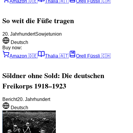
Amazon
🇩🇪
Thalia
🇦🇹
Orell Füssli
🇨🇭
So weit die Füße tragen
20. Jahrhundert
Sowjetunion
Deutsch
Buy now:
Amazon
🇩🇪
Thalia
🇦🇹
Orell Füssli
🇨🇭
Söldner ohne Sold: Die deutschen
Freikorps 1918–1923
Bericht
20. Jahrhundert
Deutsch