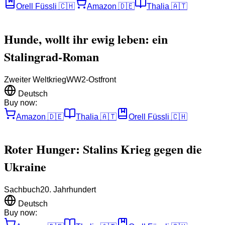
Orell Füssli
🇨🇭
Amazon
🇩🇪
Thalia
🇦🇹
Hunde, wollt ihr ewig leben: ein
Stalingrad-Roman
Zweiter Weltkrieg
WW2-Ostfront
Deutsch
Buy now:
Amazon
🇩🇪
Thalia
🇦🇹
Orell Füssli
🇨🇭
Roter Hunger: Stalins Krieg gegen die
Ukraine
Sachbuch
20. Jahrhundert
Deutsch
Buy now: