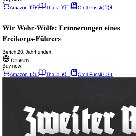
Amazon
🇩🇪
Thalia
🇦🇹
Orell Füssli
🇨🇭
Wir Wehr-Wölfe: Erinnerungen eines
Freikorps-Führers
Bericht
20. Jahrhundert
Deutsch
Buy now:
Amazon
🇩🇪
Thalia
🇦🇹
Orell Füssli
🇨🇭