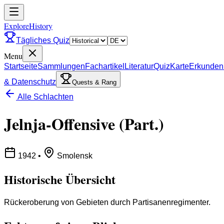
ExploreHistory
Tägliches Quiz
Menu
Startseite
Sammlungen
Fachartikel
Literatur
Quiz
Karte
Erkunden
& Datenschutz
Quests & Rang
Alle Schlachten
Jelnja-Offensive (Part.)
1942
•
Smolensk
Historische Übersicht
Rückeroberung von Gebieten durch Partisanenregimenter.