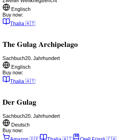
Zweiter Weltkrieg
Bericht
Englisch
Buy now:
Thalia
🇦🇹
The Gulag Archipelago
Sachbuch
20. Jahrhundert
Englisch
Buy now:
Thalia
🇦🇹
Der Gulag
Sachbuch
20. Jahrhundert
Deutsch
Buy now:
Amazon
🇩🇪
Thalia
🇦🇹
Orell Füssli
🇨🇭