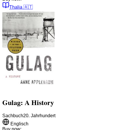
Thalia
🇦🇹
Gulag: A History
Sachbuch
20. Jahrhundert
Englisch
Buy now: