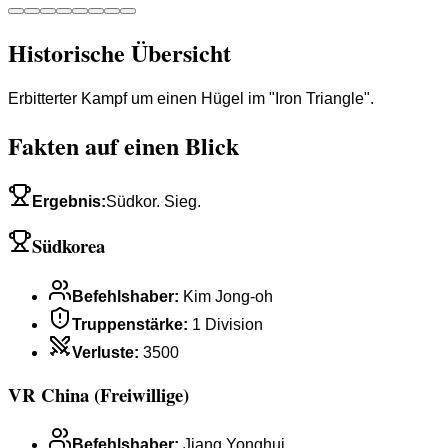
Historische Übersicht
Erbitterter Kampf um einen Hügel im "Iron Triangle".
Fakten auf einen Blick
Ergebnis
:
Südkor. Sieg.
Südkorea
Befehlshaber
:
Kim Jong-oh
Truppenstärke
:
1 Division
Verluste
:
3500
VR China (Freiwillige)
Befehlshaber
:
Jiang Yonghui