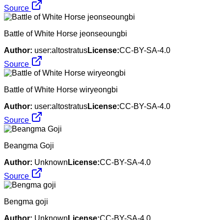
Source
Battle of White Horse jeonseoungbi
Author:
user:altostratus
License:
CC-BY-SA-4.0
Source
Battle of White Horse wiryeongbi
Author:
user:altostratus
License:
CC-BY-SA-4.0
Source
Beangma Goji
Author:
Unknown
License:
CC-BY-SA-4.0
Source
Bengma goji
Author:
Unknown
License:
CC-BY-SA-4.0