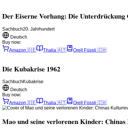
Der Eiserne Vorhang: Die Unterdrückung
Sachbuch
20. Jahrhundert
Deutsch
Buy now:
Amazon
🇩🇪
Thalia
🇦🇹
Orell Füssli
🇨🇭
Die Kubakrise 1962
Sachbuch
Kubakrise
Deutsch
Buy now:
Amazon
🇩🇪
Thalia
🇦🇹
Orell Füssli
🇨🇭
Mao und seine verlorenen Kinder: Chinas 