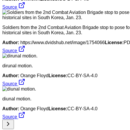
Source
Soldiers from the 2nd Combat Aviation Brigade stop to pose for
historical sites in South Korea, Jan. 23.
Author:
https://www.dvidshub.net/image/1754066
License:
P
Source
dirunal motion.
Author:
Orange Floyd
License:
CC-BY-SA-4.0
Source
diunal motion.
Author:
Orange Floyd
License:
CC-BY-SA-4.0
Source