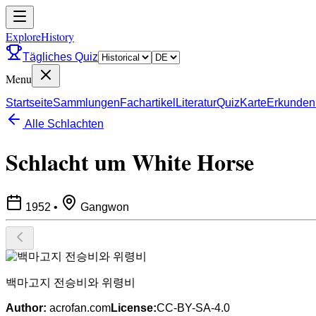
ExploreHistory
Tägliches Quiz
Menu
Startseite
Sammlungen
Fachartikel
Literatur
Quiz
Karte
Erkunden
Alle Schlachten
Schlacht um White Horse
1952
•
Gangwon
백마고지 전승비와 위령비
Author:
acrofan.com
License:
CC-BY-SA-4.0