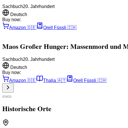
Sachbuch
20. Jahrhundert
Deutsch
Buy now:
Amazon
🇩🇪
Orell Füssli
🇨🇭
Maos Großer Hunger: Massenmord und Me
Sachbuch
20. Jahrhundert
Deutsch
Buy now:
Amazon
🇩🇪
Thalia
🇦🇹
Orell Füssli
🇨🇭
Historische Orte