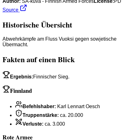
Author:
SA-kuva - Finnish Armed Forces
License:
PD
Source
Historische Übersicht
Abwehrkämpfe am Fluss Vuoksi gegen sowjetische
Übermacht.
Fakten auf einen Blick
Ergebnis
:
Finnischer Sieg.
Finnland
Befehlshaber
:
Karl Lennart Oesch
Truppenstärke
:
ca. 20.000
Verluste
:
ca. 3.000
Rote Armee