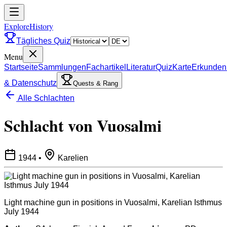
ExploreHistory
Tägliches Quiz
Menu
Startseite
Sammlungen
Fachartikel
Literatur
Quiz
Karte
Erkunden
& Datenschutz
Quests & Rang
Alle Schlachten
Schlacht von Vuosalmi
1944
•
Karelien
Light machine gun in positions in Vuosalmi, Karelian Isthmus
July 1944