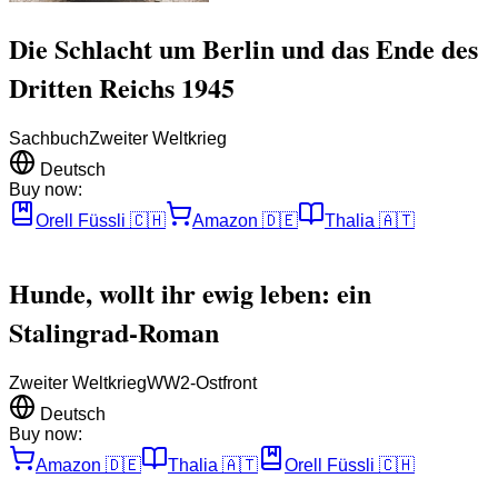
Die Schlacht um Berlin und das Ende des
Dritten Reichs 1945
Sachbuch
Zweiter Weltkrieg
Deutsch
Buy now:
Orell Füssli
🇨🇭
Amazon
🇩🇪
Thalia
🇦🇹
Hunde, wollt ihr ewig leben: ein
Stalingrad-Roman
Zweiter Weltkrieg
WW2-Ostfront
Deutsch
Buy now:
Amazon
🇩🇪
Thalia
🇦🇹
Orell Füssli
🇨🇭