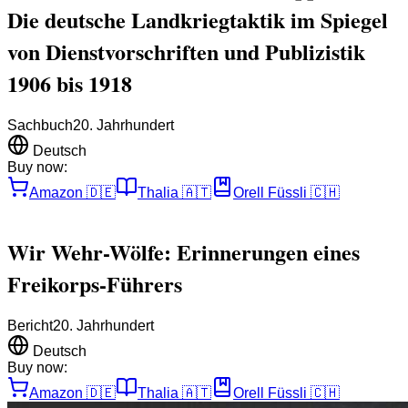
Die deutsche Landkriegtaktik im Spiegel
von Dienstvorschriften und Publizistik
1906 bis 1918
Sachbuch
20. Jahrhundert
Deutsch
Buy now:
Amazon
🇩🇪
Thalia
🇦🇹
Orell Füssli
🇨🇭
Wir Wehr-Wölfe: Erinnerungen eines
Freikorps-Führers
Bericht
20. Jahrhundert
Deutsch
Buy now:
Amazon
🇩🇪
Thalia
🇦🇹
Orell Füssli
🇨🇭