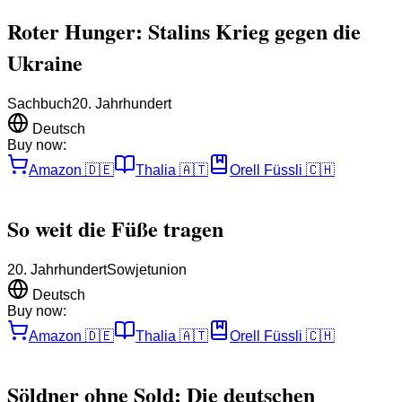
Roter Hunger: Stalins Krieg gegen die
Ukraine
Sachbuch
20. Jahrhundert
Deutsch
Buy now:
Amazon
🇩🇪
Thalia
🇦🇹
Orell Füssli
🇨🇭
So weit die Füße tragen
20. Jahrhundert
Sowjetunion
Deutsch
Buy now:
Amazon
🇩🇪
Thalia
🇦🇹
Orell Füssli
🇨🇭
Söldner ohne Sold: Die deutschen