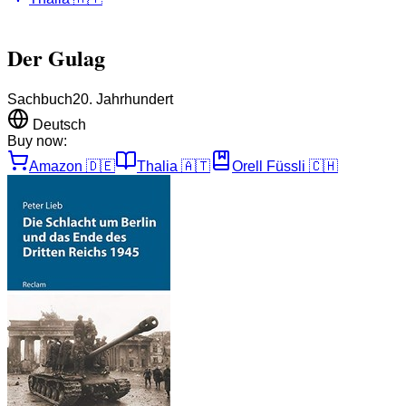
Der Gulag
Sachbuch
20. Jahrhundert
Deutsch
Buy now:
Amazon
🇩🇪
Thalia
🇦🇹
Orell Füssli
🇨🇭