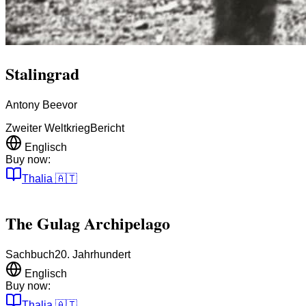
Stalingrad
Antony Beevor
Zweiter Weltkrieg
Bericht
Englisch
Buy now:
Thalia
🇦🇹
The Gulag Archipelago
Sachbuch
20. Jahrhundert
Englisch
Buy now:
Thalia
🇦🇹