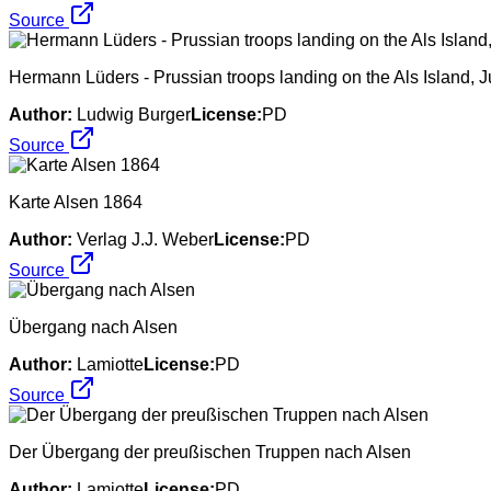
Source
Hermann Lüders - Prussian troops landing on the Als Island, 
Author:
Ludwig Burger
License:
PD
Source
Karte Alsen 1864
Author:
Verlag J.J. Weber
License:
PD
Source
Übergang nach Alsen
Author:
Lamiotte
License:
PD
Source
Der Übergang der preußischen Truppen nach Alsen
Author:
Lamiotte
License:
PD