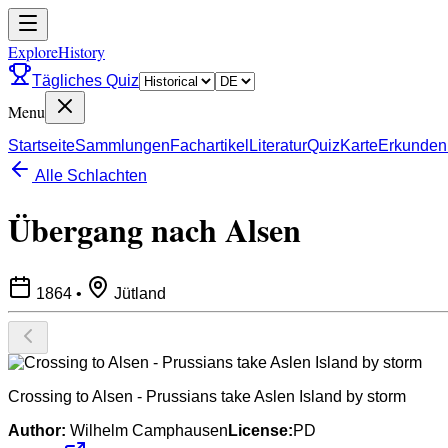
ExploreHistory
Tägliches Quiz
Menu
Startseite
Sammlungen
Fachartikel
Literatur
Quiz
Karte
Erkunden
Alle Schlachten
Übergang nach Alsen
1864
•
Jütland
Crossing to Alsen - Prussians take Aslen Island by storm
Author:
Wilhelm Camphausen
License:
PD