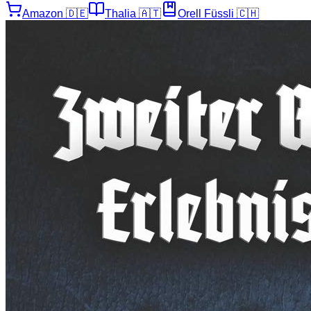
Amazon
🇩🇪
Thalia
🇦🇹
Orell Füssli
🇨🇭