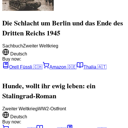
Die Schlacht um Berlin und das Ende des
Dritten Reichs 1945
Sachbuch
Zweiter Weltkrieg
Deutsch
Buy now:
Orell Füssli
🇨🇭
Amazon
🇩🇪
Thalia
🇦🇹
Hunde, wollt ihr ewig leben: ein
Stalingrad-Roman
Zweiter Weltkrieg
WW2-Ostfront
Deutsch
Buy now: