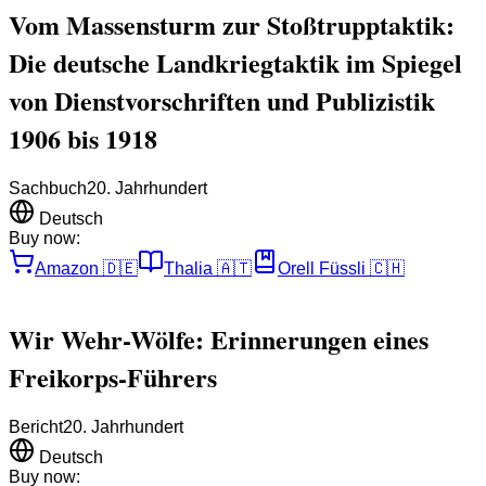
Vom Massensturm zur Stoßtrupptaktik:
Die deutsche Landkriegtaktik im Spiegel
von Dienstvorschriften und Publizistik
1906 bis 1918
Sachbuch
20. Jahrhundert
Deutsch
Buy now:
Amazon
🇩🇪
Thalia
🇦🇹
Orell Füssli
🇨🇭
Wir Wehr-Wölfe: Erinnerungen eines
Freikorps-Führers
Bericht
20. Jahrhundert
Deutsch
Buy now: