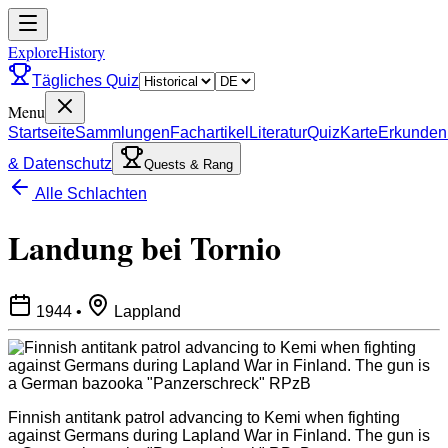
ExploreHistory
Tägliches Quiz
Menu
Startseite
Sammlungen
Fachartikel
Literatur
Quiz
Karte
Erkunden
& Datenschutz
Quests & Rang
Alle Schlachten
Landung bei Tornio
1944
•
Lappland
Finnish antitank patrol advancing to Kemi when fighting
against Germans during Lapland War in Finland. The gun is