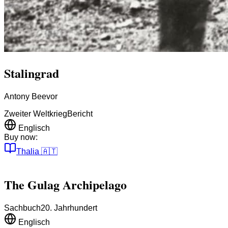
Stalingrad
Antony Beevor
Zweiter Weltkrieg
Bericht
Englisch
Buy now:
Thalia
🇦🇹
The Gulag Archipelago
Sachbuch
20. Jahrhundert
Englisch