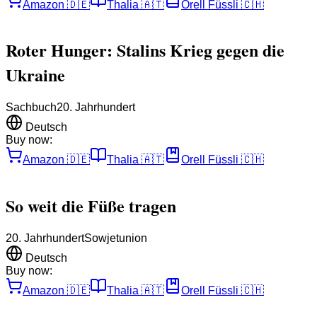
Amazon
🇩🇪
Thalia
🇦🇹
Orell Füssli
🇨🇭
Roter Hunger: Stalins Krieg gegen die
Ukraine
Sachbuch
20. Jahrhundert
Deutsch
Buy now:
Amazon
🇩🇪
Thalia
🇦🇹
Orell Füssli
🇨🇭
So weit die Füße tragen
20. Jahrhundert
Sowjetunion
Deutsch
Buy now:
Amazon
🇩🇪
Thalia
🇦🇹
Orell Füssli
🇨🇭