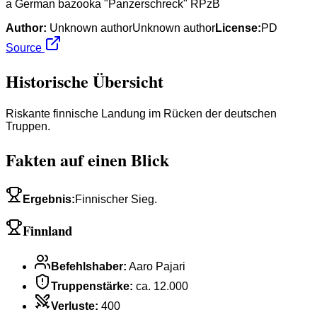
a German bazooka "Panzerschreck" RPzB
Author:
Unknown authorUnknown author
License:
PD
Source
Historische Übersicht
Riskante finnische Landung im Rücken der deutschen
Truppen.
Fakten auf einen Blick
Ergebnis
:
Finnischer Sieg.
Finnland
Befehlshaber
:
Aaro Pajari
Truppenstärke
:
ca. 12.000
Verluste
:
400