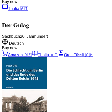
Buy now:
Thalia
🇦🇹
Der Gulag
Sachbuch
20. Jahrhundert
Deutsch
Buy now:
Amazon
🇩🇪
Thalia
🇦🇹
Orell Füssli
🇨🇭