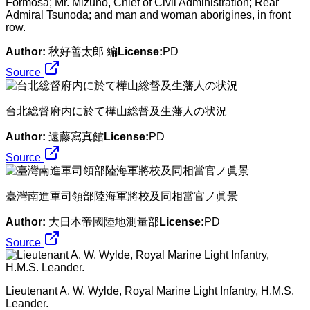
Formosa; Mr. Mizuno, Chief of Civil Administration; Rear
Admiral Tsunoda; and man and woman aborigines, in front
row.
Author:
秋好善太郎 編
License:
PD
Source
台北総督府内に於て樺山総督及生藩人の状況
Author:
遠藤寫真館
License:
PD
Source
臺灣南進軍司領部陸海軍將校及同相當官ノ眞景
Author:
大日本帝國陸地測量部
License:
PD
Source
Lieutenant A. W. Wylde, Royal Marine Light Infantry, H.M.S.
Leander.