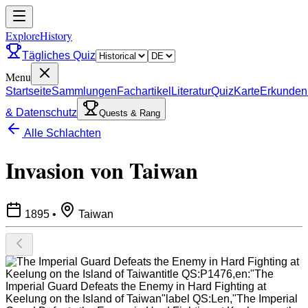
ExploreHistory
Tägliches Quiz
Menu
Startseite
Sammlungen
Fachartikel
Literatur
Quiz
Karte
Erkunden
& Datenschutz
Quests & Rang
Alle Schlachten
Invasion von Taiwan
1895
•
Taiwan