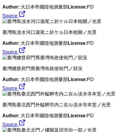
Author:
大日本帝國陸地測量部
License:
PD
Source
臺灣島淡水河口滬尾ニ於ケル日本稅關ノ光景
Author:
大日本帝國陸地測量部
License:
PD
Source
臺灣總督府門舊臺灣布政使衙門ノ狀況
Author:
大日本帝國陸地測量部
License:
PD
Source
臺灣島臺北西門外艋舺市內ニ在ル淡水寺本堂ノ光景
Author:
大日本帝國陸地測量部
License:
PD
Source