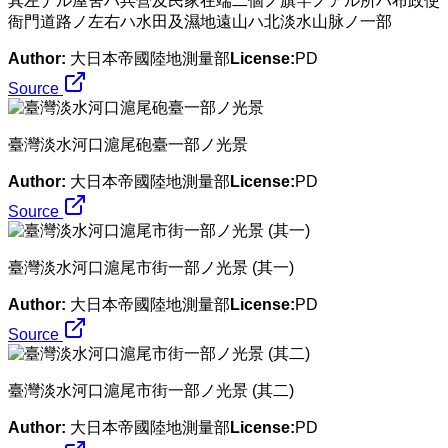
其左ナル屋舍ハ兵營及民家在端二個ノ旗竿ノアル所ハ布政使
衙門道路ノ左右ハ水田及濕地遠山ハ北淡水山脉ノ一部
Author:
大日本帝國陸地測量部
License:
PD
Source
臺灣淡水河口滬尾砲臺一部ノ光景
Author:
大日本帝國陸地測量部
License:
PD
Source
臺灣淡水河口滬尾市街一部ノ光景 (其一)
Author:
大日本帝國陸地測量部
License:
PD
Source
臺灣淡水河口滬尾市街一部ノ光景 (其二)
Author:
大日本帝國陸地測量部
License:
PD