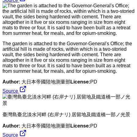
Source
The garden is attached to the Governor-General's Office; the
artificial hill is made of rocks, within which is a two-storied
vault, the sides being hardened with cement. There are
altogether in it five or six rooms ranging in size from eight
mats to three or four. It is said to have been built as a retreat
from summer heat, for meals, and for opium-smoking.
Author:
大日本帝國陸地測量部
License:
PD
Source
臺灣島臺北淡水河畔 (右岸ナリ) 居留地及鐵道橋一部ノ光景
Author:
大日本帝國陸地測量部
License:
PD
Source