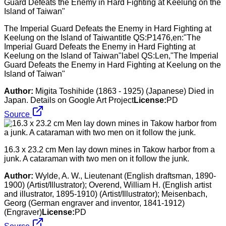
The Imperial Guard Defeats the Enemy in Hard Fighting at
Keelung on the Island of Taiwantitle QS:P1476,en:"The
Imperial Guard Defeats the Enemy in Hard Fighting at
Keelung on the Island of Taiwan"label QS:Len,"The Imperial
Guard Defeats the Enemy in Hard Fighting at Keelung on the
Island of Taiwan"
Author:
Migita Toshihide (1863 - 1925) (Japanese) Died in
Japan. Details on Google Art Project
License:
PD
Source
16.3 x 23.2 cm Men lay down mines in Takow harbor from a
junk. A cataraman with two men on it follow the junk.
Author:
Wylde, A. W., Lieutenant (English draftsman, 1890-
1900) (Artist/Illustrator); Overend, William H. (English artist
and illustrator, 1895-1910) (Artist/Illustrator); Meisenbach,
Georg (German engraver and inventor, 1841-1912)
(Engraver)
License:
PD