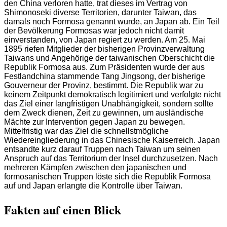
den China verloren hatte, trat dieses im Vertrag von
Shimonoseki diverse Territorien, darunter Taiwan, das
damals noch Formosa genannt wurde, an Japan ab. Ein Teil
der Bevölkerung Formosas war jedoch nicht damit
einverstanden, von Japan regiert zu werden. Am 25. Mai
1895 riefen Mitglieder der bisherigen Provinzverwaltung
Taiwans und Angehörige der taiwanischen Oberschicht die
Republik Formosa aus. Zum Präsidenten wurde der aus
Festlandchina stammende Tang Jingsong, der bisherige
Gouverneur der Provinz, bestimmt. Die Republik war zu
keinem Zeitpunkt demokratisch legitimiert und verfolgte nicht
das Ziel einer langfristigen Unabhängigkeit, sondern sollte
dem Zweck dienen, Zeit zu gewinnen, um ausländische
Mächte zur Intervention gegen Japan zu bewegen.
Mittelfristig war das Ziel die schnellstmögliche
Wiedereingliederung in das Chinesische Kaiserreich. Japan
entsandte kurz darauf Truppen nach Taiwan um seinen
Anspruch auf das Territorium der Insel durchzusetzen. Nach
mehreren Kämpfen zwischen den japanischen und
formosanischen Truppen löste sich die Republik Formosa
auf und Japan erlangte die Kontrolle über Taiwan.
Fakten auf einen Blick