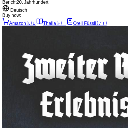
Bericht
20. Jahrhundert
Deutsch
Buy now:
Amazon
🇩🇪
Thalia
🇦🇹
Orell Füssli
🇨🇭