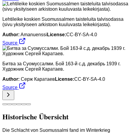
Lehtileike koskien Suomussalmen taisteluita talvisodassa
(sivu yksityiseen arkistoon kuuluvasta leikekirjasta).
Author:
Amanuenssi
License:
CC-BY-SA-4.0
Source
Битва за Суомуссалми. Бой 163-й с.д. декабрь 1939 г.
Художник Сергей Каратаев.
Author:
Серж Каратаев
License:
CC-BY-SA-4.0
Source
Historische Übersicht
Die Schlacht von Suomussalmi fand im Winterkrieg