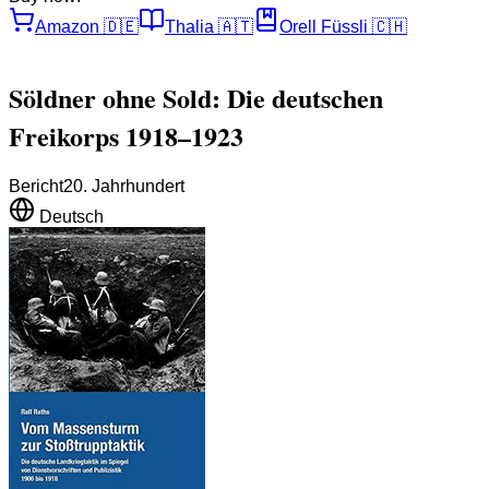
Amazon
🇩🇪
Thalia
🇦🇹
Orell Füssli
🇨🇭
Söldner ohne Sold: Die deutschen
Freikorps 1918–1923
Bericht
20. Jahrhundert
Deutsch