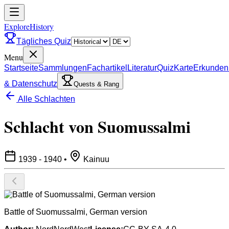
ExploreHistory
Tägliches Quiz
Menu
Startseite
Sammlungen
Fachartikel
Literatur
Quiz
Karte
Erkunden
& Datenschutz
Quests & Rang
Alle Schlachten
Schlacht von Suomussalmi
1939 - 1940
•
Kainuu
Battle of Suomussalmi, German version