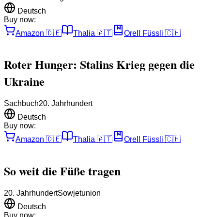
Deutsch
Buy now:
Amazon
🇩🇪
Thalia
🇦🇹
Orell Füssli
🇨🇭
Roter Hunger: Stalins Krieg gegen die
Ukraine
Sachbuch
20. Jahrhundert
Deutsch
Buy now:
Amazon
🇩🇪
Thalia
🇦🇹
Orell Füssli
🇨🇭
So weit die Füße tragen
20. Jahrhundert
Sowjetunion
Deutsch
Buy now: