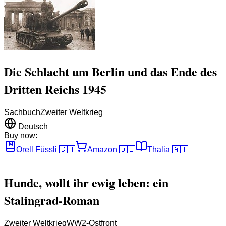
Die Schlacht um Berlin und das Ende des
Dritten Reichs 1945
Sachbuch
Zweiter Weltkrieg
Deutsch
Buy now:
Orell Füssli
🇨🇭
Amazon
🇩🇪
Thalia
🇦🇹
Hunde, wollt ihr ewig leben: ein
Stalingrad-Roman
Zweiter Weltkrieg
WW2-Ostfront