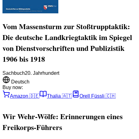
Vom Massensturm zur Stoßtrupptaktik:
Die deutsche Landkriegtaktik im Spiegel
von Dienstvorschriften und Publizistik
1906 bis 1918
Sachbuch
20. Jahrhundert
Deutsch
Buy now:
Amazon
🇩🇪
Thalia
🇦🇹
Orell Füssli
🇨🇭
Wir Wehr-Wölfe: Erinnerungen eines
Freikorps-Führers