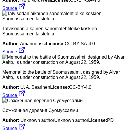
Author:
NordNordWest
License:
CC-BY-SA-4.0
Source
Talvisodan aikainen sanomalehtileike koskien
Suomussalmen taisteluja.
Author:
Amanuenssi
License:
CC-BY-SA-4.0
Source
Memorial to the battle of Suomussalmi, designed by Alvar
Aalto, is under construction on August 22, 1959.
Author:
U. A. Saarinen
License:
CC-BY-4.0
Source
Сожжённая деревня Суомуссалми
Author:
Unknown authorUnknown author
License:
PD
Source