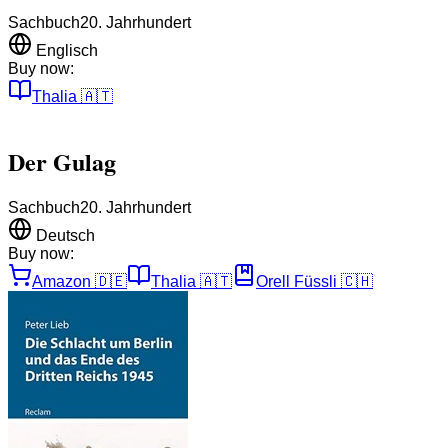
Sachbuch
20. Jahrhundert
Englisch
Buy now:
Thalia
🇦🇹
Der Gulag
Sachbuch
20. Jahrhundert
Deutsch
Buy now:
Amazon
🇩🇪
Thalia
🇦🇹
Orell Füssli
🇨🇭