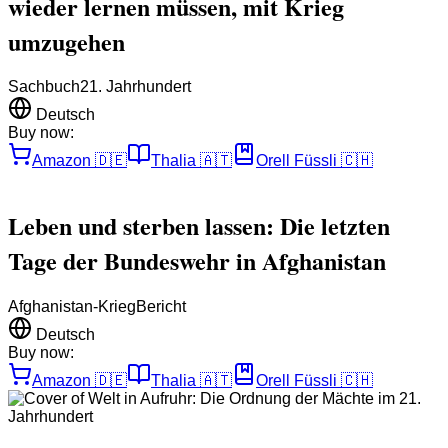
wieder lernen müssen, mit Krieg
umzugehen
Sachbuch
21. Jahrhundert
Deutsch
Buy now:
Amazon
🇩🇪
Thalia
🇦🇹
Orell Füssli
🇨🇭
Leben und sterben lassen: Die letzten
Tage der Bundeswehr in Afghanistan
Afghanistan-Krieg
Bericht
Deutsch
Buy now:
Amazon
🇩🇪
Thalia
🇦🇹
Orell Füssli
🇨🇭