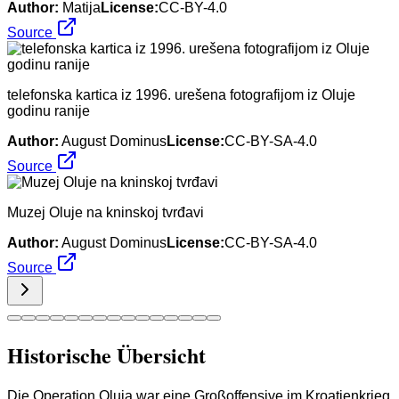
Author:
Matija
License:
CC-BY-4.0
Source
telefonska kartica iz 1996. urešena fotografijom iz Oluje
godinu ranije
Author:
August Dominus
License:
CC-BY-SA-4.0
Source
Muzej Oluje na kninskoj tvrđavi
Author:
August Dominus
License:
CC-BY-SA-4.0
Source
Historische Übersicht
Die Operation Oluja war eine Großoffensive im Kroatienkrieg