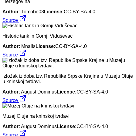
Herzegovina
Author:
Tomobe03
License:
CC-BY-SA-4.0
Source
Historic tank in Gornji Viduševac
Author:
Mnalis
License:
CC-BY-SA-4.0
Source
Izložak iz doba tzv. Republike Srpske Krajine u Muzeju Oluje
u kninskoj tvrđavi.
Author:
August Dominus
License:
CC-BY-SA-4.0
Source
Muzej Oluje na kninskoj tvrđavi
Author:
August Dominus
License:
CC-BY-SA-4.0
Source