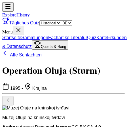
ExploreHistory
Tägliches Quiz
Menu
Startseite
Sammlungen
Fachartikel
Literatur
Quiz
Karte
Erkunden
& Datenschutz
Quests & Rang
Alle Schlachten
Operation Oluja (Sturm)
1995
•
Krajina
Muzej Oluje na kninskoj tvrđavi