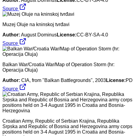
Author:
August Dominus
License:
CC-BY-SA-4.0
Source
Muzej Oluje na kninskoj tvrđavi
Author:
August Dominus
License:
CC-BY-SA-4.0
Source
Balkan War/Croatia War/Map of Operation Storm (hr:
Operacija Oluja)
Author:
CIA, from "Balkan Battlegrounds", 2003
License:
PD
Source
Croatian Army, Republic of Serbian Krajina, Republika
Srpska and Republic of Bosnia and Herzegovina army corps
positions held on 3-4 August 1995 in Croatia and Bosnia-