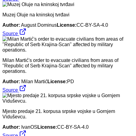
Muzej Oluje na kninskoj tvrđavi
Author:
August Dominus
License:
CC-BY-SA-4.0
Source
Milan Martić's order to evacuate civilians from areas of
"Republic of Serb Krajina-Scan" affected by military
operations.
Author:
Milan Martić
License:
PD
Source
Mjesto predaje 21. korpusa srpske vojske u Gornjem
Viduševcu.
Author:
IvanOS
License:
CC-BY-SA-4.0
Source