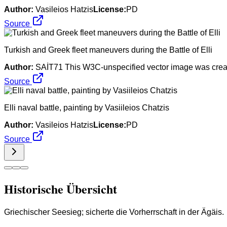
Author:
Vasileios Hatzis
License:
PD
Source
Turkish and Greek fleet maneuvers during the Battle of Elli
Author:
SAİT71 This W3C-unspecified vector image was creat
Source
Elli naval battle, painting by Vasiileios Chatzis
Author:
Vasileios Hatzis
License:
PD
Source
Historische Übersicht
Griechischer Seesieg; sicherte die Vorherrschaft in der Ägäis.