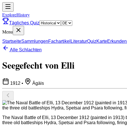
ExploreHistory
Tägliches Quiz
Menu
Startseite
Sammlungen
Fachartikel
Literatur
Quiz
Karte
Erkunden
Alle Schlachten
Seegefecht von Elli
1912
•
Ägäis
The Naval Battle of Elli, 13 December 1912 (painted in 1913) b
three old battleships Hydra, Spetsai and Psara following, firin