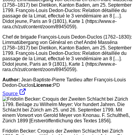
Chef de brigade François-Louis Dedon-Duclos (1762–1830):
Limmatübergang von Général en chef André Masséna
(1758–1817) bei Dietikon, Kanton Baden, am 25. September
1799. François-Louis Dedon-Duclos: Relation détaillée du
passage de la Limat, effectué le 3 vendémiaire an 8 […].
Didot jeune, Paris an 9 (1801), Karte 1 (https://www.e-
rara.ch/zut/content/zoom/8945059).
Author:
Jean-Baptiste-Pierre Tardieu after François-Louis
Dedon-Duclos
License:
PD
Source
Fridolin Becker: Croquis der Zweiten Schlacht bei Zürich