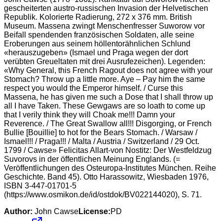
gescheiterten austro-russischen Invasion der Helvetischen
Republik. Kolorierte Radierung, 272 x 376 mm. British
Museum. Massena zwingt Menschenfresser Suworow vor
Beifall spendenden französischen Soldaten, alle seine
Eroberungen aus seinem höllentorähnlichen Schlund
«herauszugeben» (Ismael und Praga wegen der dort
verübten Greueltaten mit drei Ausrufezeichen). Legenden:
«Why General, this French Ragout does not agree with your
Stomach? Throw up a little more. Aye – Pay him the same
respect you would the Emperor himself. / Curse this
Massena, he has given me such a Dose that I shall throw up
all I have Taken. These Gewgaws are so loath to come up
that I verily think they will Choak me!!! Damn your
Reverence. / The Great Swallow all!!! Disgorging, or French
Bullie [Bouillie] to hot for the Bears Stomach. / Warsaw /
Ismael!!! / Praga!!! / Malta / Austria / Switzerland / 29 Oct.
1799 / Cawse» Felicitas Allart-von Nostitz: Der Westfeldzug
Suvorovs in der öffentlichen Meinung Englands. (=
Veröffentlichungen des Osteuropa-Institutes München. Reihe
Geschichte. Band 45). Otto Harassowitz, Wiesbaden 1976,
ISBN 3-447-01701-5
(https://www.osmikon.de/id/ostdok/BV022144020), S. 71.
Author:
John Cawse
License:
PD