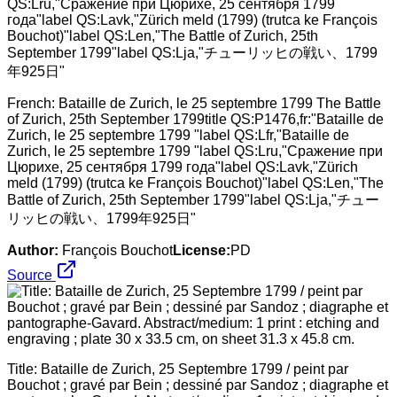
French: Bataille de Zurich, le 25 septembre 1799 The Battle
of Zurich, 25th September 1799title QS:P1476,fr:"Bataille de
Zurich, le 25 septembre 1799 "label QS:Lfr,"Bataille de
Zurich, le 25 septembre 1799 "label QS:Lru,"Сражение при
Цюрихе, 25 сентября 1799 года"label QS:Lavk,"Zürich
meld (1799) (trutca ke François Bouchot)"label QS:Len,"The
Battle of Zurich, 25th September 1799"label QS:Lja,"チュー
リッヒの戦い、1799年925日"
Author:
François Bouchot
License:
PD
Source
Title: Bataille de Zurich, 25 Septembre 1799 / peint par
Bouchot ; gravé par Bein ; dessiné par Sandoz ; diagraphe et