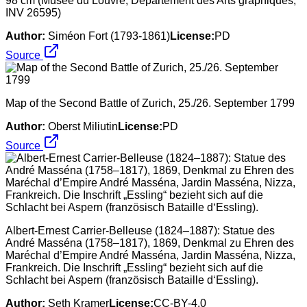
98 cm (Musée du Louvre, Département des Arts graphiques,
INV 26595)
Author:
Siméon Fort (1793-1861)
License:
PD
Source
Map of the Second Battle of Zurich, 25./26. September 1799
Author:
Oberst Miliutin
License:
PD
Source
Albert-Ernest Carrier-Belleuse (1824–1887): Statue des
André Masséna (1758–1817), 1869, Denkmal zu Ehren des
Maréchal d’Empire André Masséna, Jardin Masséna, Nizza,
Frankreich. Die Inschrift „Essling“ bezieht sich auf die
Schlacht bei Aspern (französisch Bataille d‘Essling).
Author:
Seth Kramer
License:
CC-BY-4.0