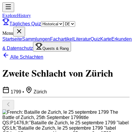
ExploreHistory
Tägliches Quiz
Menu
Startseite
Sammlungen
Fachartikel
Literatur
Quiz
Karte
Erkunden
& Datenschutz
Quests & Rang
Alle Schlachten
Zweite Schlacht von Zürich
1799
•
Zürich