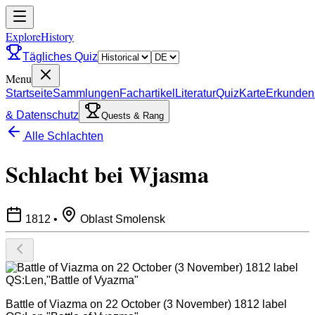
ExploreHistory
Tägliches Quiz
Menu
Startseite
Sammlungen
Fachartikel
Literatur
Quiz
Karte
Erkunden
& Datenschutz
Quests & Rang
Alle Schlachten
Schlacht bei Wjasma
1812
•
Oblast Smolensk
Battle of Viazma on 22 October (3 November) 1812 label