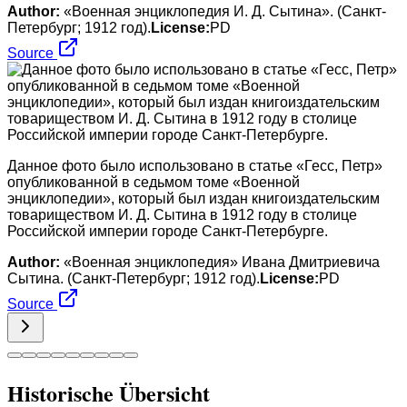
Author:
«Военная энциклопедия И. Д. Сытина». (Санкт-
Петербург; 1912 год).
License:
PD
Source
Данное фото было использовано в статье «Гесс, Петр»
опубликованной в седьмом томе «Военной
энциклопедии», который был издан книгоиздательским
товариществом И. Д. Сытина в 1912 году в столице
Российской империи городе Санкт-Петербурге.
Author:
«Военная энциклопедия» Ивана Дмитриевича
Сытина. (Санкт-Петербург; 1912 год).
License:
PD
Source
Historische Übersicht