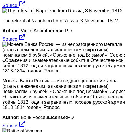
Source
The retreat of Napoleon from Russia, 3 November 1812.
Author:
Victor Adam
License:
PD
Source
Монета Банка России — из недрагоценного металла
(сталь с никелевым гальваническим покрытием)
номиналом 5 рублей. «Сражение под Вязьмой». Серия:
«Сражения и знаменательные события Отечественной
войны 1812 года и заграничных походов русской армии
1813-1814 годов». Реверс.
Author:
Банк России
License:
PD
Source