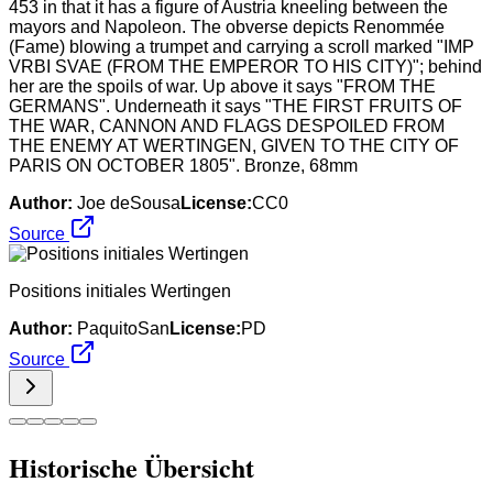
453 in that it has a figure of Austria kneeling between the
mayors and Napoleon. The obverse depicts Renommée
(Fame) blowing a trumpet and carrying a scroll marked "IMP
VRBI SVAE (FROM THE EMPEROR TO HIS CITY)"; behind
her are the spoils of war. Up above it says "FROM THE
GERMANS". Underneath it says "THE FIRST FRUITS OF
THE WAR, CANNON AND FLAGS DESPOILED FROM
THE ENEMY AT WERTINGEN, GIVEN TO THE CITY OF
PARIS ON OCTOBER 1805". Bronze, 68mm
Author:
Joe deSousa
License:
CC0
Source
Positions initiales Wertingen
Author:
PaquitoSan
License:
PD
Source
Historische Übersicht