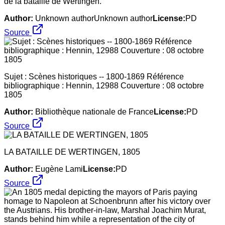
de la bataille de Wertingen.
Author:
Unknown authorUnknown author
License:
PD
Source
Sujet : Scènes historiques -- 1800-1869 Référence
bibliographique : Hennin, 12988 Couverture : 08 octobre
1805
Author:
Bibliothèque nationale de France
License:
PD
Source
LA BATAILLE DE WERTINGEN, 1805
Author:
Eugène Lami
License:
PD
Source