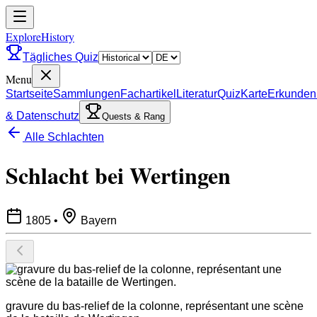
ExploreHistory
Tägliches Quiz
Menu
Startseite
Sammlungen
Fachartikel
Literatur
Quiz
Karte
Erkunden
& Datenschutz
Quests & Rang
Alle Schlachten
Schlacht bei Wertingen
1805
•
Bayern
gravure du bas-relief de la colonne, représentant une scène