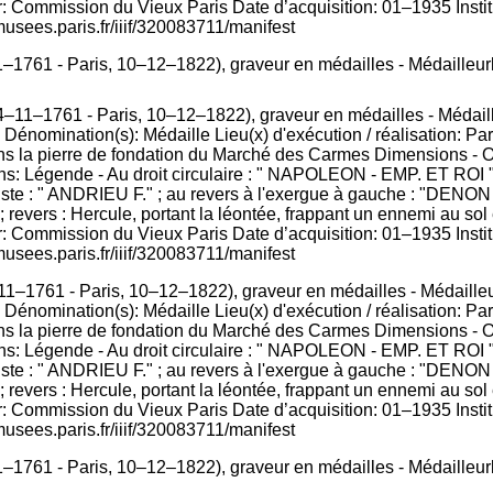
ur: Commission du Vieux Paris Date d’acquisition: 01–1935 Inst
musees.paris.fr/iiif/320083711/manifest
–1761 - Paris, 10–12–1822), graveur en médailles - Médailleur
1–1761 - Paris, 10–12–1822), graveur en médailles - Médailleur
Dénomination(s): Médaille Lieu(x) d'exécution / réalisation: P
s la pierre de fondation du Marché des Carmes Dimensions - Oe
inçons: Légende - Au droit circulaire : " NAPOLEON - EMP. ET RO
te : " ANDRIEU F." ; au revers à l'exergue à gauche : "DENON D."
 ; revers : Hercule, portant la léontée, frappant un ennemi au so
ur: Commission du Vieux Paris Date d’acquisition: 01–1935 Inst
musees.paris.fr/iiif/320083711/manifest
–1761 - Paris, 10–12–1822), graveur en médailles - Médailleur