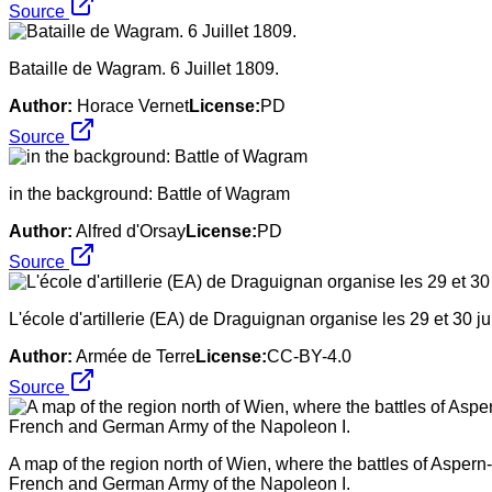
Source
Bataille de Wagram. 6 Juillet 1809.
Author:
Horace Vernet
License:
PD
Source
in the background: Battle of Wagram
Author:
Alfred d'Orsay
License:
PD
Source
L'école d'artillerie (EA) de Draguignan organise les 29 et 30
Author:
Armée de Terre
License:
CC-BY-4.0
Source
A map of the region north of Wien, where the battles of Asper
French and German Army of the Napoleon I.