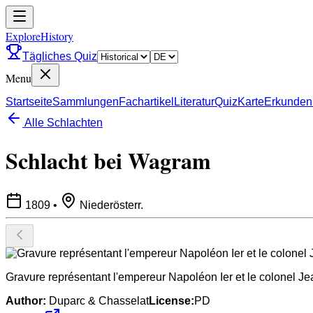
ExploreHistory
Tägliches Quiz
Menu
Startseite
Sammlungen
Fachartikel
Literatur
Quiz
Karte
Erkunden
Alle Schlachten
Schlacht bei Wagram
1809
•
Niederösterr.
Gravure représentant l'empereur Napoléon Ier et le colonel 
Author:
Duparc & Chasselat
License:
PD