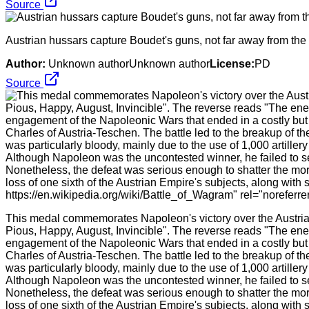
Source
Austrian hussars capture Boudet's guns, not far away from th
Author:
Unknown authorUnknown author
License:
PD
Source
This medal commemorates Napoleon's victory over the Austrians
Pious, Happy, August, Invincible". The reverse reads "The en
engagement of the Napoleonic Wars that ended in a costly but
Charles of Austria-Teschen. The battle led to the breakup of th
was particularly bloody, mainly due to the use of 1,000 artille
Although Napoleon was the uncontested winner, he failed to sec
Nonetheless, the defeat was serious enough to shatter the mora
loss of one sixth of the Austrian Empire's subjects, along wit