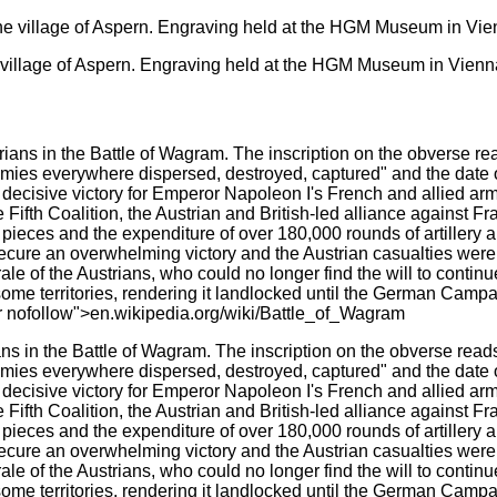
e village of Aspern. Engraving held at the HGM Museum in Vienn
 in the Battle of Wagram. The inscription on the obverse reads 
emies everywhere dispersed, destroyed, captured" and the date 
 decisive victory for Emperor Napoleon I's French and allied a
e Fifth Coalition, the Austrian and British-led alliance against 
ry pieces and the expenditure of over 180,000 rounds of artiller
ure an overwhelming victory and the Austrian casualties were on
le of the Austrians, who could no longer find the will to contin
h some territories, rendering it landlocked until the German Camp