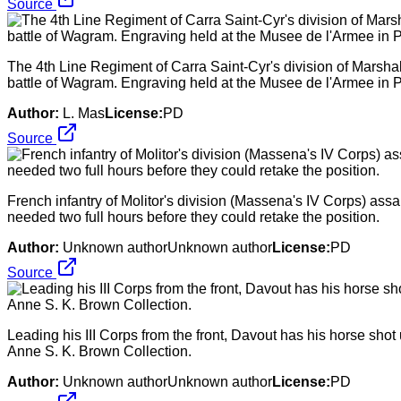
Source
The 4th Line Regiment of Carra Saint-Cyr's division of Marshal 
battle of Wagram. Engraving held at the Musee de l'Armee in P
Author:
L. Mas
License:
PD
Source
French infantry of Molitor's division (Massena's IV Corps) assa
needed two full hours before they could retake the position.
Author:
Unknown authorUnknown author
License:
PD
Source
Leading his III Corps from the front, Davout has his horse shot
Anne S. K. Brown Collection.
Author:
Unknown authorUnknown author
License:
PD