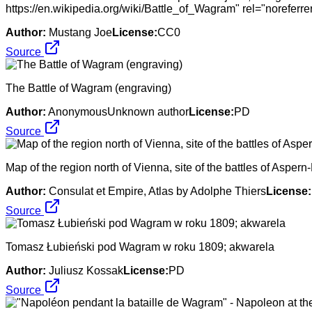
https://en.wikipedia.org/wiki/Battle_of_Wagram" rel="noreferr
Author:
Mustang Joe
License:
CC0
Source
The Battle of Wagram (engraving)
Author:
AnonymousUnknown author
License:
PD
Source
Map of the region north of Vienna, site of the battles of Aspe
Author:
Consulat et Empire, Atlas by Adolphe Thiers
License:
Source
Tomasz Łubieński pod Wagram w roku 1809; akwarela
Author:
Juliusz Kossak
License:
PD
Source