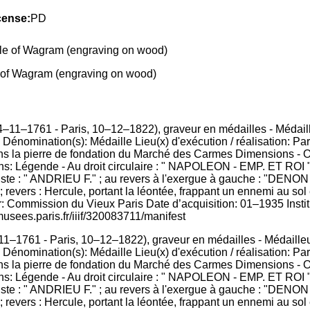
cense:
PD
e of Wagram (engraving on wood)
1–1761 - Paris, 10–12–1822), graveur en médailles - Médailleur
Dénomination(s): Médaille Lieu(x) d'exécution / réalisation: P
s la pierre de fondation du Marché des Carmes Dimensions - Oe
inçons: Légende - Au droit circulaire : " NAPOLEON - EMP. ET RO
te : " ANDRIEU F." ; au revers à l'exergue à gauche : "DENON D."
 ; revers : Hercule, portant la léontée, frappant un ennemi au so