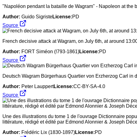
"Napoléon pendant la bataille de Wagram" - Napoleon at the ba
Author:
Guido Sigriste
License:
PD
Source
French decisive attack at Wagram, on July 6th, at around 13:0
Author:
FORT Siméon (!793-1861)
License:
PD
Source
Deutsch Wagram Bürgerhaus Quartier von Erzherzog Carl in
Author:
Peter Lauppert
License:
CC-BY-SA-4.0
Source
Une des illustrations du tome 1 de l'ouvrage Dictionnaire popul
littérature, rédigé et édité par Edmond Alonnier & Joseph Dé
Author:
Frédéric Lix (1830-1897)
License:
PD