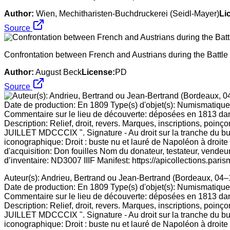
Author:
Wien, Mechitharisten-Buchdruckerei (Seidl-Mayer)
Li
Source
Confrontation between French and Austrians during the Battl
Author:
August Beck
License:
PD
Source
Auteur(s): Andrieu, Bertrand ou Jean-Bertrand (Bordeaux, 04–1
Date de production: En 1809 Type(s) d'objet(s): Numismatique 
Commentaire sur le lieu de découverte: déposées en 1813 dan
Description: Relief, droit, revers. Marques, inscriptions, po
JUILLET MDCCCIX ". Signature - Au droit sur la tranche du bus
iconographique: Droit : buste nu et lauré de Napoléon à droite