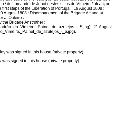
to / do comando de Junot nestes sítios do Vimeiro / alcançou
 first steps of the Liberation of Portugal : 19 August 1808 :
0 August 1808 : Disembarkment of the Brigade Acland at
 at Outeiro :
the Brigade Anstruther :
_Padrão_do_Vimeiro,_Painel_de_azulejos_-_5.jpg) ; 21 August
do_Vimeiro,_Painel_de_azulejos_-_6.jpg).
was signed in this house (private property).