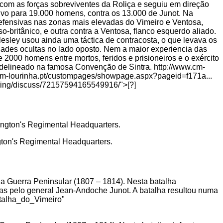
u com as forças sobreviventes da Roliça e seguiu em direção
ivo para 19.000 homens, contra os 13.000 de Junot. Na
defensivas nas zonas mais elevadas do Vimeiro e Ventosa,
uso-britânico, e outra contra a Ventosa, flanco esquerdo aliado.
esley usou ainda uma táctica de contracosta, o que levava os
dades ocultas no lado oposto. Nem a maior experiencia das
2000 homens entre mortos, feridos e prisioneiros e o exército
m delineado na famosa Convenção de Sintra. http://www.cm-
-lourinha.pt/custompages/showpage.aspx?pageid=f171a...
tagging/discuss/72157594165549916/">[?]
ngton's Regimental Headquarters.