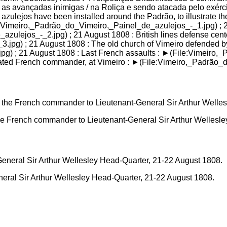
 as avançadas inimigas / na Roliça e sendo atacada pelo exérci
 azulejos have been installed around the Padrão, to illustrate the
:Vimeiro,_Padrão_do_Vimeiro,_Painel_de_azulejos_-_1.jpg) ; 2
ulejos_-_2.jpg) ; 21 August 1808 : British lines defense center
jpg) ; 21 August 1808 : The old church of Vimeiro defended by 
g) ; 21 August 1808 : Last French assaults : ►(File:Vimeiro,
feated French commander, at Vimeiro : ►(File:Vimeiro,_Padrão_
he French commander to Lieutenant-General Sir Arthur Wellesley 
eneral Sir Arthur Wellesley Head-Quarter, 21-22 August 1808.