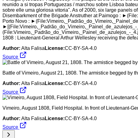
reunido a si tropas Portuguezas / marchou sobre Lisboa bateu
sobre elle uma gloriosa vitoria". As of 2000, six large panels of
Disembarkment of the Brigade Anstruther at Paimogo : ►(File
Porto Novo : ►(File:Vimeiro,_Padrão_do_Vimeiro,_Painel_de_az
►[(File:Vimeiro,_Padrão_do_Vimeiro,_Painel_de_azulejos_-_3.
(File:Vimeiro,_Padrão_do_Vimeiro,_Painel_de_azulejos_-_4.jp
1808 : Lieutenant-General Arthur Wellesley receiving the de
Author:
Alta Falisa
License:
CC-BY-SA-4.0
Source
Battle of Vimeiro, August 21, 1808. The armistice begged by t
Author:
Alta Falisa
License:
CC-BY-SA-4.0
Source
Vimeiro, August 1808, Field Hospital. In front of Lieutenant-G
Author:
Alta Falisa
License:
CC-BY-SA-4.0
Source