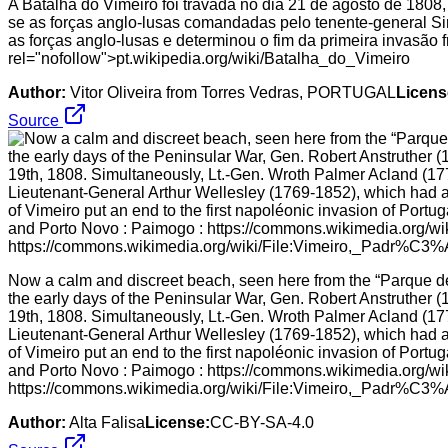
A Batalha do Vimeiro foi travada no dia 21 de agosto de 1808,
se as forças anglo-lusas comandadas pelo tenente-general Sir
as forças anglo-lusas e determinou o fim da primeira invasão f
rel="nofollow">pt.wikipedia.org/wiki/Batalha_do_Vimeiro
Author:
Vitor Oliveira from Torres Vedras, PORTUGAL
Licens
Source
Now a calm and discreet beach, seen here from the “Parque de 
the early days of the Peninsular War, Gen. Robert Anstruther 
19th, 1808. Simultaneously, Lt.-Gen. Wroth Palmer Acland (177
Lieutenant-General Arthur Wellesley (1769-1852), which had a
of Vimeiro put an end to the first napoléonic invasion of Portu
and Porto Novo : Paimogo : https://commons.wikimedia.org/
https://commons.wikimedia.org/wiki/File:Vimeiro,_Padr%C3
Author:
Alta Falisa
License:
CC-BY-SA-4.0