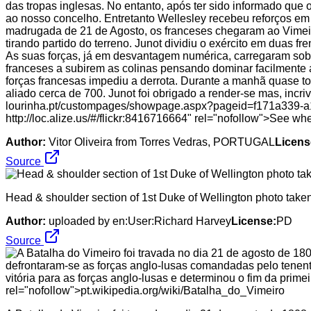
das tropas inglesas. No entanto, após ter sido informado que 
ao nosso concelho. Entretanto Wellesley recebeu reforços em
madrugada de 21 de Agosto, os franceses chegaram ao Vimeiro
tirando partido do terreno. Junot dividiu o exército em duas fr
As suas forças, já em desvantagem numérica, carregaram sobre
franceses a subirem as colinas pensando dominar facilmente 
forças francesas impediu a derrota. Durante a manhã quase to
aliado cerca de 700. Junot foi obrigado a render-se mas, inc
lourinha.pt/custompages/showpage.aspx?pageid=f171a339-a
http://loc.alize.us/#/flickr:8416716664" rel="nofollow">See w
Author:
Vitor Oliveira from Torres Vedras, PORTUGAL
Licens
Source
Head & shoulder section of 1st Duke of Wellington photo taken 
Author:
uploaded by en:User:Richard Harvey
License:
PD
Source