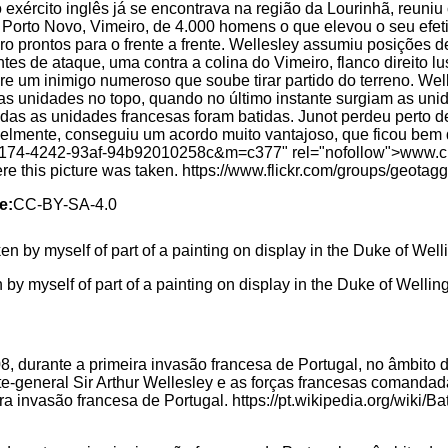
o exército inglês já se encontrava na região da Lourinhã, reuni
 Porto Novo, Vimeiro, de 4.000 homens o que elevou o seu efet
 prontos para o frente a frente. Wellesley assumiu posições 
entes de ataque, uma contra a colina do Vimeiro, flanco direito l
 um inimigo numeroso que soube tirar partido do terreno. Well
as unidades no topo, quando no último instante surgiam as uni
das as unidades francesas foram batidas. Junot perdeu perto de 
rivelmente, conseguiu um acordo muito vantajoso, que ficou be
174-4242-93af-94b92010258c&m=c377" rel="nofollow">www.cm
here this picture was taken. https://www.flickr.com/groups/geo
e:
CC-BY-SA-4.0
by myself of part of a painting on display in the Duke of Welli