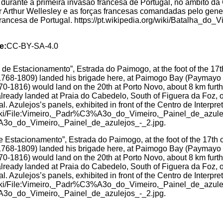
 durante a primeira invasão francesa de Portugal, no âmbito da
 Arthur Wellesley e as forças francesas comandadas pelo gener
rancesa de Portugal. https://pt.wikipedia.org/wiki/Batalha_do_V
e:
CC-BY-SA-4.0
Estacionamento”, Estrada do Paimogo, at the foot of the 17th c
(1768-1809) landed his brigade here, at Paimogo Bay (Paymayo or 
0-1816) would land on the 20th at Porto Novo, about 8 km furthe
lready landed at Praia do Cabedelo, South of Figuera da Foz, o
gal. Azulejos’s panels, exhibited in front of the Centro de Inter
wiki/File:Vimeiro,_Padr%C3%A3o_do_Vimeiro,_Painel_de_azulej
%A3o_do_Vimeiro,_Painel_de_azulejos_-_2.jpg.