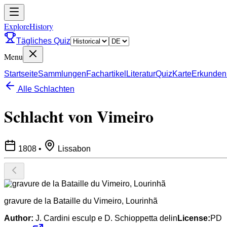
ExploreHistory
Tägliches Quiz
Menu
Startseite
Sammlungen
Fachartikel
Literatur
Quiz
Karte
Erkunden
Alle Schlachten
Schlacht von Vimeiro
1808
•
Lissabon
gravure de la Bataille du Vimeiro, Lourinhã
Author:
J. Cardini esculp e D. Schioppetta delin
License:
PD