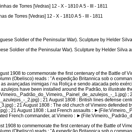
as de Torres [Vedras] 12 - X - 1810 A 5 - III - 1811
ese Soldier of the Peninsular War). Sculpture by Helder Silva
1908 to commemorate the first centenary of the Battle of Vimeir
column (Obelisco) reads : "A expedição Britannica sob o comma