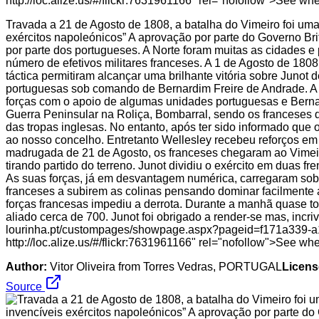
Travada a 21 de Agosto de 1808, a batalha do Vimeiro foi uma 
exércitos napoleónicos” A aprovação por parte do Governo Bri
por parte dos portugueses. A Norte foram muitas as cidades 
número de efetivos militares franceses. A 1 de Agosto de 180
táctica permitiram alcançar uma brilhante vitória sobre Juno
portuguesas sob comando de Bernardim Freire de Andrade. A e
forças com o apoio de algumas unidades portuguesas e Bernar
Guerra Peninsular na Roliça, Bombarral, sendo os franceses 
das tropas inglesas. No entanto, após ter sido informado que 
ao nosso concelho. Entretanto Wellesley recebeu reforços em
madrugada de 21 de Agosto, os franceses chegaram ao Vimeiro
tirando partido do terreno. Junot dividiu o exército em duas fr
As suas forças, já em desvantagem numérica, carregaram sobre
franceses a subirem as colinas pensando dominar facilmente 
forças francesas impediu a derrota. Durante a manhã quase to
aliado cerca de 700. Junot foi obrigado a render-se mas, inc
lourinha.pt/custompages/showpage.aspx?pageid=f171a339-a
http://loc.alize.us/#/flickr:7631961166" rel="nofollow">See w
Author:
Vitor Oliveira from Torres Vedras, PORTUGAL
Licens
Source