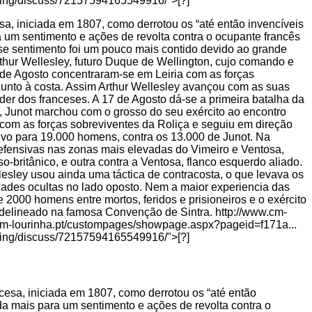
sa, iniciada em 1807, como derrotou os “até então invencíveis
a um sentimento e ações de revolta contra o ocupante francês
se sentimento foi um pouco mais contido devido ao grande
thur Wellesley, futuro Duque de Wellington, cujo comando e
0 de Agosto concentraram-se em Leiria com as forças
junto à costa. Assim Arthur Wellesley avançou com as suas
er dos franceses. A 17 de Agosto dá-se a primeira batalha da
, Junot marchou com o grosso do seu exército ao encontro
u com as forças sobreviventes da Roliça e seguiu em direção
ivo para 19.000 homens, contra os 13.000 de Junot. Na
defensivas nas zonas mais elevadas do Vimeiro e Ventosa,
uso-britânico, e outra contra a Ventosa, flanco esquerdo aliado.
esley usou ainda uma táctica de contracosta, o que levava os
dades ocultas no lado oposto. Nem a maior experiencia das
2000 homens entre mortos, feridos e prisioneiros e o exército
m delineado na famosa Convenção de Sintra. http://www.cm-
-lourinha.pt/custompages/showpage.aspx?pageid=f171a...
agging/discuss/72157594165549916/">[?]