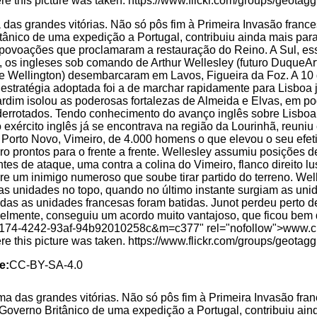
das grandes vitórias. Não só pôs fim à Primeira Invasão france
tânico de uma expedição a Portugal, contribuiu ainda mais par
e povoações que proclamaram a restauração do Reino. A Sul, es
8, os ingleses sob comando de Arthur Wellesley (futuro DuqueAr
t de Wellington) desembarcaram em Lavos, Figueira da Foz. A 1
stratégia adoptada foi a de marchar rapidamente para Lisboa 
dim isolou as poderosas fortalezas de Almeida e Elvas, em pod
derrotados. Tendo conhecimento do avanço inglês sobre Lisboa
o exército inglês já se encontrava na região da Lourinhã, reuni
 Porto Novo, Vimeiro, de 4.000 homens o que elevou o seu efet
 prontos para o frente a frente. Wellesley assumiu posições 
entes de ataque, uma contra a colina do Vimeiro, flanco direito l
 um inimigo numeroso que soube tirar partido do terreno. Well
as unidades no topo, quando no último instante surgiam as uni
das as unidades francesas foram batidas. Junot perdeu perto de 
rivelmente, conseguiu um acordo muito vantajoso, que ficou be
174-4242-93af-94b92010258c&m=c377" rel="nofollow">www.cm
here this picture was taken. https://www.flickr.com/groups/geot
e:
CC-BY-SA-4.0