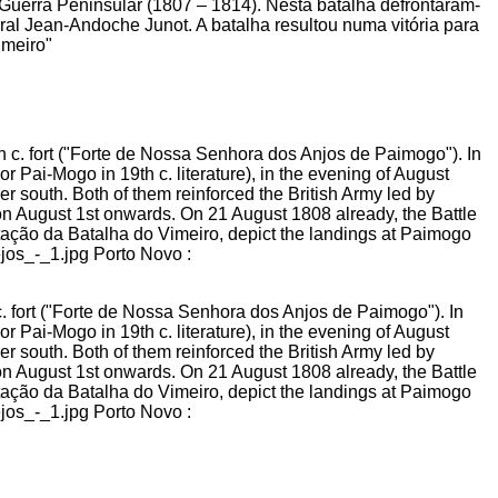
 Guerra Peninsular (1807 – 1814). Nesta batalha defrontaram-
al Jean-Andoche Junot. A batalha resultou numa vitória para
imeiro"
. fort ("Forte de Nossa Senhora dos Anjos de Paimogo"). In
Pai-Mogo in 19th c. literature), in the evening of August
r south. Both of them reinforced the British Army led by
n August 1st onwards. On 21 August 1808 already, the Battle
pretação da Batalha do Vimeiro, depict the landings at Paimogo
os_-_1.jpg Porto Novo :