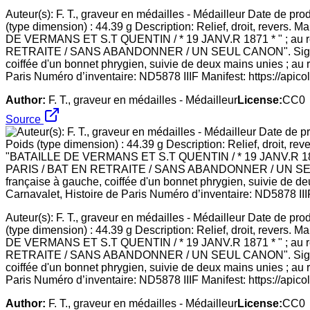
Auteur(s): F. T., graveur en médailles - Médailleur Date de p
(type dimension) : 44.39 g Description: Relief, droit, revers
DE VERMANS ET S.T QUENTIN / * 19 JANV.R 1871 * " ; 
RETRAITE / SANS ABANDONNER / UN SEUL CANON". Signature - A
coiffée d'un bonnet phrygien, suivie de deux mains unies ; au r
Paris Numéro d’inventaire: ND5878 IIIF Manifest: https://apico
Author:
F. T., graveur en médailles - Médailleur
License:
CC0
Source
Auteur(s): F. T., graveur en médailles - Médailleur Date de p
(type dimension) : 44.39 g Description: Relief, droit, revers
DE VERMANS ET S.T QUENTIN / * 19 JANV.R 1871 * " ; 
RETRAITE / SANS ABANDONNER / UN SEUL CANON". Signature - A
coiffée d'un bonnet phrygien, suivie de deux mains unies ; au r
Paris Numéro d’inventaire: ND5878 IIIF Manifest: https://apico
Author:
F. T., graveur en médailles - Médailleur
License:
CC0