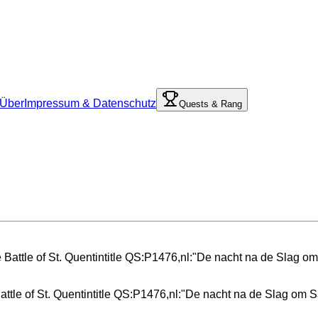
Über
Impressum & Datenschutz
Quests & Rang
attle of St. Quentintitle QS:P1476,nl:"De nacht na de Slag om 