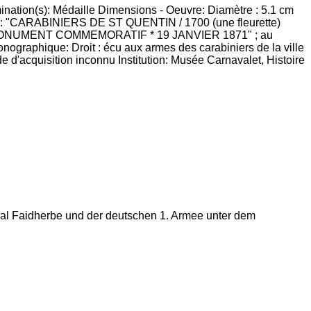
ination(s): Médaille Dimensions - Oeuvre: Diamètre : 5.1 cm
laire : "CARABINIERS DE ST QUENTIN / 1700 (une fleurette)
ON AU MONUMENT COMMEMORATIF * 19 JANVIER 1871" ; au
raphique: Droit : écu aux armes des carabiniers de la ville
de d'acquisition inconnu Institution: Musée Carnavalet, Histoire
al Faidherbe und der deutschen 1. Armee unter dem