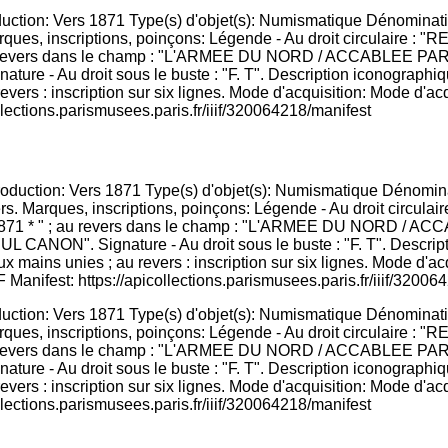
roduction: Vers 1871 Type(s) d'objet(s): Numismatique Dénominat
. Marques, inscriptions, poinçons: Légende - Au droit circulaire
au revers dans le champ : "L'ARMEE DU NORD / ACCABLEE
u droit sous le buste : "F. T". Description iconographique: 
evers : inscription sur six lignes. Mode d'acquisition: Mode d'ac
llections.parismusees.paris.fr/iiif/320064218/manifest
roduction: Vers 1871 Type(s) d'objet(s): Numismatique Dénominat
. Marques, inscriptions, poinçons: Légende - Au droit circulaire
au revers dans le champ : "L'ARMEE DU NORD / ACCABLEE
u droit sous le buste : "F. T". Description iconographique: 
evers : inscription sur six lignes. Mode d'acquisition: Mode d'ac
llections.parismusees.paris.fr/iiif/320064218/manifest