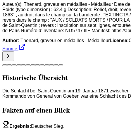
Auteur(s): Thenard, graveur en médailles - Médailleur Date d
Poids (type dimension) : 62.4 g Description: Relief, droit, r
1863" ; au droit dans le champ sur la banderole : "EXTI
revers dans le champ : "AUX / SOLDATS MORTS / POUR LA PATR
de Saint-Quentin ; revers : inscription sur sept lignes, entour
de Paris Numéro d’inventaire: ND5747 IIIF Manifest: https://ap
Author:
Thenard, graveur en médailles - Médailleur
License:
Source
Historische Übersicht
Die Schlacht bei Saint-Quentin am 19. Januar 1871 zwische
Kommando von General von Goeben war eine Schlacht des D
Fakten auf einen Blick
Ergebnis
:
Deutscher Sieg.