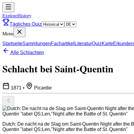
ExploreHistory
Tägliches Quiz
Menu
Startseite
Sammlungen
Fachartikel
Literatur
Quiz
Karte
Erkunden
Alle Schlachten
Schlacht bei Saint-Quentin
1871
•
Picardie
Dutch: De nacht na de Slag om Saint-Quentin Night after the B
Quentin "label QS:Len,"Night after the Battle of St. Quentin"