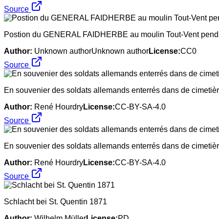
Source
Postion du GENERAL FAIDHERBE au moulin Tout-Vent pendant 
Author:
Unknown authorUnknown author
License:
CC0
Source
En souvenier des soldats allemands enterrés dans de cimetière
Author:
René Hourdry
License:
CC-BY-SA-4.0
Source
En souvenier des soldats allemands enterrés dans de cimetière
Author:
René Hourdry
License:
CC-BY-SA-4.0
Source
Schlacht bei St. Quentin 1871
Author:
Wilhelm Müller
License:
PD