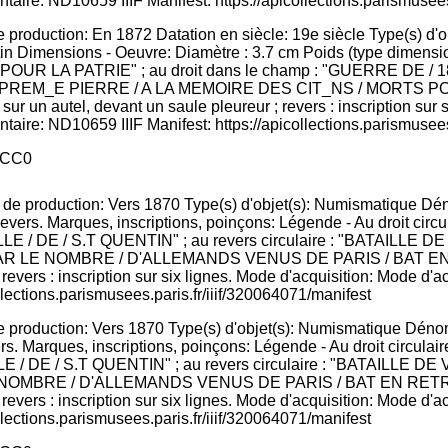
 production: En 1872 Datation en siècle: 19e siècle Type(s) d'
tin Dimensions - Oeuvre: Diamètre : 3.7 cm Poids (type dimension
"MORT POUR LA PATRIE" ; au droit dans le champ : "GUERRE DE / 
PREM_E PIERRE / A LA MEMOIRE DES CIT_NS / MORTS POUR
 sur un autel, devant un saule pleureur ; revers : inscription sur
taire: ND10659 IIIF Manifest: https://apicollections.parismusees
CC0
e production: Vers 1870 Type(s) d'objet(s): Numismatique Déno
, revers. Marques, inscriptions, poinçons: Légende - Au droit
E / DE / S.T QUENTIN" ; au revers circulaire : "BATAILLE D
LE NOMBRE / D'ALLEMANDS VENUS DE PARIS / BAT EN RE
; revers : inscription sur six lignes. Mode d'acquisition: Mode d'
llections.parismusees.paris.fr/iiif/320064071/manifest