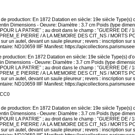
 production: En 1872 Datation en siècle: 19e siècle Type(s) d'
tin Dimensions - Oeuvre: Diamètre : 3.7 cm Poids (type dimension
"MORT POUR LA PATRIE" ; au droit dans le champ : "GUERRE DE / 
PREM_E PIERRE / A LA MEMOIRE DES CIT_NS / MORTS POUR
 sur un autel, devant un saule pleureur ; revers : inscription sur
taire: ND10659 IIIF Manifest: https://apicollections.parismusees
CC0