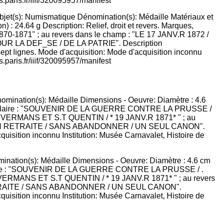
objet(s): Numismatique Dénomination(s): Médaille Matériaux et
) : 24.64 g Description: Relief, droit et revers. Marques,
1870-1871" ; au revers dans le champ : "LE 17 JANV.R 1872 /
 LA DEF_SE / DE LA PATRIE". Description
 sept lignes. Mode d'acquisition: Mode d'acquisition inconnu
.paris.fr/iiif/320095957/manifest
mination(s): Médaille Dimensions - Oeuvre: Diamètre : 4.6 cm
 circulaire : "SOUVENIR DE LA GUERRE CONTRE LA PRUSSE / .
E VERMANS ET S.T QUENTIN / * 19 JANV.R 1871* " ; au revers
TRAITE / SANS ABANDONNER / UN SEUL CANON".
acquisition inconnu Institution: Musée Carnavalet, Histoire de