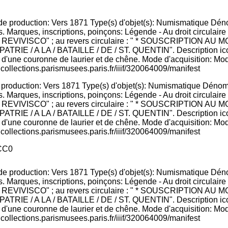
e production: Vers 1871 Type(s) d'objet(s): Numismatique Dénom
evers. Marques, inscriptions, poinçons: Légende - Au droit circu
NCTA / REVIVISCO" ; au revers circulaire : " * SOUSCRIPTI
IE / A LA / BATAILLE / DE / ST. QUENTIN". Description iconog
ée d'une couronne de laurier et de chêne. Mode d'acquisition: Mo
icollections.parismusees.paris.fr/iiif/320064009/manifest
CC0