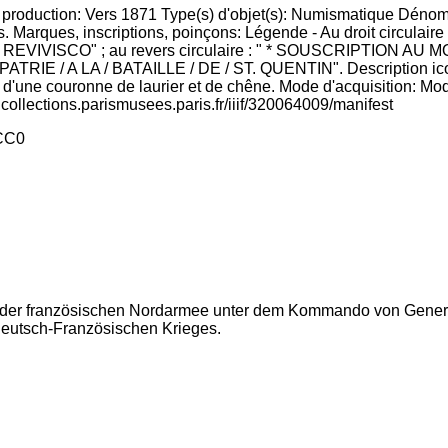
e production: Vers 1871 Type(s) d'objet(s): Numismatique Dénom
evers. Marques, inscriptions, poinçons: Légende - Au droit circu
NCTA / REVIVISCO" ; au revers circulaire : " * SOUSCRIPTI
IE / A LA / BATAILLE / DE / ST. QUENTIN". Description iconog
ée d'une couronne de laurier et de chêne. Mode d'acquisition: Mo
icollections.parismusees.paris.fr/iiif/320064009/manifest
CC0
n der französischen Nordarmee unter dem Kommando von Gener
eutsch-Französischen Krieges.