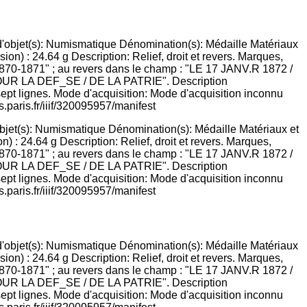
objet(s): Numismatique Dénomination(s): Médaille Matériaux et
) : 24.64 g Description: Relief, droit et revers. Marques,
1870-1871" ; au revers dans le champ : "LE 17 JANV.R 1872 /
 LA DEF_SE / DE LA PATRIE". Description
 sept lignes. Mode d'acquisition: Mode d'acquisition inconnu
.paris.fr/iiif/320095957/manifest