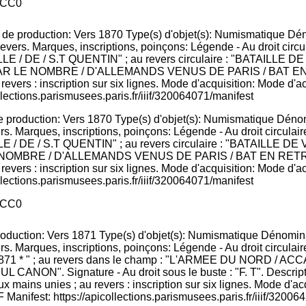
CC0
e production: Vers 1870 Type(s) d'objet(s): Numismatique Déno
, revers. Marques, inscriptions, poinçons: Légende - Au droit
E / DE / S.T QUENTIN" ; au revers circulaire : "BATAILLE D
LE NOMBRE / D'ALLEMANDS VENUS DE PARIS / BAT EN RE
; revers : inscription sur six lignes. Mode d'acquisition: Mode d'
llections.parismusees.paris.fr/iiif/320064071/manifest
CC0