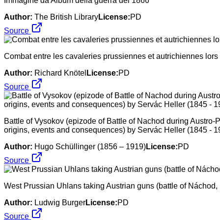
Immagine da Album della guerra del 1866
Author:
The British Library
License:
PD
Source
Combat entre les cavaleries prussiennes et autrichiennes lors 
Author:
Richard Knötel
License:
PD
Source
Battle of Vysokov (epizode of Battle of Nachod during Austro-P
origins, events and consequences) by Servác Heller (1845 - 1
Author:
Hugo Schüllinger (1856 – 1919)
License:
PD
Source
West Prussian Uhlans taking Austrian guns (battle of Náchod,
Author:
Ludwig Burger
License:
PD
Source