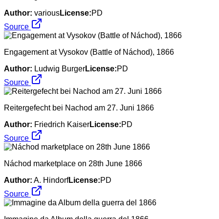
Author:
various
License:
PD
Source
Engagement at Vysokov (Battle of Náchod), 1866
Author:
Ludwig Burger
License:
PD
Source
Reitergefecht bei Nachod am 27. Juni 1866
Author:
Friedrich Kaiser
License:
PD
Source
Náchod marketplace on 28th June 1866
Author:
A. Hindorf
License:
PD
Source