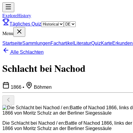
ExploreHistory
Tägliches Quiz
Menu
Startseite
Sammlungen
Fachartikel
Literatur
Quiz
Karte
Erkunden
Alle Schlachten
Schlacht bei Nachod
1866
•
Böhmen
Die Schlacht bei Nachod / en:Battle of Nachod 1866, links de
1866 von Moritz Schulz an der Berliner Siegessäule