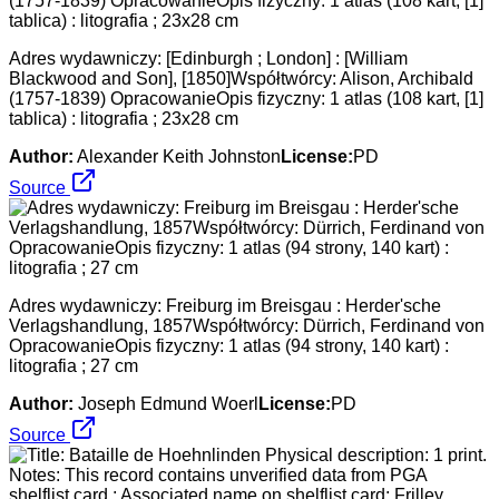
Adres wydawniczy: [Edinburgh ; London] : [William
Blackwood and Son], [1850]Współtwórcy: Alison, Archibald
(1757-1839) OpracowanieOpis fizyczny: 1 atlas (108 kart, [1]
tablica) : litografia ; 23x28 cm
Author:
Alexander Keith Johnston
License:
PD
Source
Adres wydawniczy: Freiburg im Breisgau : Herder'sche
Verlagshandlung, 1857Współtwórcy: Dürrich, Ferdinand von
OpracowanieOpis fizyczny: 1 atlas (94 strony, 140 kart) :
litografia ; 27 cm
Author:
Joseph Edmund Woerl
License:
PD
Source