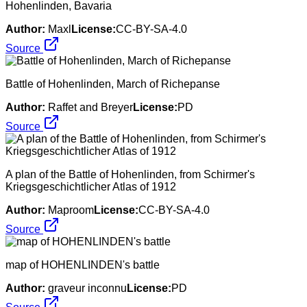
Hohenlinden, Bavaria
Author:
Maxl
License:
CC-BY-SA-4.0
Source
Battle of Hohenlinden, March of Richepanse
Author:
Raffet and Breyer
License:
PD
Source
A plan of the Battle of Hohenlinden, from Schirmer's
Kriegsgeschichtlicher Atlas of 1912
Author:
Maproom
License:
CC-BY-SA-4.0
Source
map of HOHENLINDEN's battle
Author:
graveur inconnu
License:
PD