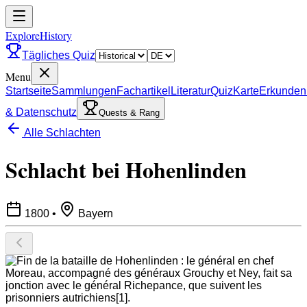
ExploreHistory
Tägliches Quiz
Menu
Startseite
Sammlungen
Fachartikel
Literatur
Quiz
Karte
Erkunden
& Datenschutz
Quests & Rang
Alle Schlachten
Schlacht bei Hohenlinden
1800
•
Bayern