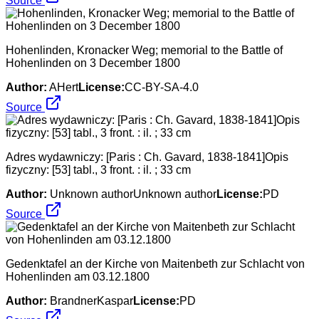
Source
Hohenlinden, Kronacker Weg; memorial to the Battle of
Hohenlinden on 3 December 1800
Author:
AHert
License:
CC-BY-SA-4.0
Source
Adres wydawniczy: [Paris : Ch. Gavard, 1838-1841]Opis
fizyczny: [53] tabl., 3 front. : il. ; 33 cm
Author:
Unknown authorUnknown author
License:
PD
Source
Gedenktafel an der Kirche von Maitenbeth zur Schlacht von
Hohenlinden am 03.12.1800
Author:
BrandnerKaspar
License:
PD