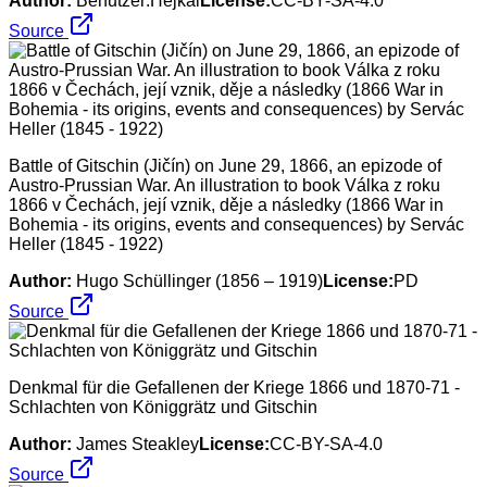
Author:
Benutzer:Hejkal
License:
CC-BY-SA-4.0
Source
Battle of Gitschin (Jičín) on June 29, 1866, an epizode of
Austro-Prussian War. An illustration to book Válka z roku
1866 v Čechách, její vznik, děje a následky (1866 War in
Bohemia - its origins, events and consequences) by Servác
Heller (1845 - 1922)
Author:
Hugo Schüllinger (1856 – 1919)
License:
PD
Source
Denkmal für die Gefallenen der Kriege 1866 und 1870-71 -
Schlachten von Königgrätz und Gitschin
Author:
James Steakley
License:
CC-BY-SA-4.0
Source