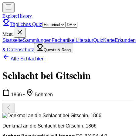
ExploreHistory
Tägliches Quiz
Menu
Startseite
Sammlungen
Fachartikel
Literatur
Quiz
Karte
Erkunden
& Datenschutz
Quests & Rang
Alle Schlachten
Schlacht bei Gitschin
1866
•
Böhmen
Denkmal an die Schlacht bei Gitschin, 1866