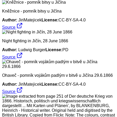
Kněžnice - pomník bitvy u Jičína
Author:
JiriMatejicek
License:
CC-BY-SA-4.0
Source
Night fighting in Jičín, 28 June 1866
Author:
Ludwig Burger
License:
PD
Source
Ohaveč - pomník vojákům padlým v bitvě u Jičína 29.6.1866
Author:
JiriMatejicek
License:
CC-BY-SA-4.0
Source