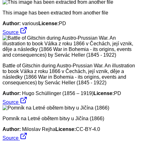
This image has been extracted from another file
Author:
various
License:
PD
Source
Battle of Gitschin during Austro-Prussian War. An illustration
to book Válka z roku 1866 v Čechách, její vznik, děje a
následky (1866 War in Bohemia - its origins, events and
consequences) by Servác Heller (1845 - 1922)
Author:
Hugo Schüllinger (1856 – 1919)
License:
PD
Source
Pomník na Letné obětem bitvy u Jičína (1866)
Author:
Miloslav Rejha
License:
CC-BY-4.0
Source