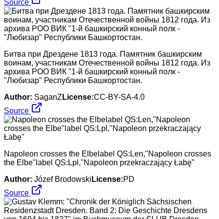
Source
Битва при Дрездене 1813 года. Памятник башкирским
воинам, участникам Отечественной войны 1812 года. Из
архива РОО ВИК "1-й башкирский конный полк -
"Любизар" Республики Башкортостан.
Author:
SaganZ
License:
CC-BY-SA-4.0
Source
Napoleon crosses the Elbelabel QS:Len,"Napoleon crosses
the Elbe"label QS:Lpl,"Napoleon przekraczający Łabę"
Author:
Józef Brodowski
License:
PD
Source