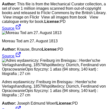
Author:
This file is from the Mechanical Curator collection, a
set of over 1 million images scanned from out-of-copyright
books and released to Flickr Commons by the British Library.
View image on Flickr View all images from book View
catalogue entry for book.
License:
PD
Source
Moreau Tod am 27. August 1813
Author:
Krause, Bruno
License:
PD
Source
Adres wydawniczy: Freiburg im Breisgau : Herder'sche
Verlagshandlung, 1857Współtwórcy: Dürrich, Ferdinand von
OpracowanieOpis fizyczny: 1 atlas (94 strony, 140 kart) :
litografia ; 27 cm
Author:
Joseph Edmund Woerl
License:
PD