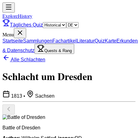
ExploreHistory
Tägliches Quiz
Menu
Startseite
Sammlungen
Fachartikel
Literatur
Quiz
Karte
Erkunden
& Datenschutz
Quests & Rang
Alle Schlachten
Schlacht um Dresden
1813
•
Sachsen
Battle of Dresden