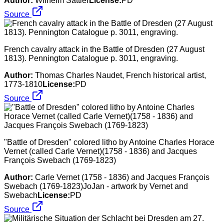
Author:
Wilhelm Sattler
License:
PD
Source
French cavalry attack in the Battle of Dresden (27 August
1813). Pennington Catalogue p. 3011, engraving.
Author:
Thomas Charles Naudet, French historical artist,
1773-1810
License:
PD
Source
"Battle of Dresden" colored litho by Antoine Charles Horace
Vernet (called Carle Vernet)(1758 - 1836) and Jacques
François Swebach (1769-1823)
Author:
Carle Vernet (1758 - 1836) and Jacques François
Swebach (1769-1823)JoJan - artwork by Vernet and
Swebach
License:
PD
Source