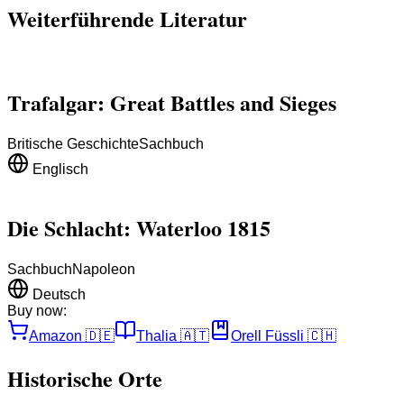
Weiterführende Literatur
Trafalgar: Great Battles and Sieges
Britische Geschichte
Sachbuch
Englisch
Die Schlacht: Waterloo 1815
Sachbuch
Napoleon
Deutsch
Buy now:
Amazon
🇩🇪
Thalia
🇦🇹
Orell Füssli
🇨🇭
Historische Orte