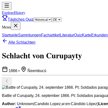
ExploreHistory
Tägliches Quiz
Menu
Startseite
Sammlungen
Fachartikel
Literatur
Quiz
Karte
Erkunden
Alle Schlachten
Schlacht von Curupayty
1866
•
Ñeembucú
Battle of Curupaity, 24. september 1866. Pt: Soldados paragua
Author:
Unknown(Candido Lopez,w:en:Cándido López)
Lice