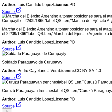
Author:
Luis Candido Lopez
License:
PD
Source
Marcha del Ejército Argentino a tomar posiciones para el ataq
el 22/09/1866"label QS:Len,"Marcha del Ejército Argentino a 
Author:
Luis Candido Lopez
License:
PD
Source
Soldado Paraguayo de Curupayty
Author:
Pedro Cayetano J Vera
License:
CC-BY-SA-4.0
Source
Curuzú Paraguayan trencheslabel QS:Len,"Curuzú Paraguayan 
Author:
Luis Candido Lopez
License:
PD
Source