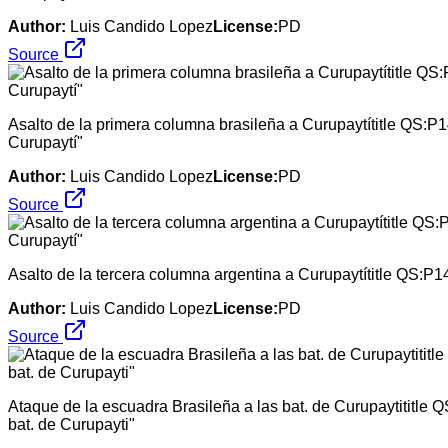
Author:
Luis Candido Lopez
License:
PD
Source
Asalto de la primera columna brasileña a Curupaytítitle QS:P
Curupaytí"
Author:
Luis Candido Lopez
License:
PD
Source
Asalto de la tercera columna argentina a Curupaytítitle QS:P1
Author:
Luis Candido Lopez
License:
PD
Source
Ataque de la escuadra Brasileña a las bat. de Curupaytititle 
bat. de Curupayti"