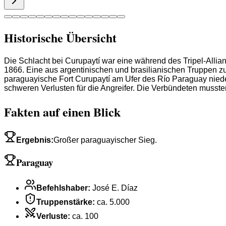
Historische Übersicht
Die Schlacht bei Curupaytí war eine während des Tripel-Alli
1866. Eine aus argentinischen und brasilianischen Truppen zu
paraguayische Fort Curupaytí am Ufer des Río Paraguay nieder
schweren Verlusten für die Angreifer. Die Verbündeten musst
Fakten auf einen Blick
Ergebnis
:
Großer paraguayischer Sieg.
Paraguay
Befehlshaber
:
José E. Díaz
Truppenstärke
:
ca. 5.000
Verluste
:
ca. 100