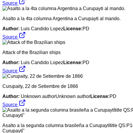
Source
Asalto a la 4ta columna Argentina a Curupayti al mando.
Author:
Luis Candido Lopez
License:
PD
Source
Attack of the Brazilian ships
Author:
Luis Candido Lopez
License:
PD
Source
Curupaity, 22 de Setiembre de 1866
Author:
Unknown authorUnknown author
License:
PD
Source
Asalto a la segunda columna brasileña a Curupaytítitle QS:P
Curupaytí"