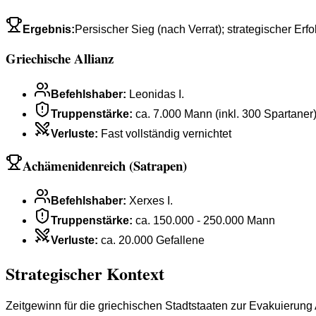
Ergebnis
:
Persischer Sieg (nach Verrat); strategischer Erf
Griechische Allianz
Befehlshaber
:
Leonidas I.
Truppenstärke
:
ca. 7.000 Mann (inkl. 300 Spartaner
Verluste
:
Fast vollständig vernichtet
Achämenidenreich (Satrapen)
Befehlshaber
:
Xerxes I.
Truppenstärke
:
ca. 150.000 - 250.000 Mann
Verluste
:
ca. 20.000 Gefallene
Strategischer Kontext
Zeitgewinn für die griechischen Stadtstaaten zur Evakuierung 