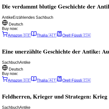
Die verdammt blutige Geschichte der Anti
Antike
Erzählendes Sachbuch
Deutsch
Buy now:
Amazon
🇩🇪
Thalia
🇦🇹
Orell Füssli
🇨🇭
Eine unerzählte Geschichte der Antike: Au
Sachbuch
Antike
Deutsch
Buy now:
Amazon
🇩🇪
Thalia
🇦🇹
Orell Füssli
🇨🇭
Feldherren, Krieger und Strategen: Krieg i
Sachbuch
Antike