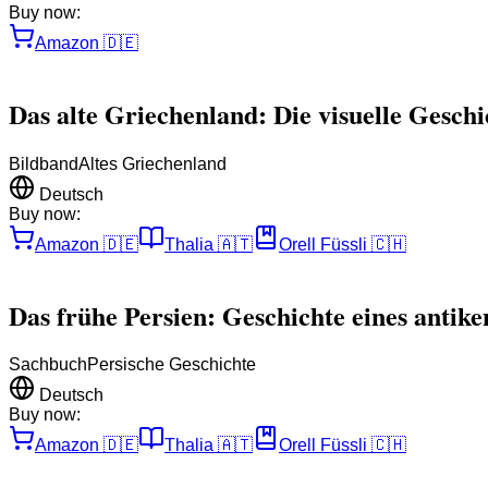
Buy now:
Amazon
🇩🇪
Das alte Griechenland: Die visuelle Gesch
Bildband
Altes Griechenland
Deutsch
Buy now:
Amazon
🇩🇪
Thalia
🇦🇹
Orell Füssli
🇨🇭
Das frühe Persien: Geschichte eines antike
Sachbuch
Persische Geschichte
Deutsch
Buy now:
Amazon
🇩🇪
Thalia
🇦🇹
Orell Füssli
🇨🇭