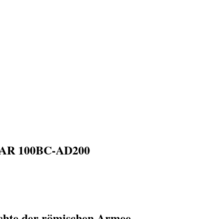
R 100BC-AD200
chte der römischen Armee