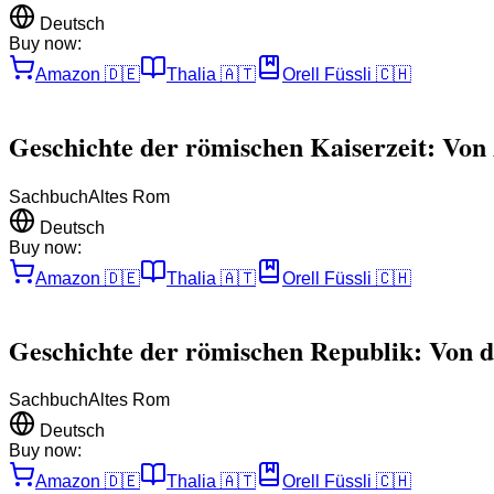
Deutsch
Buy now:
Amazon
🇩🇪
Thalia
🇦🇹
Orell Füssli
🇨🇭
Geschichte der römischen Kaiserzeit: Von 
Sachbuch
Altes Rom
Deutsch
Buy now:
Amazon
🇩🇪
Thalia
🇦🇹
Orell Füssli
🇨🇭
Geschichte der römischen Republik: Von d
Sachbuch
Altes Rom
Deutsch
Buy now:
Amazon
🇩🇪
Thalia
🇦🇹
Orell Füssli
🇨🇭