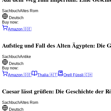
Sachbuch
Altes Rom
Deutsch
Buy now:
Amazon
🇩🇪
Aufstieg und Fall des Alten Ägypten: Die G
Sachbuch
Antike
Deutsch
Buy now:
Amazon
🇩🇪
Thalia
🇦🇹
Orell Füssli
🇨🇭
Caesar lässt grüßen: Die Geschichte der 
Sachbuch
Altes Rom
Deutsch