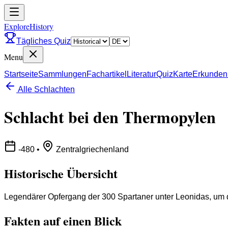
ExploreHistory
Tägliches Quiz
Menu
Startseite
Sammlungen
Fachartikel
Literatur
Quiz
Karte
Erkunden
Alle Schlachten
Schlacht bei den Thermopylen
-480
•
Zentralgriechenland
Historische Übersicht
Legendärer Opfergang der 300 Spartaner unter Leonidas, um 
Fakten auf einen Blick