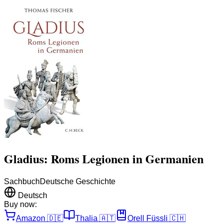
Gladius: Roms Legionen in Germanien
Sachbuch
Deutsche Geschichte
Deutsch
Buy now:
Amazon
🇩🇪
Thalia
🇦🇹
Orell Füssli
🇨🇭