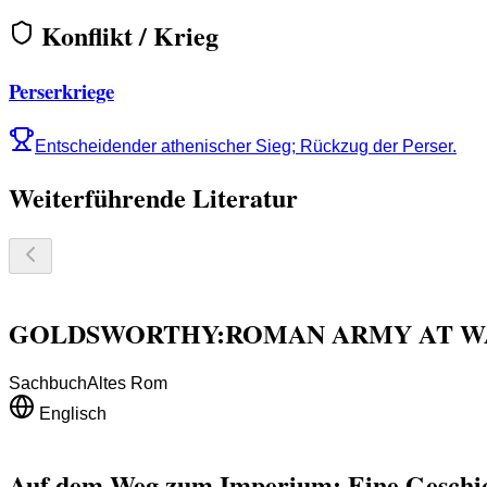
Konflikt / Krieg
Perserkriege
Entscheidender athenischer Sieg; Rückzug der Perser.
Weiterführende Literatur
GOLDSWORTHY:ROMAN ARMY AT WA
Sachbuch
Altes Rom
Englisch
Auf dem Weg zum Imperium: Eine Geschi