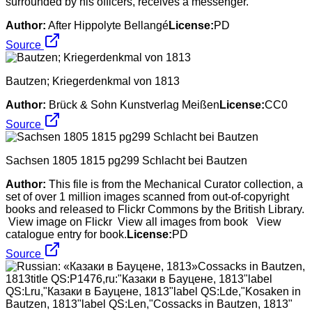
surrounded by his officers, receives a messenger.
Author:
After Hippolyte Bellangé
License:
PD
Source
Bautzen; Kriegerdenkmal von 1813
Author:
Brück & Sohn Kunstverlag Meißen
License:
CC0
Source
Sachsen 1805 1815 pg299 Schlacht bei Bautzen
Author:
This file is from the Mechanical Curator collection, a
set of over 1 million images scanned from out-of-copyright
books and released to Flickr Commons by the British Library.
View image on Flickr View all images from book View
catalogue entry for book.
License:
PD
Source