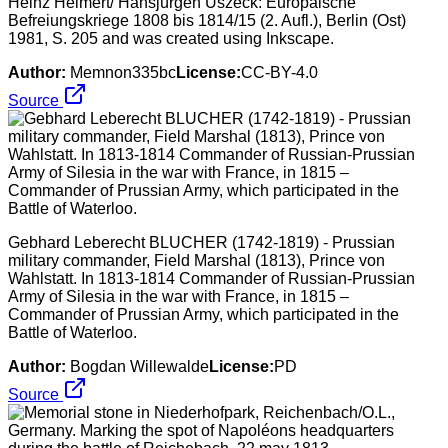
Heinz Helmert/ Hansjürgen Uszeck: Europäische
Befreiungskriege 1808 bis 1814/15 (2. Aufl.), Berlin (Ost)
1981, S. 205 and was created using Inkscape.
Author:
Memnon335bc
License:
CC-BY-4.0
Source
Gebhard Leberecht BLUCHER (1742-1819) - Prussian
military commander, Field Marshal (1813), Prince von
Wahlstatt. In 1813-1814 Commander of Russian-Prussian
Army of Silesia in the war with France, in 1815 –
Commander of Prussian Army, which participated in the
Battle of Waterloo.
Author:
Bogdan Willewalde
License:
PD
Source