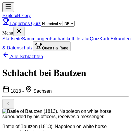
ExploreHistory
Tägliches Quiz
Menu
Startseite
Sammlungen
Fachartikel
Literatur
Quiz
Karte
Erkunden
& Datenschutz
Quests & Rang
Alle Schlachten
Schlacht bei Bautzen
1813
•
Sachsen
Battle of Bautzen (1813). Napoleon on white horse