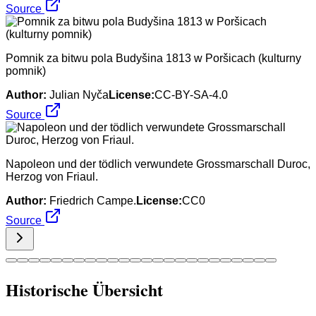
Source
Pomnik za bitwu pola Budyšina 1813 w Poršicach (kulturny
pomnik)
Author:
Julian Nyča
License:
CC-BY-SA-4.0
Source
Napoleon und der tödlich verwundete Grossmarschall Duroc,
Herzog von Friaul.
Author:
Friedrich Campe.
License:
CC0
Source
Historische Übersicht