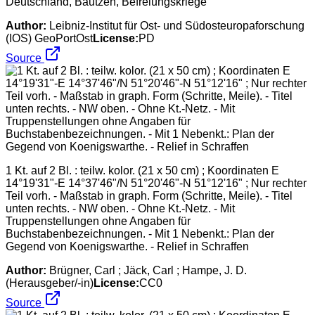
Deutschland, Bautzen, Befreiungskriege
Author:
Leibniz-Institut für Ost- und Südosteuropaforschung
(IOS) GeoPortOst
License:
PD
Source
1 Kt. auf 2 Bl. : teilw. kolor. (21 x 50 cm) ; Koordinaten E
14°19'31"-E 14°37'46"/N 51°20'46"-N 51°12'16" ; Nur rechter
Teil vorh. - Maßstab in graph. Form (Schritte, Meile). - Titel
unten rechts. - NW oben. - Ohne Kt.-Netz. - Mit
Truppenstellungen ohne Angaben für
Buchstabenbezeichnungen. - Mit 1 Nebenkt.: Plan der
Gegend von Koenigswarthe. - Relief in Schraffen
Author:
Brügner, Carl ; Jäck, Carl ; Hampe, J. D.
(Herausgeber/-in)
License:
CC0
Source