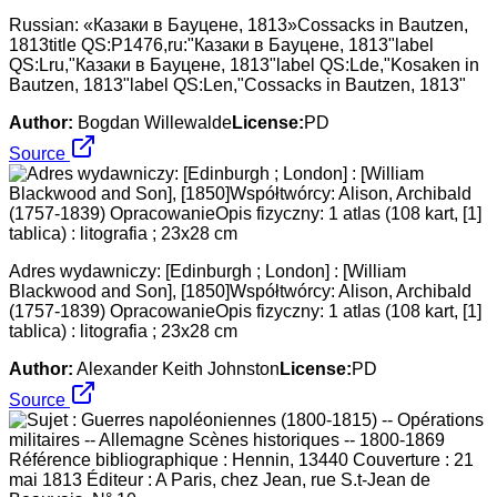
Russian: «Казаки в Бауцене, 1813»Cossacks in Bautzen,
1813title QS:P1476,ru:"Казаки в Бауцене, 1813"label
QS:Lru,"Казаки в Бауцене, 1813"label QS:Lde,"Kosaken in
Bautzen, 1813"label QS:Len,"Cossacks in Bautzen, 1813"
Author:
Bogdan Willewalde
License:
PD
Source
Adres wydawniczy: [Edinburgh ; London] : [William
Blackwood and Son], [1850]Współtwórcy: Alison, Archibald
(1757-1839) OpracowanieOpis fizyczny: 1 atlas (108 kart, [1]
tablica) : litografia ; 23x28 cm
Author:
Alexander Keith Johnston
License:
PD
Source