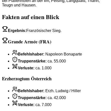
bei Pfaffenhofen an der Ilm, Peising, Langquaid, Thann,
Teugn und Hausen.
Fakten auf einen Blick
Ergebnis
:
Französischer Sieg.
Grande Armée (FRA)
Befehlshaber
:
Napoleon Bonaparte
Truppenstärke
:
ca. 55.000
Verluste
:
ca. 1.000
Erzherzogtum Österreich
Befehlshaber
:
Erzh. Ludwig / Hiller
Truppenstärke
:
ca. 42.000
Verluste
:
ca. 7.000