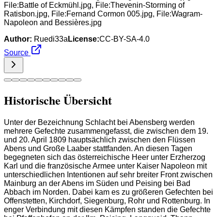
File:Battle of Eckmühl.jpg, File:Thevenin-Storming of
Ratisbon.jpg, File:Fernand Cormon 005.jpg, File:Wagram-
Napoleon and Bessières.jpg
Author:
Ruedi33a
License:
CC-BY-SA-4.0
Source
Historische Übersicht
Unter der Bezeichnung Schlacht bei Abensberg werden
mehrere Gefechte zusammengefasst, die zwischen dem 19.
und 20. April 1809 hauptsächlich zwischen den Flüssen
Abens und Große Laaber stattfanden. An diesen Tagen
begegneten sich das österreichische Heer unter Erzherzog
Karl und die französische Armee unter Kaiser Napoleon mit
unterschiedlichen Intentionen auf sehr breiter Front zwischen
Mainburg an der Abens im Süden und Peising bei Bad
Abbach im Norden. Dabei kam es zu größeren Gefechten bei
Offenstetten, Kirchdorf, Siegenburg, Rohr und Rottenburg. In
enger Verbindung mit diesen Kämpfen standen die Gefechte