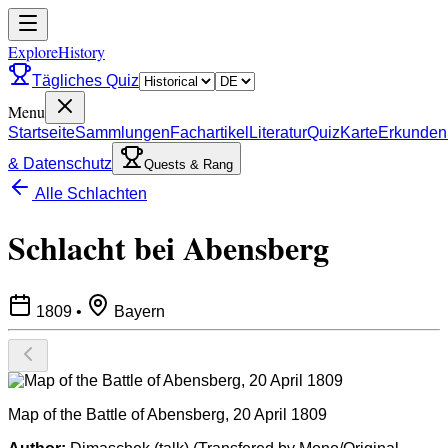
ExploreHistory
Tägliches Quiz
Menu
Startseite
Sammlungen
Fachartikel
Literatur
Quiz
Karte
Erkunden
& Datenschutz
Quests & Rang
Alle Schlachten
Schlacht bei Abensberg
1809
•
Bayern
Map of the Battle of Abensberg, 20 April 1809