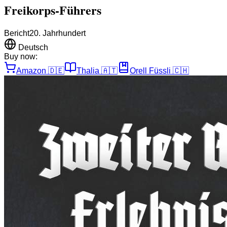
Freikorps-Führers
Bericht
20. Jahrhundert
Deutsch
Buy now:
Amazon
🇩🇪
Thalia
🇦🇹
Orell Füssli
🇨🇭