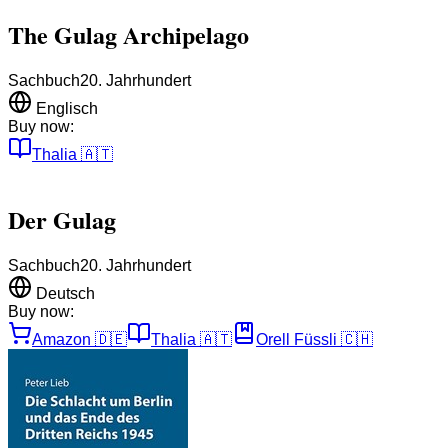
The Gulag Archipelago
Sachbuch
20. Jahrhundert
Englisch
Buy now:
Thalia
🇦🇹
Der Gulag
Sachbuch
20. Jahrhundert
Deutsch
Buy now:
Amazon
🇩🇪
Thalia
🇦🇹
Orell Füssli
🇨🇭