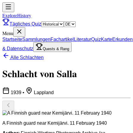
ExploreHistory
Tägliches Quiz
Menu
Startseite
Sammlungen
Fachartikel
Literatur
Quiz
Karte
Erkunden
& Datenschutz
Quests & Rang
Alle Schlachten
Schlacht von Salla
1939
•
Lappland
A Finnish guard near Kemijärvi. 11 February 1940