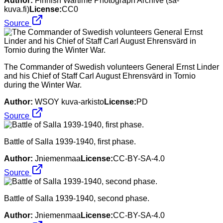
Author:
Finnish Wartime Photograph Archive (sa-
kuva.fi)
License:
CC0
Source
The Commander of Swedish volunteers General Ernst Linder
and his Chief of Staff Carl August Ehrensvärd in Tornio
during the Winter War.
Author:
WSOY kuva-arkisto
License:
PD
Source
Battle of Salla 1939-1940, first phase.
Author:
Jniemenmaa
License:
CC-BY-SA-4.0
Source
Battle of Salla 1939-1940, second phase.
Author:
Jniemenmaa
License:
CC-BY-SA-4.0