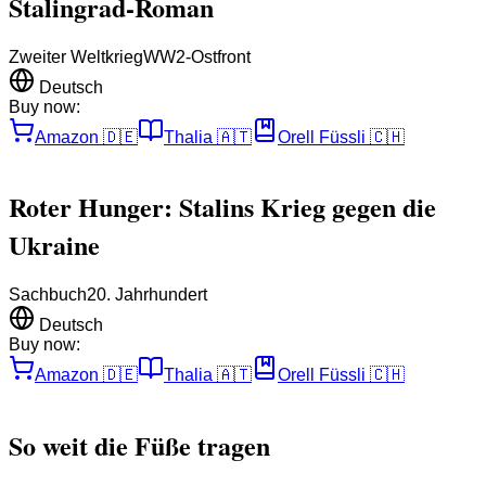
Stalingrad-Roman
Zweiter Weltkrieg
WW2-Ostfront
Deutsch
Buy now:
Amazon
🇩🇪
Thalia
🇦🇹
Orell Füssli
🇨🇭
Roter Hunger: Stalins Krieg gegen die
Ukraine
Sachbuch
20. Jahrhundert
Deutsch
Buy now:
Amazon
🇩🇪
Thalia
🇦🇹
Orell Füssli
🇨🇭
So weit die Füße tragen