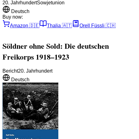
20. Jahrhundert
Sowjetunion
Deutsch
Buy now:
Amazon
🇩🇪
Thalia
🇦🇹
Orell Füssli
🇨🇭
Söldner ohne Sold: Die deutschen
Freikorps 1918–1923
Bericht
20. Jahrhundert
Deutsch