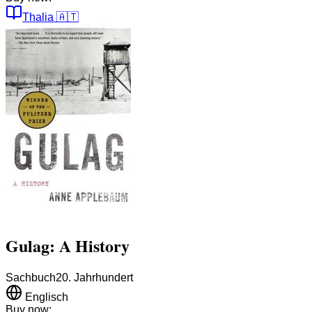
Thalia
🇦🇹
Gulag: A History
Sachbuch
20. Jahrhundert
Englisch
Buy now: