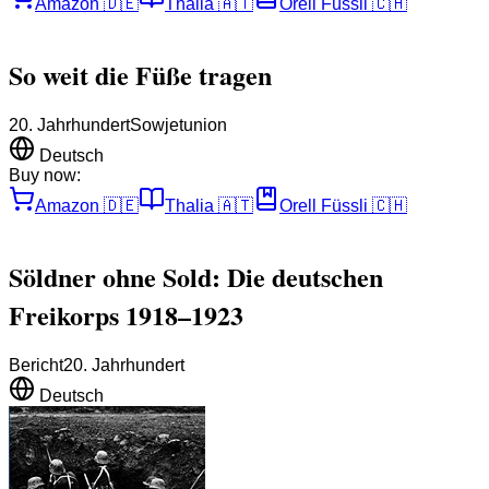
Amazon
🇩🇪
Thalia
🇦🇹
Orell Füssli
🇨🇭
So weit die Füße tragen
20. Jahrhundert
Sowjetunion
Deutsch
Buy now:
Amazon
🇩🇪
Thalia
🇦🇹
Orell Füssli
🇨🇭
Söldner ohne Sold: Die deutschen
Freikorps 1918–1923
Bericht
20. Jahrhundert
Deutsch