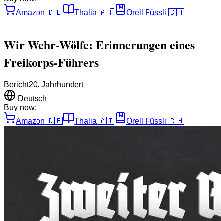
Amazon
🇩🇪
Thalia
🇦🇹
Orell Füssli
🇨🇭
Wir Wehr-Wölfe: Erinnerungen eines
Freikorps-Führers
Bericht
20. Jahrhundert
Deutsch
Buy now:
Amazon
🇩🇪
Thalia
🇦🇹
Orell Füssli
🇨🇭