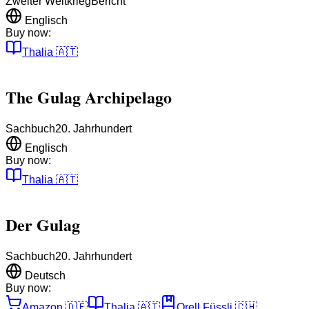
Zweiter Weltkrieg
Bericht
Englisch
Buy now:
Thalia
🇦🇹
The Gulag Archipelago
Sachbuch
20. Jahrhundert
Englisch
Buy now:
Thalia
🇦🇹
Der Gulag
Sachbuch
20. Jahrhundert
Deutsch
Buy now:
Amazon
🇩🇪
Thalia
🇦🇹
Orell Füssli
🇨🇭