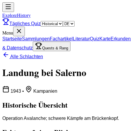
ExploreHistory
Tägliches Quiz
Menu
Startseite
Sammlungen
Fachartikel
Literatur
Quiz
Karte
Erkunden
& Datenschutz
Quests & Rang
Alle Schlachten
Landung bei Salerno
1943
•
Kampanien
Historische Übersicht
Operation Avalanche; schwere Kämpfe am Brückenkopf.