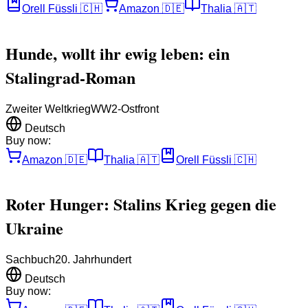
Orell Füssli
🇨🇭
Amazon
🇩🇪
Thalia
🇦🇹
Hunde, wollt ihr ewig leben: ein
Stalingrad-Roman
Zweiter Weltkrieg
WW2-Ostfront
Deutsch
Buy now:
Amazon
🇩🇪
Thalia
🇦🇹
Orell Füssli
🇨🇭
Roter Hunger: Stalins Krieg gegen die
Ukraine
Sachbuch
20. Jahrhundert
Deutsch
Buy now: