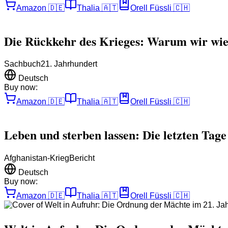
Amazon
🇩🇪
Thalia
🇦🇹
Orell Füssli
🇨🇭
Die Rückkehr des Krieges: Warum wir wie
Sachbuch
21. Jahrhundert
Deutsch
Buy now:
Amazon
🇩🇪
Thalia
🇦🇹
Orell Füssli
🇨🇭
Leben und sterben lassen: Die letzten Tag
Afghanistan-Krieg
Bericht
Deutsch
Buy now:
Amazon
🇩🇪
Thalia
🇦🇹
Orell Füssli
🇨🇭