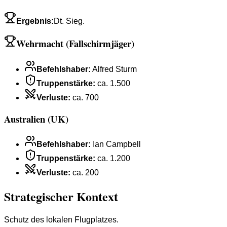
Ergebnis
:
Dt. Sieg.
Wehrmacht (Fallschirmjäger)
Befehlshaber
:
Alfred Sturm
Truppenstärke
:
ca. 1.500
Verluste
:
ca. 700
Australien (UK)
Befehlshaber
:
Ian Campbell
Truppenstärke
:
ca. 1.200
Verluste
:
ca. 200
Strategischer Kontext
Schutz des lokalen Flugplatzes.