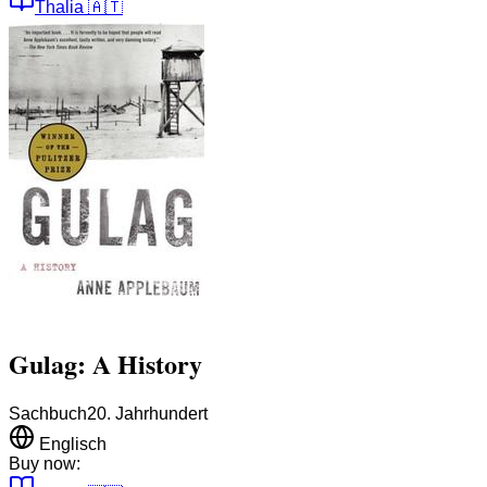
Thalia
🇦🇹
Gulag: A History
Sachbuch
20. Jahrhundert
Englisch
Buy now: