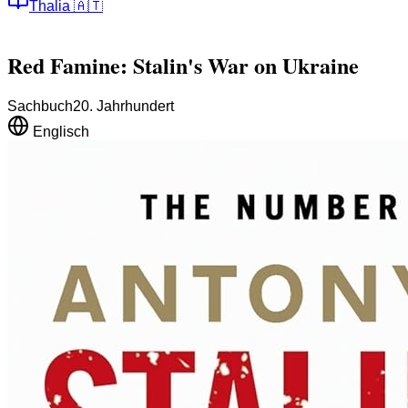
Thalia
🇦🇹
Red Famine: Stalin's War on Ukraine
Sachbuch
20. Jahrhundert
Englisch