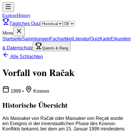
ExploreHistory
Tägliches Quiz
Menu
Startseite
Sammlungen
Fachartikel
Literatur
Quiz
Karte
Erkunden
& Datenschutz
Quests & Rang
Alle Schlachten
Vorfall von Račak
1999
•
Kosovo
Historische Übersicht
Als Massaker von Račak oder Massaker von Reçak wurde
ein Ereignis in der innerstaatlichen Phase des Kosovo-
Konflikts bekannt, bei dem am 15. Januar 1999 mindestens