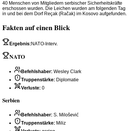
40 Menschen von Mitgliedern serbischer Sicherheitskräfte
erschossen wurden. Die Leichen wurden am folgenden Tag
in und bei dem Dorf Reçak (Račak) im Kosovo aufgefunden.
Fakten auf einen Blick
Ergebnis
:
NATO-Interv.
NATO
Befehlshaber
:
Wesley Clark
Truppenstärke
:
Diplomatie
Verluste
:
0
Serbien
Befehlshaber
:
S. Milošević
Truppenstärke
:
Miliz