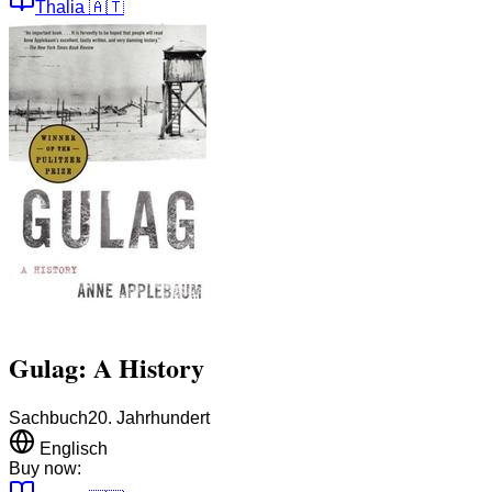
Thalia
🇦🇹
Gulag: A History
Sachbuch
20. Jahrhundert
Englisch
Buy now: