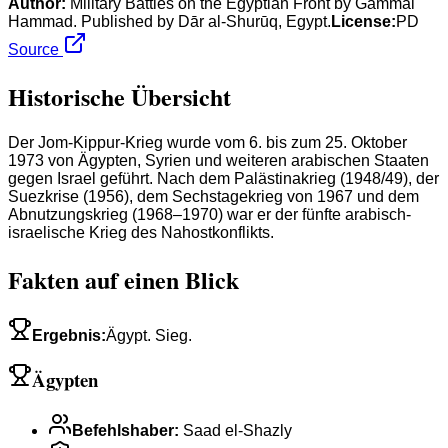
Author:
Military Battles on the Egyptian Front by Gammal
Hammad. Published by Dār al-Shurūq, Egypt.
License:
PD
Source
Historische Übersicht
Der Jom-Kippur-Krieg wurde vom 6. bis zum 25. Oktober
1973 von Ägypten, Syrien und weiteren arabischen Staaten
gegen Israel geführt. Nach dem Palästinakrieg (1948/49), der
Suezkrise (1956), dem Sechstagekrieg von 1967 und dem
Abnutzungskrieg (1968–1970) war er der fünfte arabisch-
israelische Krieg des Nahostkonflikts.
Fakten auf einen Blick
Ergebnis
:
Ägypt. Sieg.
Ägypten
Befehlshaber
:
Saad el-Shazly