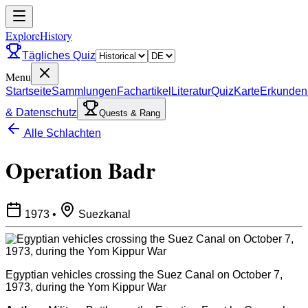
ExploreHistory
Tägliches Quiz
Menu
Startseite
Sammlungen
Fachartikel
Literatur
Quiz
Karte
Erkunden
& Datenschutz
Quests & Rang
Alle Schlachten
Operation Badr
1973
•
Suezkanal
Egyptian vehicles crossing the Suez Canal on October 7,
1973, during the Yom Kippur War