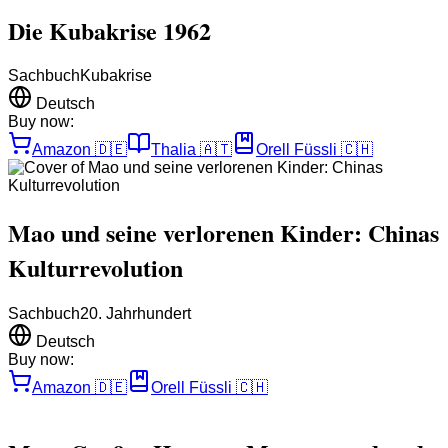
Die Kubakrise 1962
Sachbuch
Kubakrise
Deutsch
Buy now:
Amazon
🇩🇪
Thalia
🇦🇹
Orell Füssli
🇨🇭
Mao und seine verlorenen Kinder: Chinas
Kulturrevolution
Sachbuch
20. Jahrhundert
Deutsch
Buy now:
Amazon
🇩🇪
Orell Füssli
🇨🇭