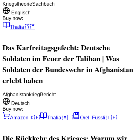
Kriegstheorie
Sachbuch
Englisch
Buy now:
Thalia
🇦🇹
Das Karfreitagsgefecht: Deutsche
Soldaten im Feuer der Taliban | Was
Soldaten der Bundeswehr in Afghanistan
erlebt haben
Afghanistankrieg
Bericht
Deutsch
Buy now:
Amazon
🇩🇪
Thalia
🇦🇹
Orell Füssli
🇨🇭
Die Rückkehr des Krieges: Warum wir