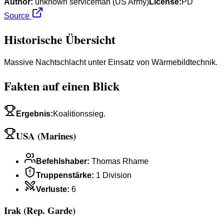
Author:
unknown serviceman (US Army)
License:
PD
Source
Historische Übersicht
Massive Nachtschlacht unter Einsatz von Wärmebildtechnik.
Fakten auf einen Blick
Ergebnis
:
Koalitionssieg.
USA (Marines)
Befehlshaber
:
Thomas Rhame
Truppenstärke
:
1 Division
Verluste
:
6
Irak (Rep. Garde)