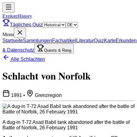
ExploreHistory
Tägliches Quiz
Menu
Startseite
Sammlungen
Fachartikel
Literatur
Quiz
Karte
Erkunden
& Datenschutz
Quests & Rang
Alle Schlachten
Schlacht von Norfolk
1991
•
Grenzregion
A dug-in T-72 Asad Babil tank abandoned after the battle of
Battle of Norfolk, 26 February 1991