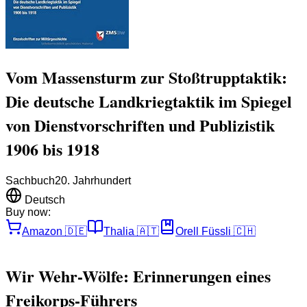
Vom Massensturm zur Stoßtrupptaktik:
Die deutsche Landkriegtaktik im Spiegel
von Dienstvorschriften und Publizistik
1906 bis 1918
Sachbuch
20. Jahrhundert
Deutsch
Buy now:
Amazon
🇩🇪
Thalia
🇦🇹
Orell Füssli
🇨🇭
Wir Wehr-Wölfe: Erinnerungen eines
Freikorps-Führers