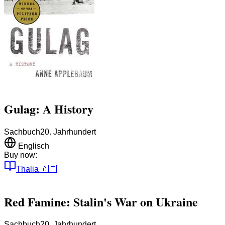
Gulag: A History
Sachbuch
20. Jahrhundert
Englisch
Buy now:
Thalia
🇦🇹
Red Famine: Stalin's War on Ukraine
Sachbuch
20. Jahrhundert