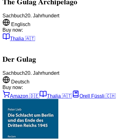
The Gulag Archipelago
Sachbuch
20. Jahrhundert
Englisch
Buy now:
Thalia
🇦🇹
Der Gulag
Sachbuch
20. Jahrhundert
Deutsch
Buy now:
Amazon
🇩🇪
Thalia
🇦🇹
Orell Füssli
🇨🇭