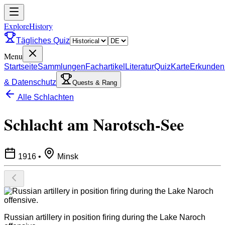
ExploreHistory
Tägliches Quiz
Menu
Startseite
Sammlungen
Fachartikel
Literatur
Quiz
Karte
Erkunden
& Datenschutz
Quests & Rang
Alle Schlachten
Schlacht am Narotsch-See
1916
•
Minsk
Russian artillery in position firing during the Lake Naroch