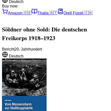
Deutsch
Buy now:
Amazon
🇩🇪
Thalia
🇦🇹
Orell Füssli
🇨🇭
Söldner ohne Sold: Die deutschen
Freikorps 1918–1923
Bericht
20. Jahrhundert
Deutsch