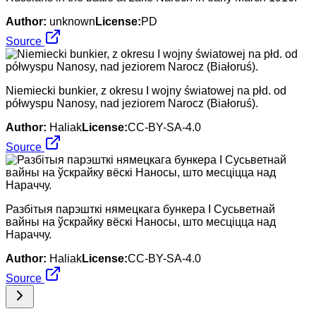
Author:
unknown
License:
PD
Source
Niemiecki bunkier, z okresu I wojny światowej na płd. od
półwyspu Nanosy, nad jeziorem Narocz (Białoruś).
Author:
Haliak
License:
CC-BY-SA-4.0
Source
Разбітыя парэшткі нямецкага бункера І Сусьветнай
вайны на ўскрайку вёскі Наносы, што месціцца над
Нараччу.
Author:
Haliak
License:
CC-BY-SA-4.0
Source