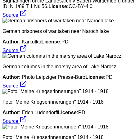
Sigmaringen of the Landesarchiv Baden-Württemberg under
ID: N 1/89 T 1 Nr. 56.
License:
CC-BY-4.0
Source
German prisoners of war taken near Naroch lake
Author:
Karkotko
License:
PD
Source
German columns in the marshy area of ​​Lake Narocz.
Author:
Photo Leipziger Presse-Buro
License:
PD
Source
Foto "Meine Kriegserinnerungen" 1914 - 1918
Author:
Erich Ludendorff
License:
PD
Source
Foto "Meine Kriegserinnerungen" 1914 - 1918