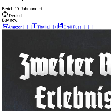
Bericht
20. Jahrhundert
Deutsch
Buy now:
Amazon
🇩🇪
Thalia
🇦🇹
Orell Füssli
🇨🇭