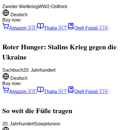
Zweiter Weltkrieg
WW2-Ostfront
Deutsch
Buy now:
Amazon
🇩🇪
Thalia
🇦🇹
Orell Füssli
🇨🇭
Roter Hunger: Stalins Krieg gegen die
Ukraine
Sachbuch
20. Jahrhundert
Deutsch
Buy now:
Amazon
🇩🇪
Thalia
🇦🇹
Orell Füssli
🇨🇭
So weit die Füße tragen
20. Jahrhundert
Sowjetunion