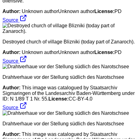
offensive.
Author:
Unknown authorUnknown author
License:
PD
Source
Destroyed church of village Blizniki (today part of Zanaroch).
Author:
Unknown authorUnknown author
License:
PD
Source
Drahtverhaue vor der Stellung südlich des Narotschsee
Author:
This image was catalogued by Staatsarchiv
Sigmaringen of the Landesarchiv Baden-Württemberg under
ID: N 1/89 T 1 Nr. 55.
License:
CC-BY-4.0
Source
Drahtverhaue vor der Stellung südlich des Narotschsee
Author:
This image was catalogued by Staatsarchiv