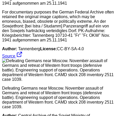
For documentary purposes the German Federal Archive often
retained the original image captions, which may be
erroneous, biased, obsolete or politically extreme. An der
Sowjetfront: [bei Istra / Studamm] Panzerangriff auf ein von
den Sowjets hartnäckig verteidigtes Dorf. PK-Aufnahme:
Kriegsberichter: Tannenberg 10710-41 "Fr" "Fr. OKW" Nov.
1941 aufgenommen am 25.11.1941
Author:
Tannenberg
License:
CC-BY-SA-4.0
Source
Defeating Germans near Moscow. November assault of
Germans and retreat of Western front troops (defensive
battle). Engineering support of operations. Operations
department of Western front. CAMD stock 208 inventory 2511
case 1039.
Author:
Central Archive of the Soviet Ministry of