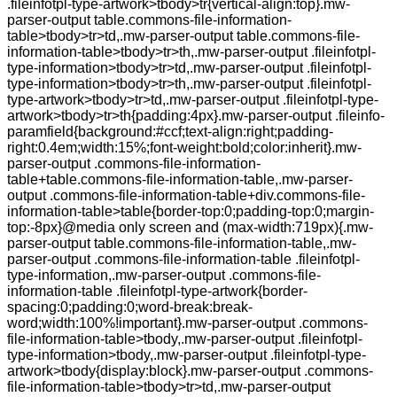
.fileinfotpl-type-artwork>tbody>tr{vertical-align:top}.mw-
parser-output table.commons-file-information-
table>tbody>tr>td,.mw-parser-output table.commons-file-
information-table>tbody>tr>th,.mw-parser-output .fileinfotpl-
type-information>tbody>tr>td,.mw-parser-output .fileinfotpl-
type-information>tbody>tr>th,.mw-parser-output .fileinfotpl-
type-artwork>tbody>tr>td,.mw-parser-output .fileinfotpl-type-
artwork>tbody>tr>th{padding:4px}.mw-parser-output .fileinfo-
paramfield{background:#ccf;text-align:right;padding-
right:0.4em;width:15%;font-weight:bold;color:inherit}.mw-
parser-output .commons-file-information-
table+table.commons-file-information-table,.mw-parser-
output .commons-file-information-table+div.commons-file-
information-table>table{border-top:0;padding-top:0;margin-
top:-8px}@media only screen and (max-width:719px){.mw-
parser-output table.commons-file-information-table,.mw-
parser-output .commons-file-information-table .fileinfotpl-
type-information,.mw-parser-output .commons-file-
information-table .fileinfotpl-type-artwork{border-
spacing:0;padding:0;word-break:break-
word;width:100%!important}.mw-parser-output .commons-
file-information-table>tbody,.mw-parser-output .fileinfotpl-
type-information>tbody,.mw-parser-output .fileinfotpl-type-
artwork>tbody{display:block}.mw-parser-output .commons-
file-information-table>tbody>tr>td,.mw-parser-output