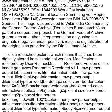
This is a retouched picture, which means that it has been
digitally altered from its original version. Modifications:
recolored by User:Ruffneck88. == Recolored Version of this
image genutztes Programm Recolored v1.1. .mw-parser-
output table.commons-file-information-table,.mw-parser-
output .fileinfotpl-type-information,.mw-parser-output
.fileinfotpl-type-artwork{border:1px solid var(--border-color-
base,#a2a9b1);background-color:var(--background-color-
interactive-subtle,#f8f9fa);padding:5px;font-size:95%;border-
spacing:2px;box-sizing:border-
box;margin:0;width:100%;color:inherit}.mw-parser-output
table.commons-file-information-table>tbody>tr,.mw-parser-
output .fileinfotpl-type-information>tbody>tr,.mw-parser-output