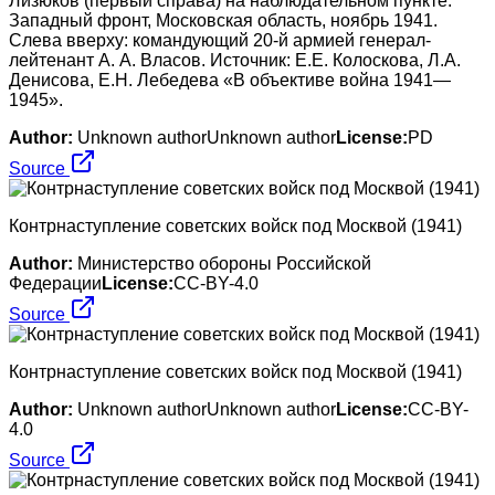
Лизюков (первый справа) на наблюдательном пункте.
Западный фронт, Московская область, ноябрь 1941.
Слева вверху: командующий 20-й армией генерал-
лейтенант А. А. Власов. Источник: E.E. Колоскова, Л.А.
Денисова, Е.Н. Лебедева «В объективе война 1941—
1945».
Author:
Unknown authorUnknown author
License:
PD
Source
Контрнаступление советских войск под Москвой (1941)
Author:
Министерство обороны Российской
Федерации
License:
CC-BY-4.0
Source
Контрнаступление советских войск под Москвой (1941)
Author:
Unknown authorUnknown author
License:
CC-BY-
4.0
Source