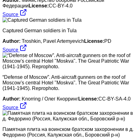
Author:
Министерство обороны Российской
Федерации
License:
CC-BY-4.0
Source
Captured German soldiers in Tula
Author:
Troshkin, Pavel Artemyevich
License:
PD
Source
“Defense of Moscow”. Anti-aircraft gunners on the roof of
Moscow's central Hotel "Moskva". The Great Patriotic War
(1941-1945). Reprophoto.
Author:
Knorring / Олег Кнорринг
License:
CC-BY-SA-4.0
Source
Памятная плита на воинском братском захоронении в д.
Федорино (Россия, Калужская обл., Боровский р-н)