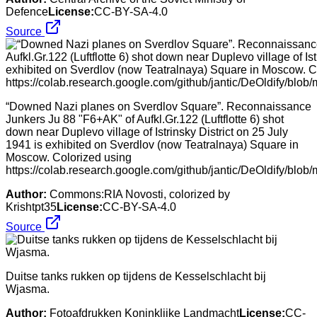
Defence
License:
CC-BY-SA-4.0
Source
“Downed Nazi planes on Sverdlov Square”. Reconnaissance
Junkers Ju 88 "F6+AK" of Aufkl.Gr.122 (Luftflotte 6) shot
down near Duplevo village of Istrinsky District on 25 July
1941 is exhibited on Sverdlov (now Teatralnaya) Square in
Moscow. Colorized using
https://colab.research.google.com/github/jantic/DeOldify/blo
Author:
Commons:RIA Novosti, colorized by
Krishtpt35
License:
CC-BY-SA-4.0
Source
Duitse tanks rukken op tijdens de Kesselschlacht bij
Wjasma.
Author:
Fotoafdrukken Koninklijke Landmacht
License:
CC-