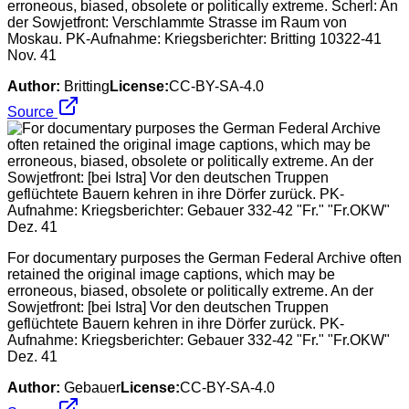
erroneous, biased, obsolete or politically extreme. Scherl: An
der Sowjetfront: Verschlammte Strasse im Raum von
Moskau. PK-Aufnahme: Kriegsberichter: Britting 10322-41
Nov. 41
Author:
Britting
License:
CC-BY-SA-4.0
Source
For documentary purposes the German Federal Archive often
retained the original image captions, which may be
erroneous, biased, obsolete or politically extreme. An der
Sowjetfront: [bei Istra] Vor den deutschen Truppen
geflüchtete Bauern kehren in ihre Dörfer zurück. PK-
Aufnahme: Kriegsberichter: Gebauer 332-42 "Fr." "Fr.OKW"
Dez. 41
Author:
Gebauer
License:
CC-BY-SA-4.0