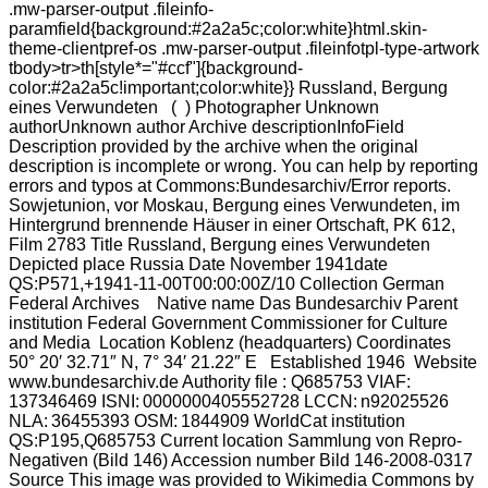
.mw-parser-output .fileinfo-
paramfield{background:#2a2a5c;color:white}html.skin-
theme-clientpref-os .mw-parser-output .fileinfotpl-type-artwork
tbody>tr>th[style*="#ccf"]{background-
color:#2a2a5c!important;color:white}} Russland, Bergung
eines Verwundeten ( ) Photographer Unknown
authorUnknown author Archive descriptionInfoField
Description provided by the archive when the original
description is incomplete or wrong. You can help by reporting
errors and typos at Commons:Bundesarchiv/Error reports.
Sowjetunion, vor Moskau, Bergung eines Verwundeten, im
Hintergrund brennende Häuser in einer Ortschaft, PK 612,
Film 2783 Title Russland, Bergung eines Verwundeten
Depicted place Russia Date November 1941date
QS:P571,+1941-11-00T00:00:00Z/10 Collection German
Federal Archives Native name Das Bundesarchiv Parent
institution Federal Government Commissioner for Culture
and Media Location Koblenz (headquarters) Coordinates
50° 20′ 32.71″ N, 7° 34′ 21.22″ E Established 1946 Website
www.bundesarchiv.de Authority file : Q685753 VIAF:
137346469 ISNI: 0000000405552728 LCCN: n92025526
NLA: 36455393 OSM: 1844909 WorldCat institution
QS:P195,Q685753 Current location Sammlung von Repro-
Negativen (Bild 146) Accession number Bild 146-2008-0317
Source This image was provided to Wikimedia Commons by