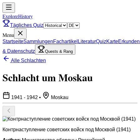
ExploreHistory
Tägliches Quiz
Menu
Startseite
Sammlungen
Fachartikel
Literatur
Quiz
Karte
Erkunden
& Datenschutz
Quests & Rang
Alle Schlachten
Schlacht um Moskau
1941 - 1942
•
Moskau
Контрнаступление советских войск под Москвой (1941)