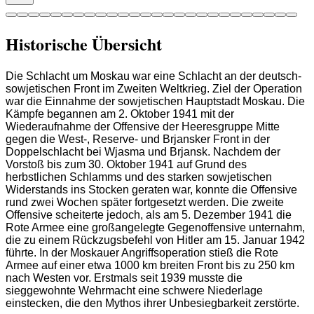
Historische Übersicht
Die Schlacht um Moskau war eine Schlacht an der deutsch-
sowjetischen Front im Zweiten Weltkrieg. Ziel der Operation
war die Einnahme der sowjetischen Hauptstadt Moskau. Die
Kämpfe begannen am 2. Oktober 1941 mit der
Wiederaufnahme der Offensive der Heeresgruppe Mitte
gegen die West-, Reserve- und Brjansker Front in der
Doppelschlacht bei Wjasma und Brjansk. Nachdem der
Vorstoß bis zum 30. Oktober 1941 auf Grund des
herbstlichen Schlamms und des starken sowjetischen
Widerstands ins Stocken geraten war, konnte die Offensive
rund zwei Wochen später fortgesetzt werden. Die zweite
Offensive scheiterte jedoch, als am 5. Dezember 1941 die
Rote Armee eine großangelegte Gegenoffensive unternahm,
die zu einem Rückzugsbefehl von Hitler am 15. Januar 1942
führte. In der Moskauer Angriffsoperation stieß die Rote
Armee auf einer etwa 1000 km breiten Front bis zu 250 km
nach Westen vor. Erstmals seit 1939 musste die
sieggewohnte Wehrmacht eine schwere Niederlage
einstecken, die den Mythos ihrer Unbesiegbarkeit zerstörte.