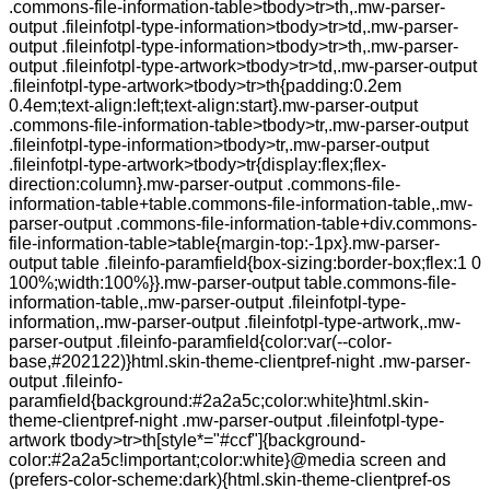
.commons-file-information-table>tbody>tr>th,.mw-parser-
output .fileinfotpl-type-information>tbody>tr>td,.mw-parser-
output .fileinfotpl-type-information>tbody>tr>th,.mw-parser-
output .fileinfotpl-type-artwork>tbody>tr>td,.mw-parser-output
.fileinfotpl-type-artwork>tbody>tr>th{padding:0.2em
0.4em;text-align:left;text-align:start}.mw-parser-output
.commons-file-information-table>tbody>tr,.mw-parser-output
.fileinfotpl-type-information>tbody>tr,.mw-parser-output
.fileinfotpl-type-artwork>tbody>tr{display:flex;flex-
direction:column}.mw-parser-output .commons-file-
information-table+table.commons-file-information-table,.mw-
parser-output .commons-file-information-table+div.commons-
file-information-table>table{margin-top:-1px}.mw-parser-
output table .fileinfo-paramfield{box-sizing:border-box;flex:1 0
100%;width:100%}}.mw-parser-output table.commons-file-
information-table,.mw-parser-output .fileinfotpl-type-
information,.mw-parser-output .fileinfotpl-type-artwork,.mw-
parser-output .fileinfo-paramfield{color:var(--color-
base,#202122)}html.skin-theme-clientpref-night .mw-parser-
output .fileinfo-
paramfield{background:#2a2a5c;color:white}html.skin-
theme-clientpref-night .mw-parser-output .fileinfotpl-type-
artwork tbody>tr>th[style*="#ccf"]{background-
color:#2a2a5c!important;color:white}@media screen and
(prefers-color-scheme:dark){html.skin-theme-clientpref-os