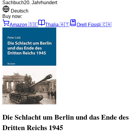
Sachbuch
20. Jahrhundert
Deutsch
Buy now:
Amazon
🇩🇪
Thalia
🇦🇹
Orell Füssli
🇨🇭
Die Schlacht um Berlin und das Ende des
Dritten Reichs 1945