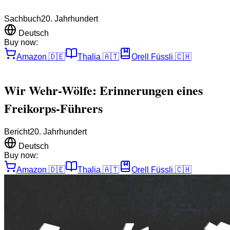
Sachbuch
20. Jahrhundert
Deutsch
Buy now:
Amazon
🇩🇪
Thalia
🇦🇹
Orell Füssli
🇨🇭
Wir Wehr-Wölfe: Erinnerungen eines
Freikorps-Führers
Bericht
20. Jahrhundert
Deutsch
Buy now:
Amazon
🇩🇪
Thalia
🇦🇹
Orell Füssli
🇨🇭