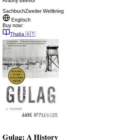
Antony Beevor
Sachbuch
Zweiter Weltkrieg
Englisch
Buy now:
Thalia
🇦🇹
Gulag: A History