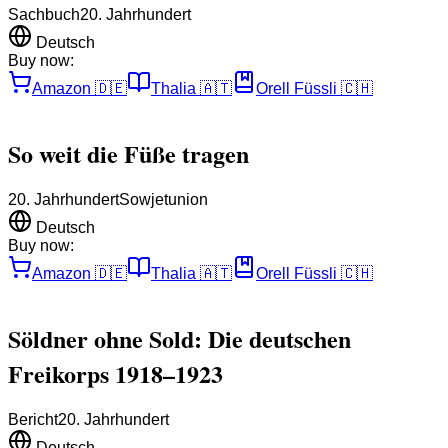
Sachbuch
20. Jahrhundert
Deutsch
Buy now:
Amazon
🇩🇪
Thalia
🇦🇹
Orell Füssli
🇨🇭
So weit die Füße tragen
20. Jahrhundert
Sowjetunion
Deutsch
Buy now:
Amazon
🇩🇪
Thalia
🇦🇹
Orell Füssli
🇨🇭
Söldner ohne Sold: Die deutschen
Freikorps 1918–1923
Bericht
20. Jahrhundert
Deutsch