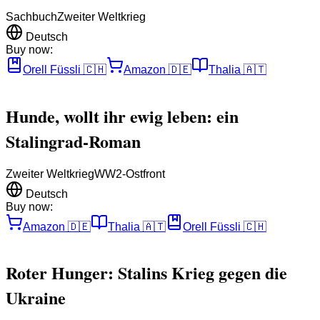
Sachbuch
Zweiter Weltkrieg
Deutsch
Buy now:
Orell Füssli
🇨🇭
Amazon
🇩🇪
Thalia
🇦🇹
Hunde, wollt ihr ewig leben: ein
Stalingrad-Roman
Zweiter Weltkrieg
WW2-Ostfront
Deutsch
Buy now:
Amazon
🇩🇪
Thalia
🇦🇹
Orell Füssli
🇨🇭
Roter Hunger: Stalins Krieg gegen die
Ukraine