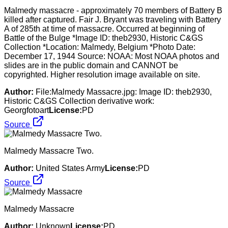
Malmedy massacre - approximately 70 members of Battery B
killed after captured. Fair J. Bryant was traveling with Battery
A of 285th at time of massacre. Occurred at beginning of
Battle of the Bulge *Image ID: theb2930, Historic C&GS
Collection *Location: Malmedy, Belgium *Photo Date:
December 17, 1944 Source: NOAA: Most NOAA photos and
slides are in the public domain and CANNOT be
copyrighted. Higher resolution image available on site.
Author:
File:Malmedy Massacre.jpg: Image ID: theb2930,
Historic C&GS Collection derivative work:
Georgfotoart
License:
PD
Source
Malmedy Massacre Two.
Author:
United States Army
License:
PD
Source
Malmedy Massacre
Author:
Unknown
License:
PD