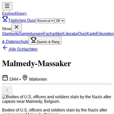
ExploreHistory
Tägliches Quiz
Menu
Startseite
Sammlungen
Fachartikel
Literatur
Quiz
Karte
Erkunden
& Datenschutz
Quests & Rang
Alle Schlachten
Malmedy-Massaker
1944
•
Wallonien
Bodies of U.S. officers and soldiers slain by the Nazis after