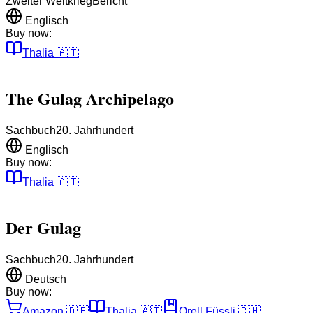
Zweiter Weltkrieg
Bericht
Englisch
Buy now:
Thalia
🇦🇹
The Gulag Archipelago
Sachbuch
20. Jahrhundert
Englisch
Buy now:
Thalia
🇦🇹
Der Gulag
Sachbuch
20. Jahrhundert
Deutsch
Buy now:
Amazon
🇩🇪
Thalia
🇦🇹
Orell Füssli
🇨🇭