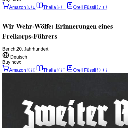
Amazon
🇩🇪
Thalia
🇦🇹
Orell Füssli
🇨🇭
Wir Wehr-Wölfe: Erinnerungen eines
Freikorps-Führers
Bericht
20. Jahrhundert
Deutsch
Buy now:
Amazon
🇩🇪
Thalia
🇦🇹
Orell Füssli
🇨🇭