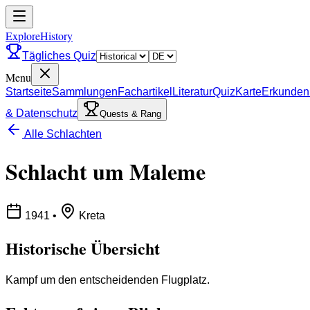
ExploreHistory
Tägliches Quiz
Menu
Startseite
Sammlungen
Fachartikel
Literatur
Quiz
Karte
Erkunden
& Datenschutz
Quests & Rang
Alle Schlachten
Schlacht um Maleme
1941
•
Kreta
Historische Übersicht
Kampf um den entscheidenden Flugplatz.