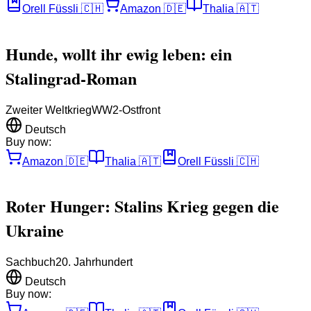
Orell Füssli
🇨🇭
Amazon
🇩🇪
Thalia
🇦🇹
Hunde, wollt ihr ewig leben: ein
Stalingrad-Roman
Zweiter Weltkrieg
WW2-Ostfront
Deutsch
Buy now:
Amazon
🇩🇪
Thalia
🇦🇹
Orell Füssli
🇨🇭
Roter Hunger: Stalins Krieg gegen die
Ukraine
Sachbuch
20. Jahrhundert
Deutsch
Buy now: