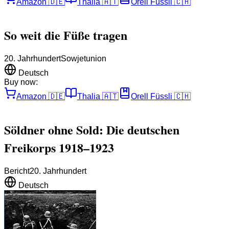
Amazon
🇩🇪
Thalia
🇦🇹
Orell Füssli
🇨🇭
So weit die Füße tragen
20. Jahrhundert
Sowjetunion
Deutsch
Buy now:
Amazon
🇩🇪
Thalia
🇦🇹
Orell Füssli
🇨🇭
Söldner ohne Sold: Die deutschen
Freikorps 1918–1923
Bericht
20. Jahrhundert
Deutsch