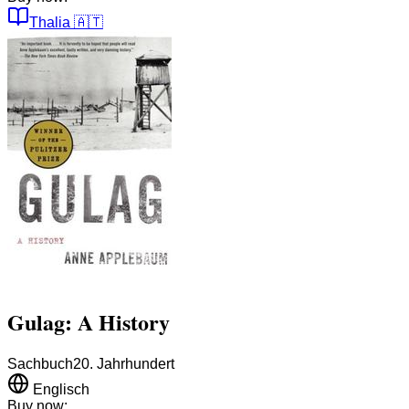
Thalia
🇦🇹
Gulag: A History
Sachbuch
20. Jahrhundert
Englisch
Buy now: