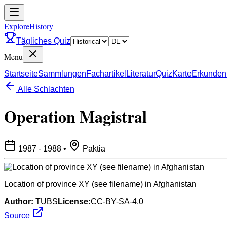
ExploreHistory
Tägliches Quiz
Menu
Startseite
Sammlungen
Fachartikel
Literatur
Quiz
Karte
Erkunden
Alle Schlachten
Operation Magistral
1987 - 1988
•
Paktia
Location of province XY (see filename) in Afghanistan
Author:
TUBS
License:
CC-BY-SA-4.0
Source