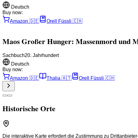
Deutsch
Buy now:
Amazon
🇩🇪
Orell Füssli
🇨🇭
Maos Großer Hunger: Massenmord und Me
Sachbuch
20. Jahrhundert
Deutsch
Buy now:
Amazon
🇩🇪
Thalia
🇦🇹
Orell Füssli
🇨🇭
Historische Orte
Die interaktive Karte erfordert die Zustimmung zu Drittanbiete