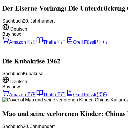
Der Eiserne Vorhang: Die Unterdrückung
Sachbuch
20. Jahrhundert
Deutsch
Buy now:
Amazon
🇩🇪
Thalia
🇦🇹
Orell Füssli
🇨🇭
Die Kubakrise 1962
Sachbuch
Kubakrise
Deutsch
Buy now:
Amazon
🇩🇪
Thalia
🇦🇹
Orell Füssli
🇨🇭
Mao und seine verlorenen Kinder: Chinas 
Sachbuch
20. Jahrhundert