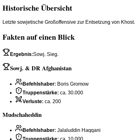
Historische Übersicht
Letzte sowjetische Großoffensive zur Entsetzung von Khost.
Fakten auf einen Blick
Ergebnis
:
Sowj. Sieg.
Sowj. & DR Afghanistan
Befehlshaber
:
Boris Gromow
Truppenstärke
:
ca. 30.000
Verluste
:
ca. 200
Mudschaheddin
Befehlshaber
:
Jalaluddin Haqqani
Truppenstärke
:
ca. 10.000