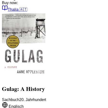
Buy now:
Thalia
🇦🇹
Gulag: A History
Sachbuch
20. Jahrhundert
Englisch