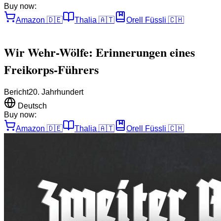
Buy now:
Amazon
🇩🇪
Thalia
🇦🇹
Orell Füssli
🇨🇭
Wir Wehr-Wölfe: Erinnerungen eines
Freikorps-Führers
Bericht
20. Jahrhundert
Deutsch
Buy now:
Amazon
🇩🇪
Thalia
🇦🇹
Orell Füssli
🇨🇭