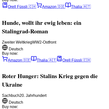
Orell Füssli
🇨🇭
Amazon
🇩🇪
Thalia
🇦🇹
Hunde, wollt ihr ewig leben: ein
Stalingrad-Roman
Zweiter Weltkrieg
WW2-Ostfront
Deutsch
Buy now:
Amazon
🇩🇪
Thalia
🇦🇹
Orell Füssli
🇨🇭
Roter Hunger: Stalins Krieg gegen die
Ukraine
Sachbuch
20. Jahrhundert
Deutsch
Buy now: