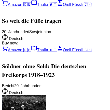
Amazon
🇩🇪
Thalia
🇦🇹
Orell Füssli
🇨🇭
So weit die Füße tragen
20. Jahrhundert
Sowjetunion
Deutsch
Buy now:
Amazon
🇩🇪
Thalia
🇦🇹
Orell Füssli
🇨🇭
Söldner ohne Sold: Die deutschen
Freikorps 1918–1923
Bericht
20. Jahrhundert
Deutsch