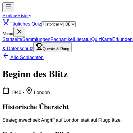
ExploreHistory
Tägliches Quiz
Menu
Startseite
Sammlungen
Fachartikel
Literatur
Quiz
Karte
Erkunden
& Datenschutz
Quests & Rang
Alle Schlachten
Beginn des Blitz
1940
•
London
Historische Übersicht
Strategiewechsel: Angriff auf London statt auf Flugplätze.