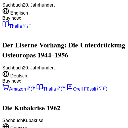
Sachbuch
20. Jahrhundert
Englisch
Buy now:
Thalia
🇦🇹
Der Eiserne Vorhang: Die Unterdrückung
Osteuropas 1944–1956
Sachbuch
20. Jahrhundert
Deutsch
Buy now:
Amazon
🇩🇪
Thalia
🇦🇹
Orell Füssli
🇨🇭
Die Kubakrise 1962
Sachbuch
Kubakrise