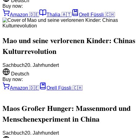
Deutsch
Buy now:
Amazon
🇩🇪
Thalia
🇦🇹
Orell Füssli
🇨🇭
Mao und seine verlorenen Kinder: Chinas
Kulturrevolution
Sachbuch
20. Jahrhundert
Deutsch
Buy now:
Amazon
🇩🇪
Orell Füssli
🇨🇭
Maos Großer Hunger: Massenmord und
Menschenexperiment in China
Sachbuch
20. Jahrhundert