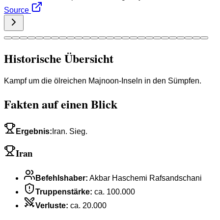
Source
Historische Übersicht
Kampf um die ölreichen Majnoon-Inseln in den Sümpfen.
Fakten auf einen Blick
Ergebnis
:
Iran. Sieg.
Iran
Befehlshaber
:
Akbar Haschemi Rafsandschani
Truppenstärke
:
ca. 100.000
Verluste
:
ca. 20.000