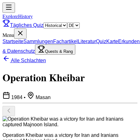
ExploreHistory
Tägliches Quiz
Menu
Startseite
Sammlungen
Fachartikel
Literatur
Quiz
Karte
Erkunden
& Datenschutz
Quests & Rang
Alle Schlachten
Operation Kheibar
1984
•
Masan
Operation Kheibar was a victory for Iran and Iranians