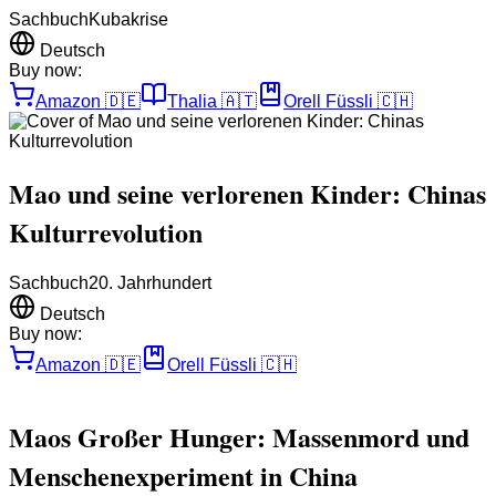
Sachbuch
Kubakrise
Deutsch
Buy now:
Amazon
🇩🇪
Thalia
🇦🇹
Orell Füssli
🇨🇭
Mao und seine verlorenen Kinder: Chinas
Kulturrevolution
Sachbuch
20. Jahrhundert
Deutsch
Buy now:
Amazon
🇩🇪
Orell Füssli
🇨🇭
Maos Großer Hunger: Massenmord und
Menschenexperiment in China