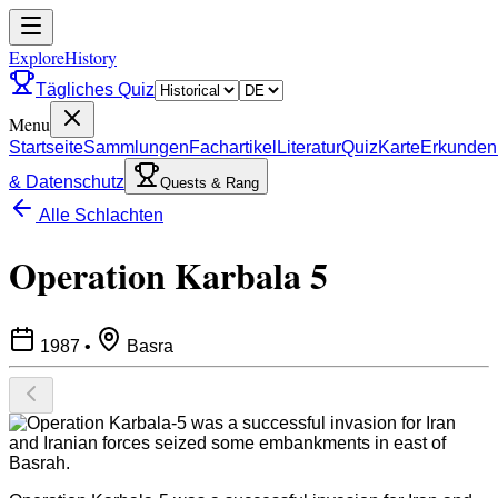
ExploreHistory
Tägliches Quiz
Menu
Startseite
Sammlungen
Fachartikel
Literatur
Quiz
Karte
Erkunden
& Datenschutz
Quests & Rang
Alle Schlachten
Operation Karbala 5
1987
•
Basra