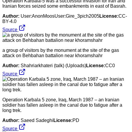
Operation Karbala-5 was a successful invasion for Iran and
Iranian forces seized some embankments in east of Basrah.
Author:
User:AnonMoosUser:Gire_3pich2005
License:
CC-
BY-4.0
Source
a group of visitors by the monument at the site of the gas
attack on Behbahan battalion near khoramshahr
Author:
Shahriarkhateri (talk) (Uploads)
License:
CC0
Source
Operation Karbala 5 zone, Iraq, March 1987 – an Iranian
soldier has fallen asleep in the canal due to fatigue after a
long trek.
Author:
Saeed Sadeghi
License:
PD
Source