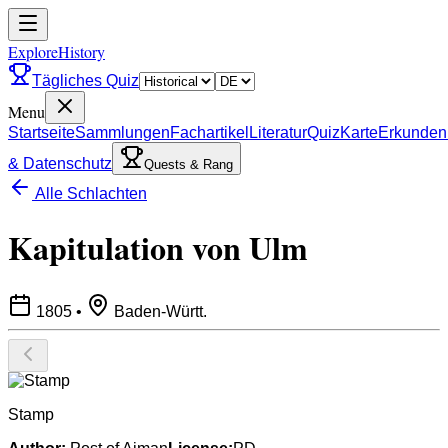
ExploreHistory
Tägliches Quiz
Menu
Startseite
Sammlungen
Fachartikel
Literatur
Quiz
Karte
Erkunden
& Datenschutz
Quests & Rang
Alle Schlachten
Kapitulation von Ulm
1805
•
Baden-Württ.
Stamp