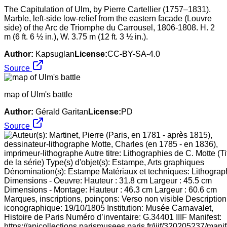
The Capitulation of Ulm, by Pierre Cartellier (1757–1831).
Marble, left-side low-relief from the eastern facade (Louvre
side) of the Arc de Triomphe du Carrousel, 1806-1808. H. 2
m (6 ft. 6 ½ in.), W. 3.75 m (12 ft. 3 ½ in.).
Author:
Kapsuglan
License:
CC-BY-SA-4.0
Source
map of Ulm's battle
Author:
Gérald Garitan
License:
PD
Source