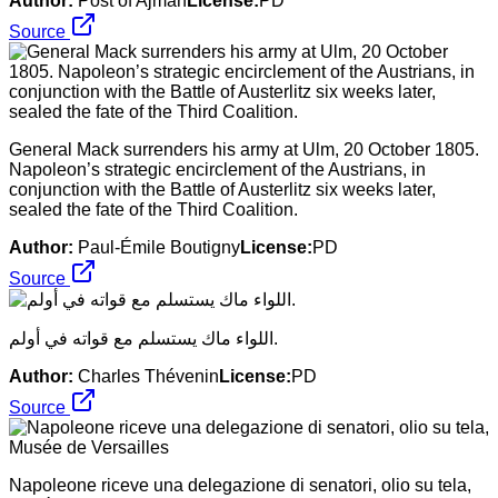
Author:
Post of Ajman
License:
PD
Source
General Mack surrenders his army at Ulm, 20 October 1805.
Napoleon’s strategic encirclement of the Austrians, in
conjunction with the Battle of Austerlitz six weeks later,
sealed the fate of the Third Coalition.
Author:
Paul-Émile Boutigny
License:
PD
Source
اللواء ماك يستسلم مع قواته في أولم.
Author:
Charles Thévenin
License:
PD
Source
Napoleone riceve una delegazione di senatori, olio su tela,