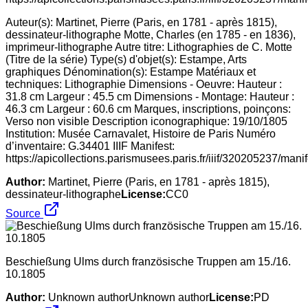
Auteur(s): Martinet, Pierre (Paris, en 1781 - après 1815),
dessinateur-lithographe Motte, Charles (en 1785 - en 1836),
imprimeur-lithographe Autre titre: Lithographies de C. Motte
(Titre de la série) Type(s) d'objet(s): Estampe, Arts
graphiques Dénomination(s): Estampe Matériaux et
techniques: Lithographie Dimensions - Oeuvre: Hauteur :
31.8 cm Largeur : 45.5 cm Dimensions - Montage: Hauteur :
46.3 cm Largeur : 60.6 cm Marques, inscriptions, poinçons:
Verso non visible Description iconographique: 19/10/1805
Institution: Musée Carnavalet, Histoire de Paris Numéro
d’inventaire: G.34401 IIIF Manifest:
https://apicollections.parismusees.paris.fr/iiif/320205237/manif
Author:
Martinet, Pierre (Paris, en 1781 - après 1815),
dessinateur-lithographe
License:
CC0
Source
Beschießung Ulms durch französische Truppen am 15./16.
10.1805
Author:
Unknown authorUnknown author
License:
PD