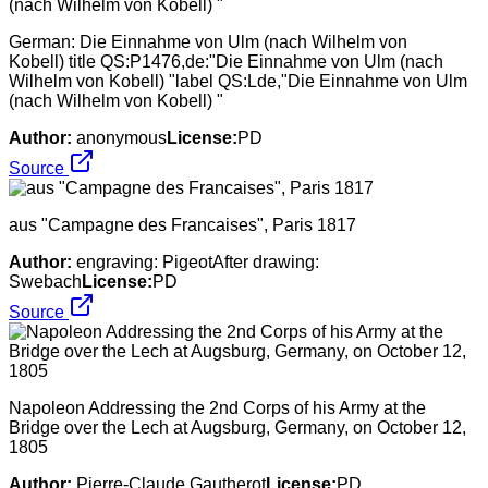
German: Die Einnahme von Ulm (nach Wilhelm von
Kobell) title QS:P1476,de:"Die Einnahme von Ulm (nach
Wilhelm von Kobell) "label QS:Lde,"Die Einnahme von Ulm
(nach Wilhelm von Kobell) "
Author:
anonymous
License:
PD
Source
aus "Campagne des Francaises", Paris 1817
Author:
engraving: PigeotAfter drawing:
Swebach
License:
PD
Source
Napoleon Addressing the 2nd Corps of his Army at the
Bridge over the Lech at Augsburg, Germany, on October 12,
1805
Author:
Pierre-Claude Gautherot
License:
PD