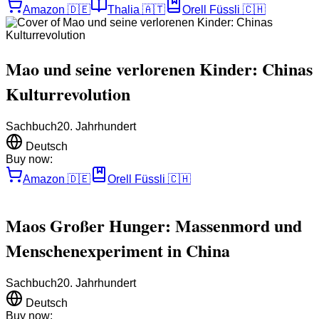
Amazon
🇩🇪
Thalia
🇦🇹
Orell Füssli
🇨🇭
Mao und seine verlorenen Kinder: Chinas
Kulturrevolution
Sachbuch
20. Jahrhundert
Deutsch
Buy now:
Amazon
🇩🇪
Orell Füssli
🇨🇭
Maos Großer Hunger: Massenmord und
Menschenexperiment in China
Sachbuch
20. Jahrhundert
Deutsch
Buy now: