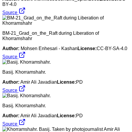
BY-4.0
Source
BM-21_Grad_on_the_Raft during Liberation of
Khorramshahr
Author:
Mohsen Enhesari - Kashan
License:
CC-BY-SA-4.0
Source
Basij. Khorramshahr.
Author:
Amir Ali Javadian
License:
PD
Source
Basij. Khorramshahr.
Author:
Amir Ali Javadian
License:
PD
Source