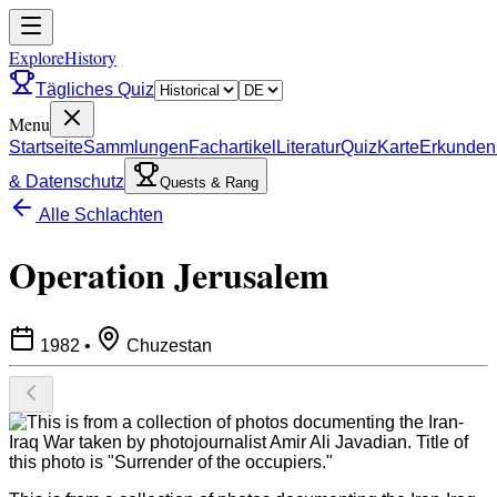
ExploreHistory
Tägliches Quiz
Menu
Startseite
Sammlungen
Fachartikel
Literatur
Quiz
Karte
Erkunden
& Datenschutz
Quests & Rang
Alle Schlachten
Operation Jerusalem
1982
•
Chuzestan