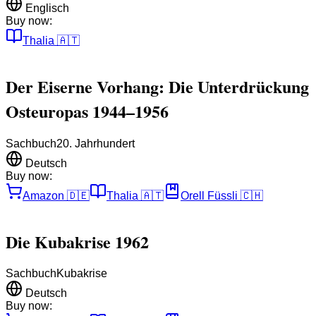
Englisch
Buy now:
Thalia
🇦🇹
Der Eiserne Vorhang: Die Unterdrückung
Osteuropas 1944–1956
Sachbuch
20. Jahrhundert
Deutsch
Buy now:
Amazon
🇩🇪
Thalia
🇦🇹
Orell Füssli
🇨🇭
Die Kubakrise 1962
Sachbuch
Kubakrise
Deutsch
Buy now: