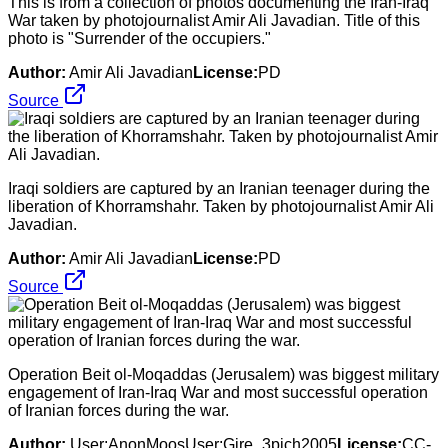
This is from a collection of photos documenting the Iran-Iraq
War taken by photojournalist Amir Ali Javadian. Title of this
photo is "Surrender of the occupiers."
Author:
Amir Ali Javadian
License:
PD
Source
Iraqi soldiers are captured by an Iranian teenager during the
liberation of Khorramshahr. Taken by photojournalist Amir Ali
Javadian.
Author:
Amir Ali Javadian
License:
PD
Source
Operation Beit ol-Moqaddas (Jerusalem) was biggest military
engagement of Iran-Iraq War and most successful operation
of Iranian forces during the war.
Author:
User:AnonMoosUser:Gire_3pich2005
License:
CC-