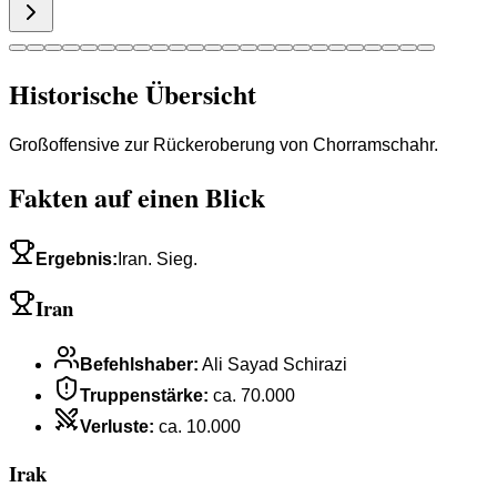
Historische Übersicht
Großoffensive zur Rückeroberung von Chorramschahr.
Fakten auf einen Blick
Ergebnis
:
Iran. Sieg.
Iran
Befehlshaber
:
Ali Sayad Schirazi
Truppenstärke
:
ca. 70.000
Verluste
:
ca. 10.000
Irak