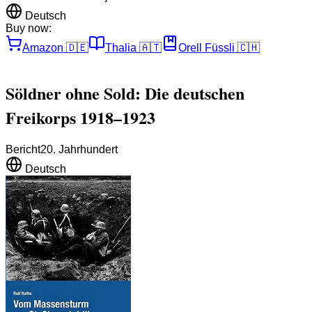
Deutsch
Buy now:
Amazon
🇩🇪
Thalia
🇦🇹
Orell Füssli
🇨🇭
Söldner ohne Sold: Die deutschen
Freikorps 1918–1923
Bericht
20. Jahrhundert
Deutsch