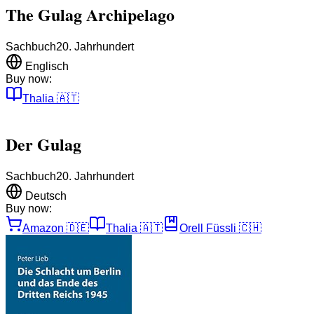
The Gulag Archipelago
Sachbuch
20. Jahrhundert
Englisch
Buy now:
Thalia
🇦🇹
Der Gulag
Sachbuch
20. Jahrhundert
Deutsch
Buy now:
Amazon
🇩🇪
Thalia
🇦🇹
Orell Füssli
🇨🇭