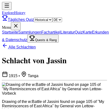
ExploreHistory
Tägliches Quiz
Menu
Startseite
Sammlungen
Fachartikel
Literatur
Quiz
Karte
Erkunden
& Datenschutz
Quests & Rang
Alle Schlachten
Schlacht von Jassin
1915
•
Tanga
Drawing of the w:Battle of Jassini found on page 105 of "My
Reminiscences of East Africa" by General von Lettow-