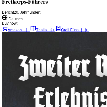
Freikorps-Führers
Bericht
20. Jahrhundert
Deutsch
Buy now:
Amazon
🇩🇪
Thalia
🇦🇹
Orell Füssli
🇨🇭