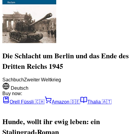
Die Schlacht um Berlin und das Ende des
Dritten Reichs 1945
Sachbuch
Zweiter Weltkrieg
Deutsch
Buy now:
Orell Füssli
🇨🇭
Amazon
🇩🇪
Thalia
🇦🇹
Hunde, wollt ihr ewig leben: ein
Stalingrad-Roman