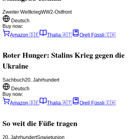
Zweiter Weltkrieg
WW2-Ostfront
Deutsch
Buy now:
Amazon
🇩🇪
Thalia
🇦🇹
Orell Füssli
🇨🇭
Roter Hunger: Stalins Krieg gegen die
Ukraine
Sachbuch
20. Jahrhundert
Deutsch
Buy now:
Amazon
🇩🇪
Thalia
🇦🇹
Orell Füssli
🇨🇭
So weit die Füße tragen
20. Jahrhundert
Sowjetunion