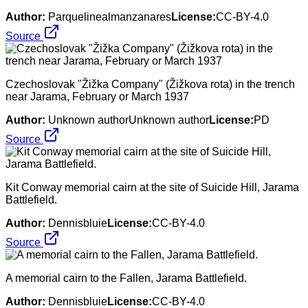
Author:
Parquelinealmanzanares
License:
CC-BY-4.0
Source
Czechoslovak "Žižka Company" (Žižkova rota) in the trench
near Jarama, February or March 1937
Author:
Unknown authorUnknown author
License:
PD
Source
Kit Conway memorial cairn at the site of Suicide Hill, Jarama
Battlefield.
Author:
Dennisbluie
License:
CC-BY-4.0
Source
A memorial cairn to the Fallen, Jarama Battlefield.
Author:
Dennisbluie
License:
CC-BY-4.0