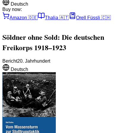
Deutsch
Buy now:
Amazon
🇩🇪
Thalia
🇦🇹
Orell Füssli
🇨🇭
Söldner ohne Sold: Die deutschen
Freikorps 1918–1923
Bericht
20. Jahrhundert
Deutsch