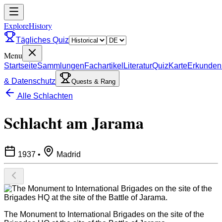
ExploreHistory
Tägliches Quiz
Menu
Startseite
Sammlungen
Fachartikel
Literatur
Quiz
Karte
Erkunden
& Datenschutz
Quests & Rang
Alle Schlachten
Schlacht am Jarama
1937
•
Madrid
The Monument to International Brigades on the site of the