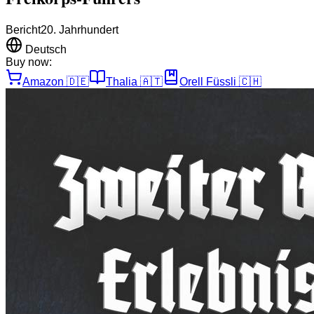
Bericht
20. Jahrhundert
Deutsch
Buy now:
Amazon
🇩🇪
Thalia
🇦🇹
Orell Füssli
🇨🇭