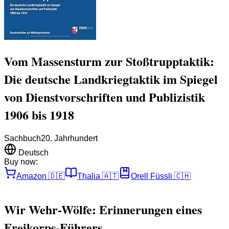
Vom Massensturm zur Stoßtrupptaktik:
Die deutsche Landkriegtaktik im Spiegel
von Dienstvorschriften und Publizistik
1906 bis 1918
Sachbuch
20. Jahrhundert
Deutsch
Buy now:
Amazon
🇩🇪
Thalia
🇦🇹
Orell Füssli
🇨🇭
Wir Wehr-Wölfe: Erinnerungen eines
Freikorps-Führers