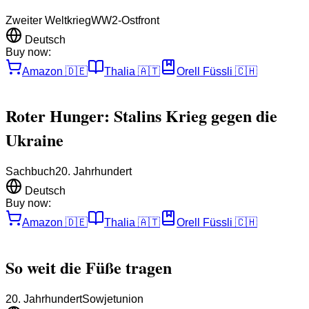
Zweiter Weltkrieg
WW2-Ostfront
Deutsch
Buy now:
Amazon
🇩🇪
Thalia
🇦🇹
Orell Füssli
🇨🇭
Roter Hunger: Stalins Krieg gegen die
Ukraine
Sachbuch
20. Jahrhundert
Deutsch
Buy now:
Amazon
🇩🇪
Thalia
🇦🇹
Orell Füssli
🇨🇭
So weit die Füße tragen
20. Jahrhundert
Sowjetunion