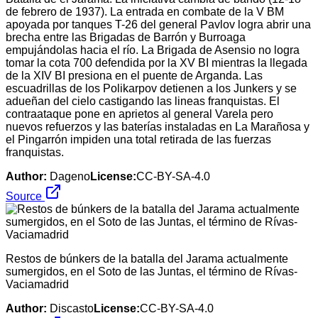
de febrero de 1937). La entrada en combate de la V BM
apoyada por tanques T-26 del general Pavlov logra abrir una
brecha entre las Brigadas de Barrón y Burroaga
empujándolas hacia el río. La Brigada de Asensio no logra
tomar la cota 700 defendida por la XV BI mientras la llegada
de la XIV BI presiona en el puente de Arganda. Las
escuadrillas de los Polikarpov detienen a los Junkers y se
adueñan del cielo castigando las lineas franquistas. El
contraataque pone en aprietos al general Varela pero
nuevos refuerzos y las baterías instaladas en La Marañosa y
el Pingarrón impiden una total retirada de las fuerzas
franquistas.
Author:
Dageno
License:
CC-BY-SA-4.0
Source
Restos de búnkers de la batalla del Jarama actualmente
sumergidos, en el Soto de las Juntas, el término de Rívas-
Vaciamadrid
Author:
Discasto
License:
CC-BY-SA-4.0