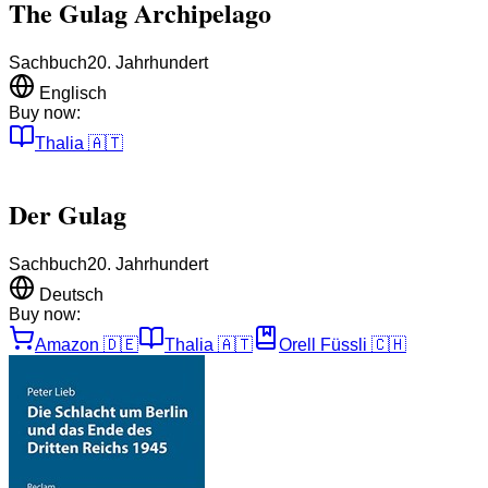
The Gulag Archipelago
Sachbuch
20. Jahrhundert
Englisch
Buy now:
Thalia
🇦🇹
Der Gulag
Sachbuch
20. Jahrhundert
Deutsch
Buy now:
Amazon
🇩🇪
Thalia
🇦🇹
Orell Füssli
🇨🇭