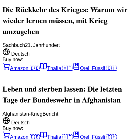
Die Rückkehr des Krieges: Warum wir
wieder lernen müssen, mit Krieg
umzugehen
Sachbuch
21. Jahrhundert
Deutsch
Buy now:
Amazon
🇩🇪
Thalia
🇦🇹
Orell Füssli
🇨🇭
Leben und sterben lassen: Die letzten
Tage der Bundeswehr in Afghanistan
Afghanistan-Krieg
Bericht
Deutsch
Buy now:
Amazon
🇩🇪
Thalia
🇦🇹
Orell Füssli
🇨🇭