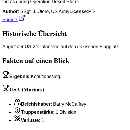
forces during Operation Desert Storm.
Author:
SSgt. J. Otero, US Army
License:
PD
Source
Historische Übersicht
Angriff der US-24. Infanterie auf den irakischen Flugplatz.
Fakten auf einen Blick
Ergebnis
:
Koalitionssieg.
USA (Marines)
Befehlshaber
:
Barry McCaffrey
Truppenstärke
:
1 Division
Verluste
:
1