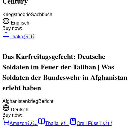
Century
Kriegstheorie
Sachbuch
Englisch
Buy now:
Thalia
🇦🇹
Das Karfreitagsgefecht: Deutsche
Soldaten im Feuer der Taliban | Was
Soldaten der Bundeswehr in Afghanistan
erlebt haben
Afghanistankrieg
Bericht
Deutsch
Buy now:
Amazon
🇩🇪
Thalia
🇦🇹
Orell Füssli
🇨🇭