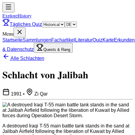
ExploreHistory
Tägliches Quiz
Menu
Startseite
Sammlungen
Fachartikel
Literatur
Quiz
Karte
Erkunden
& Datenschutz
Quests & Rang
Alle Schlachten
Schlacht von Jalibah
1991
•
Zi Qar
A destroyed Iraqi T-55 main battle tank stands in the sand at
Jalibah Airfield following the liberation of Kuwait by Allied