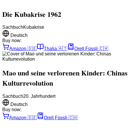
Die Kubakrise 1962
Sachbuch
Kubakrise
Deutsch
Buy now:
Amazon
🇩🇪
Thalia
🇦🇹
Orell Füssli
🇨🇭
Mao und seine verlorenen Kinder: Chinas
Kulturrevolution
Sachbuch
20. Jahrhundert
Deutsch
Buy now:
Amazon
🇩🇪
Orell Füssli
🇨🇭