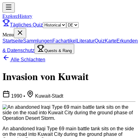
ExploreHistory
Tägliches Quiz
Menu
Startseite
Sammlungen
Fachartikel
Literatur
Quiz
Karte
Erkunden
& Datenschutz
Quests & Rang
Alle Schlachten
Invasion von Kuwait
1990
•
Kuwait-Stadt
An abandoned Iraqi Type 69 main battle tank sits on the side
on the road into Kuwait City during the ground phase of