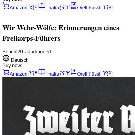
Amazon
🇩🇪
Thalia
🇦🇹
Orell Füssli
🇨🇭
Wir Wehr-Wölfe: Erinnerungen eines
Freikorps-Führers
Bericht
20. Jahrhundert
Deutsch
Buy now:
Amazon
🇩🇪
Thalia
🇦🇹
Orell Füssli
🇨🇭