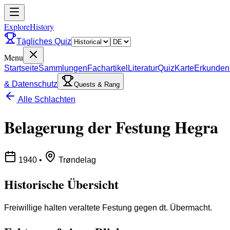
ExploreHistory
Tägliches Quiz
Menu
Startseite
Sammlungen
Fachartikel
Literatur
Quiz
Karte
Erkunden
& Datenschutz
Quests & Rang
Alle Schlachten
Belagerung der Festung Hegra
1940
•
Trøndelag
Historische Übersicht
Freiwillige halten veraltete Festung gegen dt. Übermacht.