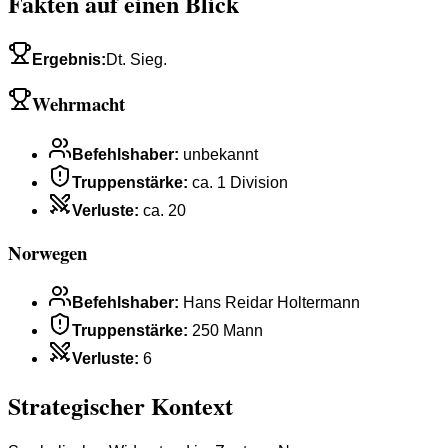
Fakten auf einen Blick
Ergebnis
:
Dt. Sieg.
Wehrmacht
Befehlshaber
:
unbekannt
Truppenstärke
:
ca. 1 Division
Verluste
:
ca. 20
Norwegen
Befehlshaber
:
Hans Reidar Holtermann
Truppenstärke
:
250 Mann
Verluste
:
6
Strategischer Kontext