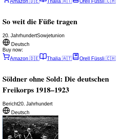
Amazon
🇩🇪
Thalia
🇦🇹
Orell Füssli
🇨🇭
So weit die Füße tragen
20. Jahrhundert
Sowjetunion
Deutsch
Buy now:
Amazon
🇩🇪
Thalia
🇦🇹
Orell Füssli
🇨🇭
Söldner ohne Sold: Die deutschen
Freikorps 1918–1923
Bericht
20. Jahrhundert
Deutsch