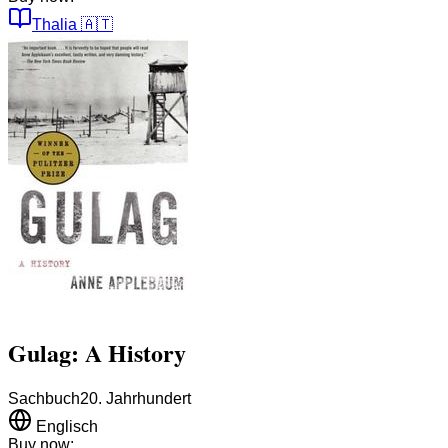
Thalia
🇦🇹
Gulag: A History
Sachbuch
20. Jahrhundert
Englisch
Buy now: