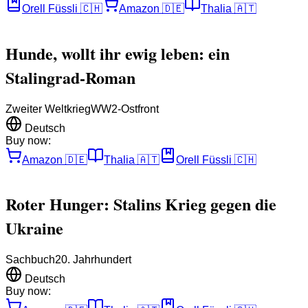
Orell Füssli
🇨🇭
Amazon
🇩🇪
Thalia
🇦🇹
Hunde, wollt ihr ewig leben: ein
Stalingrad-Roman
Zweiter Weltkrieg
WW2-Ostfront
Deutsch
Buy now:
Amazon
🇩🇪
Thalia
🇦🇹
Orell Füssli
🇨🇭
Roter Hunger: Stalins Krieg gegen die
Ukraine
Sachbuch
20. Jahrhundert
Deutsch
Buy now: