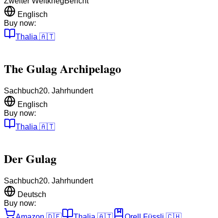
Zweiter Weltkrieg
Bericht
Englisch
Buy now:
Thalia
🇦🇹
The Gulag Archipelago
Sachbuch
20. Jahrhundert
Englisch
Buy now:
Thalia
🇦🇹
Der Gulag
Sachbuch
20. Jahrhundert
Deutsch
Buy now:
Amazon
🇩🇪
Thalia
🇦🇹
Orell Füssli
🇨🇭