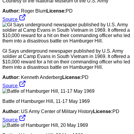
Courtesy of the National Museum of the U.S. Army
Author:
Roger Blum
License:
PD
Source
GI Says underground newspaper published by U.S. Army
soldier at Camp Evans in South Vietnam in 1969. It offered a
$10,000 reward for a hit on their commanding officer who led
them into a disastrous battle on Hamburger Hill.
Author:
Kenneth Anderberg
License:
PD
Source
Battle of Hamburger Hill, 11-17 May 1969
Author:
US Army Center of Military History
License:
PD
Source