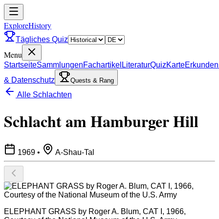
ExploreHistory
Tägliches Quiz
Menu
Startseite
Sammlungen
Fachartikel
Literatur
Quiz
Karte
Erkunden
& Datenschutz
Quests & Rang
Alle Schlachten
Schlacht am Hamburger Hill
1969
•
A-Shau-Tal
ELEPHANT GRASS by Roger A. Blum, CAT I, 1966,