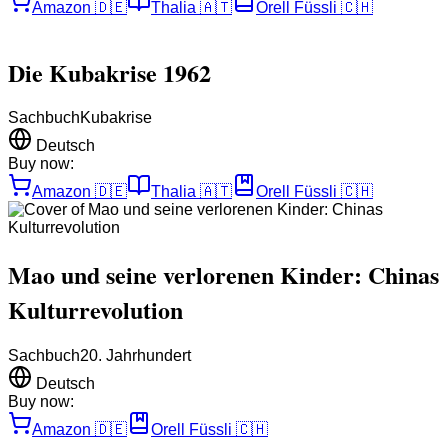
Amazon
🇩🇪
Thalia
🇦🇹
Orell Füssli
🇨🇭
Die Kubakrise 1962
Sachbuch
Kubakrise
Deutsch
Buy now:
Amazon
🇩🇪
Thalia
🇦🇹
Orell Füssli
🇨🇭
Mao und seine verlorenen Kinder: Chinas
Kulturrevolution
Sachbuch
20. Jahrhundert
Deutsch
Buy now:
Amazon
🇩🇪
Orell Füssli
🇨🇭