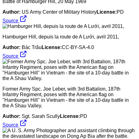
Battle of Hamburger Hill, 20 May 1969
Author:
US Army Center of Military History
License:
PD
Source
Hamburger Hill, depuis la route de A Lưới, avril 2011,
Author:
Bác Trâu
License:
CC-BY-SA-4.0
Source
Former Army Spc. Joe Leber, with 3rd Battalion, 187th
Infantry Regiment, poses with the American flag on
"Hamburger Hill" in Vietnam - the site of a 10-day battle in
the A Shau Valley.
Author:
Sgt. Sarah Scully
License:
PD
Source