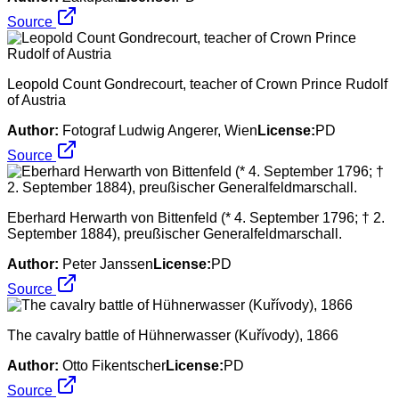
Source
Leopold Count Gondrecourt, teacher of Crown Prince Rudolf
of Austria
Author:
Fotograf Ludwig Angerer, Wien
License:
PD
Source
Eberhard Herwarth von Bittenfeld (* 4. September 1796; † 2.
September 1884), preußischer Generalfeldmarschall.
Author:
Peter Janssen
License:
PD
Source
The cavalry battle of Hühnerwasser (Kuřívody), 1866
Author:
Otto Fikentscher
License:
PD
Source