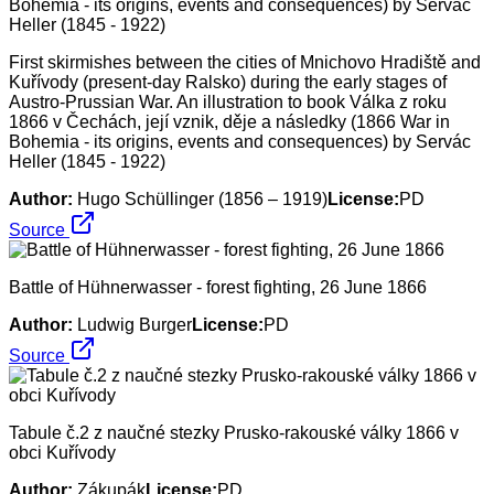
First skirmishes between the cities of Mnichovo Hradiště and
Kuřívody (present-day Ralsko) during the early stages of
Austro-Prussian War. An illustration to book Válka z roku
1866 v Čechách, její vznik, děje a následky (1866 War in
Bohemia - its origins, events and consequences) by Servác
Heller (1845 - 1922)
Author:
Hugo Schüllinger (1856 – 1919)
License:
PD
Source
Battle of Hühnerwasser - forest fighting, 26 June 1866
Author:
Ludwig Burger
License:
PD
Source
Tabule č.2 z naučné stezky Prusko-rakouské války 1866 v
obci Kuřívody
Author:
Zákupák
License:
PD