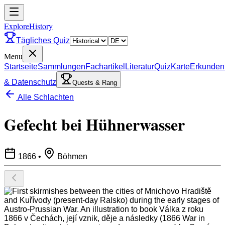
ExploreHistory
Tägliches Quiz
Menu
Startseite
Sammlungen
Fachartikel
Literatur
Quiz
Karte
Erkunden
& Datenschutz
Quests & Rang
Alle Schlachten
Gefecht bei Hühnerwasser
1866
•
Böhmen