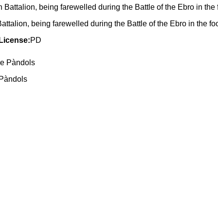
ttalion, being farewelled during the Battle of the Ebro in the foo
License:
PD
 Pàndols