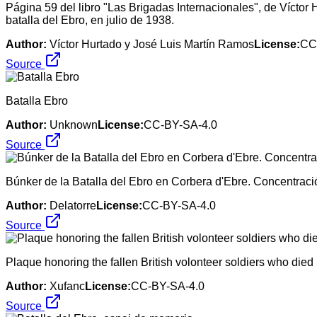
Página 59 del libro "Las Brigadas Internacionales", de Víctor
batalla del Ebro, en julio de 1938.
Author:
Víctor Hurtado y José Luis Martín Ramos
License:
CC
Source
Batalla Ebro
Author:
Unknown
License:
CC-BY-SA-4.0
Source
Búnker de la Batalla del Ebro en Corbera d'Ebre. Concentrac
Author:
Delatorre
License:
CC-BY-SA-4.0
Source
Plaque honoring the fallen British volonteer soldiers who die
Author:
Xufanc
License:
CC-BY-SA-4.0
Source