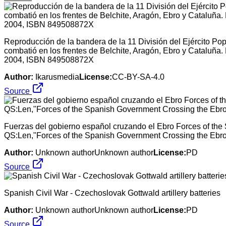
Reproducción de la bandera de la 11 División del Ejército Po
combatió en los frentes de Belchite, Aragón, Ebro y Cataluñ
2004, ISBN 849508872X
Author:
Ikarusmedia
License:
CC-BY-SA-4.0
Source
Fuerzas del gobierno español cruzando el Ebro Forces of the
QS:Len,"Forces of the Spanish Government Crossing the Ebr
Author:
Unknown authorUnknown author
License:
PD
Source
Spanish Civil War - Czechoslovak Gottwald artillery batteries
Author:
Unknown authorUnknown author
License:
PD
Source