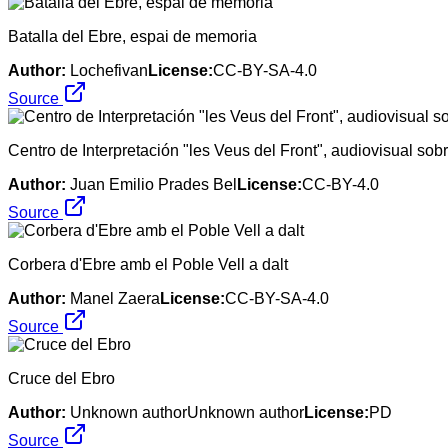
Batalla del Ebre, espai de memoria
Author:
Lochefivan
License:
CC-BY-SA-4.0
Source
Centro de Interpretación "les Veus del Front", audiovisual sobr
Author:
Juan Emilio Prades Bel
License:
CC-BY-4.0
Source
Corbera d'Ebre amb el Poble Vell a dalt
Author:
Manel Zaera
License:
CC-BY-SA-4.0
Source
Cruce del Ebro
Author:
Unknown authorUnknown author
License:
PD
Source