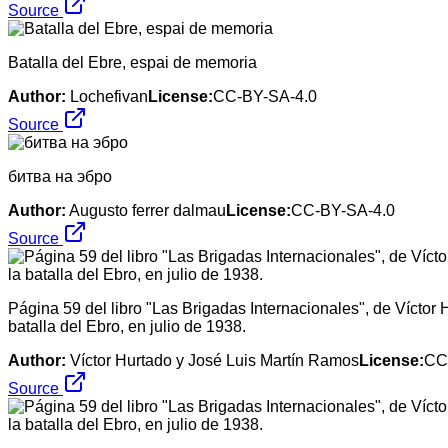
Source
Batalla del Ebre, espai de memoria
Author:
Lochefivan
License:
CC-BY-SA-4.0
Source
битва на эбро
Author:
Augusto ferrer dalmau
License:
CC-BY-SA-4.0
Source
Página 59 del libro "Las Brigadas Internacionales", de Víctor
batalla del Ebro, en julio de 1938.
Author:
Víctor Hurtado y José Luis Martín Ramos
License:
CC
Source