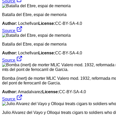
Source
Batalla del Ebre, espai de memoria
Author:
Lochefivan
License:
CC-BY-SA-4.0
Source
Batalla del Ebre, espai de memoria
Author:
Lochefivan
License:
CC-BY-SA-4.0
Source
Bomba (inert) de morter MLIC Valero mod. 1932, reformada mon
del pont de ferrocarril de Garcia.
Author:
Amadalvarez
License:
CC-BY-SA-4.0
Source
Julio Alvarez del Vayo y Olloqui treats cigars to soldiers who d