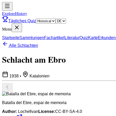
ExploreHistory
Tägliches Quiz
Menu
Startseite
Sammlungen
Fachartikel
Literatur
Quiz
Karte
Erkunden
Alle Schlachten
Schlacht am Ebro
1938
•
Katalonien
Batalla del Ebre, espai de memoria
Author:
Lochefivan
License:
CC-BY-SA-4.0