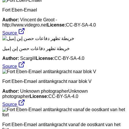
Fort Eben-Emael
Author:
Vincent de Groot -
http://www.videgro.net
License:
CC-BY-SA-4.0
Source
خريطة تظهر دفاعات حصن إبن إميل
Author:
Scargill
License:
CC-BY-SA-4.0
Source
Fort Eben-Emael antitankgracht naar blok V
Author:
Unknown photographerUnknown
photographer
License:
CC-BY-SA-4.0
Source
Fort Eben-Emael antitankgracht vanaf de oostkant van het