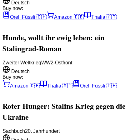
Deutsch
Buy now:
Orell Füssli
🇨🇭
Amazon
🇩🇪
Thalia
🇦🇹
Hunde, wollt ihr ewig leben: ein
Stalingrad-Roman
Zweiter Weltkrieg
WW2-Ostfront
Deutsch
Buy now:
Amazon
🇩🇪
Thalia
🇦🇹
Orell Füssli
🇨🇭
Roter Hunger: Stalins Krieg gegen die
Ukraine
Sachbuch
20. Jahrhundert
Deutsch