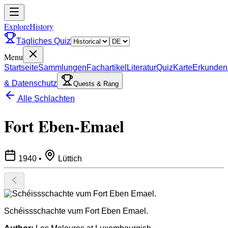
ExploreHistory
Tägliches Quiz
Menu
Startseite
Sammlungen
Fachartikel
Literatur
Quiz
Karte
Erkunden
& Datenschutz
Quests & Rang
Alle Schlachten
Fort Eben-Emael
1940
•
Lüttich
Schéissschachte vum Fort Eben Emael.