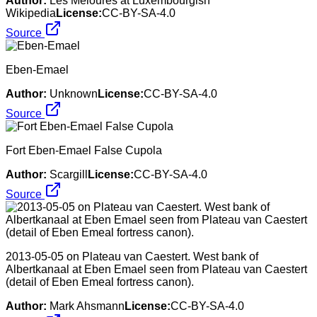
Author:
Les Meloures at Luxembourgish
Wikipedia
License:
CC-BY-SA-4.0
Source
Eben-Emael
Author:
Unknown
License:
CC-BY-SA-4.0
Source
Fort Eben-Emael False Cupola
Author:
Scargill
License:
CC-BY-SA-4.0
Source
2013-05-05 on Plateau van Caestert. West bank of
Albertkanaal at Eben Emael seen from Plateau van Caestert
(detail of Eben Emeal fortress canon).
Author:
Mark Ahsmann
License:
CC-BY-SA-4.0