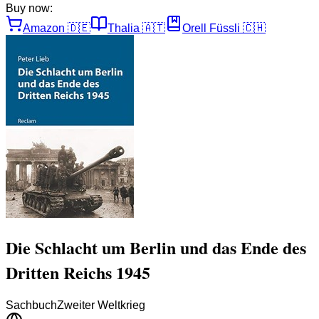
Buy now:
Amazon
🇩🇪
Thalia
🇦🇹
Orell Füssli
🇨🇭
Die Schlacht um Berlin und das Ende des
Dritten Reichs 1945
Sachbuch
Zweiter Weltkrieg