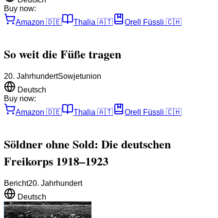
Buy now:
Amazon
🇩🇪
Thalia
🇦🇹
Orell Füssli
🇨🇭
So weit die Füße tragen
20. Jahrhundert
Sowjetunion
Deutsch
Buy now:
Amazon
🇩🇪
Thalia
🇦🇹
Orell Füssli
🇨🇭
Söldner ohne Sold: Die deutschen
Freikorps 1918–1923
Bericht
20. Jahrhundert
Deutsch