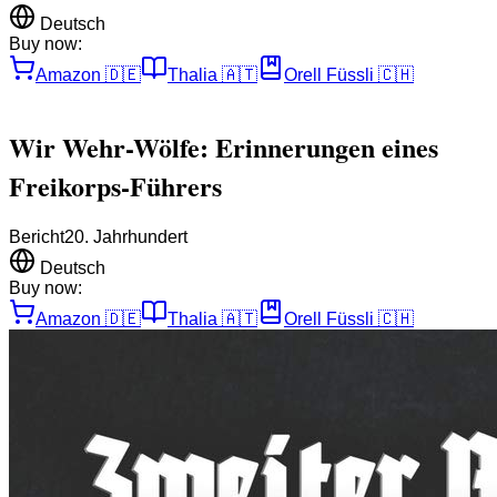
Deutsch
Buy now:
Amazon
🇩🇪
Thalia
🇦🇹
Orell Füssli
🇨🇭
Wir Wehr-Wölfe: Erinnerungen eines
Freikorps-Führers
Bericht
20. Jahrhundert
Deutsch
Buy now:
Amazon
🇩🇪
Thalia
🇦🇹
Orell Füssli
🇨🇭